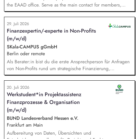
the EAAD office. Serve as the main contact for members,
partners and general enquiries. Support the Board of
Directors by organising meetings, preparing documents and
29. Juli 2026
following up on decisions. Coordinate the association's
Finanzexpertin/-experte in Non-Profits
website, newsletters and social media. Support awareness
(m/w/d)
campaigns and communication activities. Coordinate and
develop EAAD's fundraising activities.
SKala-CAMPUS gGmbH
Berlin oder remote
Als Berater:in bist du die erste Ansprechperson für Anfragen
von Non-Profits rund um strategische Finanzierung,
Finanzmanagement und Fundraising. Dabei entwickelst du
den gesamten Prozess von der Anfrage über
20. Juli 2026
Angebotserstellung bis zur eigenverantwortlichen Umsetzung.
Werkstudent*in Projektassistenz
Auf Basis der jeweiligen Herausforderungen entwickelst du
Finanzprozesse & Organisation
passgenaue Beratungsprozesse und berätst Organisationen zu
zentralen Fragen ihrer finanziellen Steuerung und
(m/w/d)
strategischen Weiterentwicklung.
BUND Landesverband Hessen e.V.
Frankfurt am Main
Aufbereitung von Daten, Übersichten und