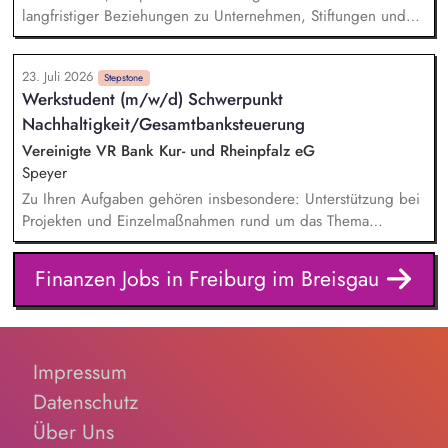
Nachweisführung von Spendengeldern - Buchhalterische
langfristiger Beziehungen zu Unternehmen, Stiftungen und
Unterstützung u.a. bei Führung und Kontrolle von
vermögenden Privatpersonen. Entwicklung und Umsetzung
Gruppengeldkonten
individueller Förderstrategien (Major Donor Journeys).
23. Juli 2026
Planung, Organisation und Durchführung von exklusiven
Stepstone
Werkstudent (m/w/d) Schwerpunkt
Fundraising-Veranstaltungen. Strategische Beratung und
Nachhaltigkeit/Gesamtbanksteuerung
Begleitung der Geschäftsleitung sowie der Gremien bei
hochrangigen Spenderterminen und der direkten Ansprache.
Vereinigte VR Bank Kur- und Rheinpfalz eG
Speyer
Zu Ihren Aufgaben gehören insbesondere: Unterstützung bei
Projekten und Einzelmaßnahmen rund um das Thema
Nachhaltigkeit, Mitarbeit bei der Umsetzung regulatorischer
Nachhaltigkeitsanforderungen, Unterstützung bei der
Finanzen Jobs in Freiburg im Breisgau
Erstellung des Nachhaltigkeitsberichts sowie der Klimabilanz,
Recherche, Aufbereitung und Analyse aktueller
Nachhaltigkeitsthemen, Mitarbeit bei Aufgaben im ESG-
Risikomanagement, insbesondere bei fachlichen
Impressum
Ausarbeitungen und Analysen, Unterstützung bei der
Erstellung von Präsentationen, Auswertungen und
Datenschutz
Entscheidungsunterlagen
Über Uns