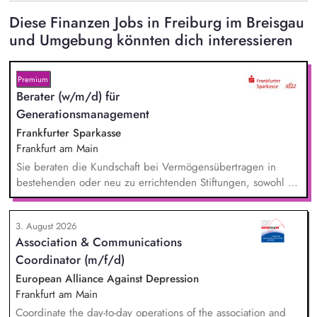
Diese Finanzen Jobs in Freiburg im Breisgau
und Umgebung könnten dich interessieren
Premium
Berater (w/m/d) für
Generationsmanagement
Frankfurter Sparkasse
Frankfurt am Main
Sie beraten die Kundschaft bei Vermögensübertragen in
bestehenden oder neu zu errichtenden Stiftungen, sowohl zu
Lebzeiten als auch im Rahmen der Nachlassplanung. Sie
übernehmen eigenverantwortlich alle relevanten Aufgaben
3. August 2026
bei der Testamentsvollstreckung und Nachlassverwaltung. Sie
Association & Communications
wirken aktiv an Werbemaßnahmen im Stiftungs- und
Coordinator (m/f/d)
Nachlassmanagement mit, auch in kreativer Hinsicht.
European Alliance Against Depression
Frankfurt am Main
Coordinate the day-to-day operations of the association and