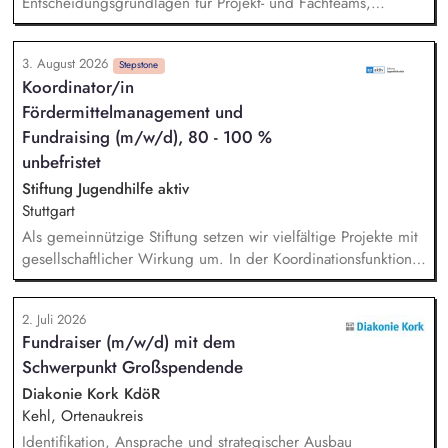
Entscheidungsgrundlagen für Projekt- und Fachteams,
Mitarbeit an organisatorischen Konzepten, Abläufen und
Arbeitsdokumenten, Unterstützung im Projektmanagement (z.
3. August 2026
B. Protokolle, Aufgabenverfolgung, Terminvorbereitung),
Stepstone
Koordinator/in
Recherchen zu organisatorischen und finanzbezogenen
Fördermittelmanagement und
Fragestellungen, Pflege und Strukturierung von Projekt- und
Organisationsdokumentationen, allgemeine unterstützende
Fundraising (m/w/d), 80 - 100 %
Tätigkeiten im Bereich Finanzverwaltung und Organisation.
unbefristet
Stiftung Jugendhilfe aktiv
Stuttgart
Als gemeinnützige Stiftung setzen wir vielfältige Projekte mit
gesellschaftlicher Wirkung um. In der Koordinationsfunktion
stellst du die Beschaffung von Drittmitteln sicher, sorgst für
die zweckgerechte Verwendung und ermöglichst, dass
2. Juli 2026
Spenden und Fördermittel wirkungsvoll eingesetzt werden. -
Fundraiser (m/w/d) mit dem
Marktsondierung bestehender und geeigneter neuer
Schwerpunkt Großspendende
Fördermittel - Begleitung unserer Pädagogik bei
Förderanträgen - Sicherstellen von Mittelbeantragung,
Diakonie Kork KdöR
Mittelabruf und -verwendung inkl. Dokumentation -
Kehl, Ortenaukreis
Koordination, Verwaltung, zweckgerechte Zuordnung sowie
Identifikation, Ansprache und strategischer Ausbau