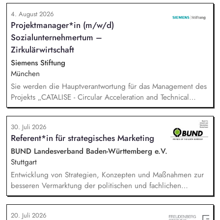
zukünftig weitere auf Unterrichtsmaterial bezogene Projekte
4. August 2026
mit den Schwerpunkten sprachensensibles und
Projektmanager*in (m/w/d)
rassismuskritisches Deutschlernen von der Grundschule bis in
Sozialunternehmertum –
die Berufliche Bildung. Der Bereich Sprachenbildung
entwickelt in seinen Projekten dazu zielgruppengerechte und
Zirkulärwirtschaft
innovative Unterrichtsmaterialien und begleitet pädagogische
Siemens Stiftung
Fachkräfte mit daran angeschlossenen
München
Weiterbildungsangeboten online wie offline.
Sie werden die Hauptverantwortung für das Management des
Projekts „CATALISE - Circular Acceleration and Technical
Assistance for Local Innovation and Sustainable Enterprises
30. Juli 2026
Referent*in für strategisches Marketing
BUND Landesverband Baden-Württemberg e.V.
Stuttgart
Entwicklung von Strategien, Konzepten und Maßnahmen zur
besseren Vermarktung der politischen und fachlichen
Aktivitäten des BUND Baden-Württemberg, Beratung,
Unterstützung und Qualifizierung der Haupt- und
20. Juli 2026
Ehrenamtlichen im BUND zur Verbesserung der öffentlichen