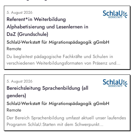
5. August 2026
Referent*in Weiterbildung
Alphabetisierung und Lesenlernen in
DaZ (Grundschule)
SchlaU-Werkstatt für Migrationspädagogik gGmbH
Remote
Du begleitest pädagogische Fachkräfte und Schulen in
verschiedenen Weiterbildungsformaten von Präsenz und
Online-Workshops bis hin zu pädogischen Tagen und erstellst
Online-Selbstlernkurse für unsere Plattform schlau-lernen.org.
5. August 2026
Die inhaltlichen Schwerpunkte liegen dabei auf den
Bereichsleitung Sprachenbildung (all
Bereichen Lesen lernen, Mehrsprachigkeitsbewusstsein und
genders)
Alphabetisierung in der Grundschule.
SchlaU-Werkstatt für Migrationspädagogik gGmbH
Remote
Der Bereich Sprachenbildung umfasst aktuell unser laufendes
Programm SchlaU:Starten mit dem Schwerpunkt
"Alphabetisierung in DaZ für die Grundschule" sowie