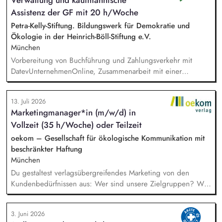
gehören insbesondere: Inhaltliche, strategische und
Assistenz der GF mit 20 h/Woche
organisatorische Weiterentwicklung des Programms,
Konzeption, Planung und Durchführung unserer
Petra-Kelly-Stiftung. Bildungswerk für Demokratie und
Demokratieveranstaltungen, Moderation der Veranstaltungen
Ökologie in der Heinrich-Böll-Stiftung e.V.
und Vorbereitung der Panelgäste.
München
Vorbereitung von Buchführung und Zahlungsverkehr mit
DatevUnternehmenOnline, Zusammenarbeit mit einer
Steuerkanzlei, Zuarbeit Wirtschaftsprüfung bei der Erstellung
des Verwendungsnachweises und des Jahresabschlusses,
13. Juli 2026
Unterstützung in der Projektadministration und -abrechnung,
Marketingmanager*in (m/w/d) in
Administrative Beratung von Kooperationspartner*innen,
Vollzeit (35 h/Woche) oder Teilzeit
Pflege von Personalstammdaten, Unterstützung der
Geschäftsführung, Einführung und Nutzung von digitalen
oekom – Gesellschaft für ökologische Kommunikation mit
Anwendungen, Einhaltung und Überprüfung der DSGVO.
beschränkter Haftung
München
Du gestaltest verlagsübergreifendes Marketing von den
Kundenbedürfnissen aus: Wer sind unsere Zielgruppen? Was
bewegt sie? Wo erreichen wir sie? Du gehst in Verbindung
mit unseren Kund*innen und entwickelst daraus
3. Juni 2026
Marketingstrategien, konkrete Maßnahmen und neue Formate.