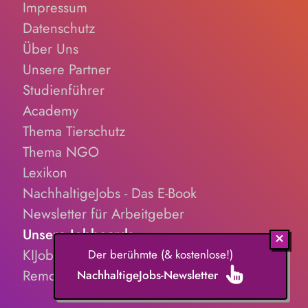
Impressum
Datenschutz
Über Uns
Unsere Partner
Studienführer
Academy
Thema Tierschutz
Thema NGO
Lexikon
NachhaltigeJobs - Das E-Book
Newsletter für Arbeitgeber
Unsere Jobboards
KIJobs.de
Der berühmte (& kostenlose!)
RemoteJobs.de
NachhaltigeJobs-Newsletter