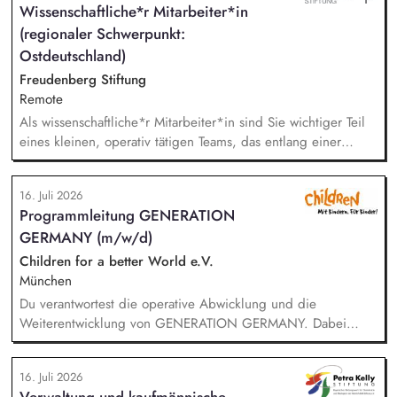
Wissenschaftliche*r Mitarbeiter*in
Sichtbarkeit des BUND, Konzeptionelle Begleitung des
(regionaler Schwerpunkt:
BUND-Auftritts bei Veranstaltungen, Aktionen u.ä.
Ostdeutschland)
Freudenberg Stiftung
Remote
Als wissenschaftliche*r Mitarbeiter*in sind Sie wichtiger Teil
eines kleinen, operativ tätigen Teams, das entlang einer
klaren Programmatik langfristig soziale Innovation
implementiert. Sie unterstützen die Geschäftsführung bei der
16. Juli 2026
Umsetzung der Stiftungsprogrammatik und entwickeln dabei
Programmleitung GENERATION
die Internationalisierungsstrategie der Stiftung weiter. Sie
GERMANY (m/w/d)
übersetzen wissenschaftliche Erkenntnisse in
alltagsangebundene Handlungsansätze entlang unserer
Children for a better World e.V.
Stiftungsprogrammatik.
München
Du verantwortest die operative Abwicklung und die
Weiterentwicklung von GENERATION GERMANY. Dabei
arbeitest Du im Team und auch eng mit unserem Vorstand
zusammen und übernimmst Verantwortung für die Strategie,
16. Juli 2026
die Umsetzung und das Wachstum des Programms. Dazu
Verwaltung und kaufmännische