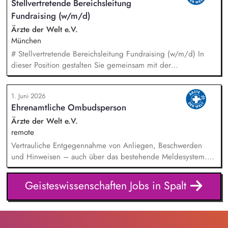
Stellvertretende Bereichsleitung
Du misst, was funktioniert, und ziehst daraus selbstständig
Fundraising (w/m/d)
Konsequenzen. Du verantwortest das operative Marketing für
unsere Publikumszeitschriften BIO, Slow Food Magazin und
Ärzte der Welt e.V.
Natürlich Gärtnern: Newsletter, Social Media, Website,
München
Kooperationen – in enger Abstimmung mit Vertrieb und
# Stellvertretende Bereichsleitung Fundraising (w/m/d) In
Anzeigenverkauf.
dieser Position gestalten Sie gemeinsam mit der
Bereichsleitung die strategische Weiterentwicklung des
Fundraisings und übernehmen Führungs- sowie
1. Juni 2026
Steuerungsaufgaben in einem dynamischen Umfeld. Ein
Ehrenamtliche Ombudsperson
Schwerpunkt Ihrer Tätigkeit liegt in der Führung und
Weiterentwicklung des Dialogmarketing-Teams: strategische
Ärzte der Welt e.V.
Weiterentwicklung des Dialogmarketings, fachliche Leitung
remote
und Koordination des Teams, Entwicklung und Optimierung
Vertrauliche Entgegennahme von Anliegen, Beschwerden
von Maßnahmen sowie Identifikation neuer
und Hinweisen – auch über das bestehende Meldesystem.
Fundraisingpotenziale.
Vermittlung bei Konflikten und Unterstützung bei
Klärungsprozessen. Konzeption und Durchführung von
Geisteswissenschaften Jobs in Spalt
Schulungen und Sensibilisierungsformaten. Mitwirkung an der
Weiterentwicklung von Leitlinien, Verhaltenskodizes und dem
Meldesystem. Förderung einer offenen Feedback- und
Beschwerdekultur innerhalb der Organisation.