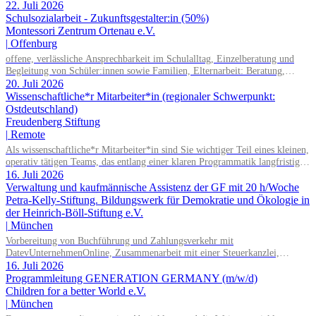
22. Juli 2026
zusammen.
Schulsozialarbeit - Zukunftsgestalter:in (50%)
Montessori Zentrum Ortenau e.V.
|
Offenburg
offene, verlässliche Ansprechbarkeit im Schulalltag, Einzelberatung und
Begleitung von Schüler:innen sowie Familien, Elternarbeit: Beratung,
Begleitung und Informationsangebote, sozialpädagogische Gruppenangebote
20. Juli 2026
(z. B. soziales Lernen, Prävention, Selbstkompetenz), Konfliktbegleitung
Wissenschaftliche*r Mitarbeiter*in (regionaler Schwerpunkt:
und Stärkung der Beziehungskultur im Schulalltag, Zusammenarbeit im
Ostdeutschland)
multiprofessionellen Schulteam
Freudenberg Stiftung
|
Remote
Als wissenschaftliche*r Mitarbeiter*in sind Sie wichtiger Teil eines kleinen,
operativ tätigen Teams, das entlang einer klaren Programmatik langfristig
soziale Innovation implementiert. Sie unterstützen die Geschäftsführung bei
16. Juli 2026
der Umsetzung der Stiftungsprogrammatik und entwickeln dabei die
Verwaltung und kaufmännische Assistenz der GF mit 20 h/Woche
Internationalisierungsstrategie der Stiftung weiter. Sie übersetzen
Petra-Kelly-Stiftung. Bildungswerk für Demokratie und Ökologie in
wissenschaftliche Erkenntnisse in alltagsangebundene Handlungsansätze
der Heinrich-Böll-Stiftung e.V.
entlang unserer Stiftungsprogrammatik.
|
München
Vorbereitung von Buchführung und Zahlungsverkehr mit
DatevUnternehmenOnline, Zusammenarbeit mit einer Steuerkanzlei,
Zuarbeit Wirtschaftsprüfung bei der Erstellung des Verwendungsnachweises
16. Juli 2026
und des Jahresabschlusses, Unterstützung in der Projektadministration und -
Programmleitung GENERATION GERMANY (m/w/d)
abrechnung, Administrative Beratung von Kooperationspartner*innen,
Children for a better World e.V.
Pflege von Personalstammdaten, Unterstützung der Geschäftsführung,
|
München
Einführung und Nutzung von digitalen Anwendungen, Einhaltung und