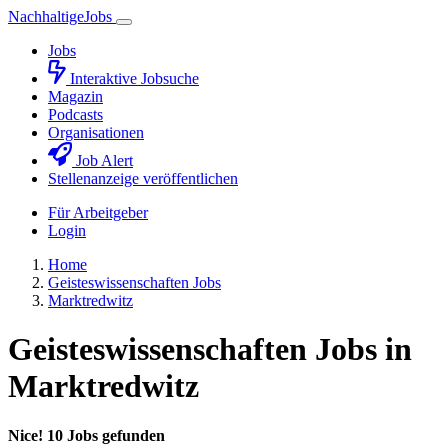
Nachhaltige
Jobs
Jobs
Interaktive Jobsuche
Magazin
Podcasts
Organisationen
Job Alert
Stellenanzeige veröffentlichen
Für Arbeitgeber
Login
Home
Geisteswissenschaften Jobs
Marktredwitz
Geisteswissenschaften Jobs in
Marktredwitz
Nice! 10 Jobs gefunden