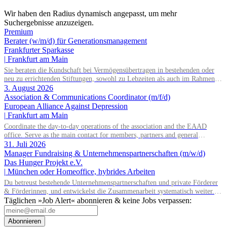
Wir haben den Radius dynamisch angepasst, um mehr
Suchergebnisse anzuzeigen.
Premium
Berater (w/m/d) für Generationsmanagement
Frankfurter Sparkasse
|
Frankfurt am Main
Sie beraten die Kundschaft bei Vermögensübertragen in bestehenden oder
neu zu errichtenden Stiftungen, sowohl zu Lebzeiten als auch im Rahmen
der Nachlassplanung. Sie übernehmen eigenverantwortlich alle relevanten
3. August 2026
Aufgaben bei der Testamentsvollstreckung und Nachlassverwaltung. Sie
Association & Communications Coordinator (m/f/d)
wirken aktiv an Werbemaßnahmen im Stiftungs- und Nachlassmanagement
European Alliance Against Depression
mit, auch in kreativer Hinsicht.
|
Frankfurt am Main
Coordinate the day-to-day operations of the association and the EAAD
office. Serve as the main contact for members, partners and general
enquiries. Support the Board of Directors by organising meetings, preparing
31. Juli 2026
documents and following up on decisions. Coordinate the association's
Manager Fundraising & Unternehmenspartnerschaften (m/w/d)
website, newsletters and social media. Support awareness campaigns and
Das Hunger Projekt e.V.
communication activities. Coordinate and develop EAAD's fundraising
|
München oder Homeoffice, hybrides Arbeiten
activities.
Du betreust bestehende Unternehmenspartnerschaften und private Förderer
& Förderinnen, und entwickelst die Zusammenarbeit systematisch weiter.
Du identifizierst neue Unternehmen und Förderer & Förderinnen und
Täglichen »Job Alert« abonnieren & keine Jobs verpassen:
sprichst sie aktiv an. Du planst und setzt Fundraising-Maßnahmen
eigenständig um und verfolgst deren Ergebnisse. Du arbeitest eng mit der
Abonnieren
Landesdirektion, dem Marketing und unseren Programmkollegen