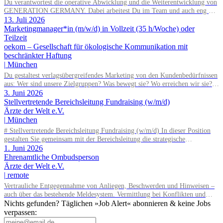
Du verantwortest die operative Abwicklung und die Weiterentwicklung von
Überprüfung der DSGVO.
GENERATION GERMANY. Dabei arbeitest Du im Team und auch eng mit
unserem Vorstand zusammen und übernimmst Verantwortung für die
13. Juli 2026
Strategie, die Umsetzung und das Wachstum des Programms. Dazu gehören
Marketingmanager*in (m/w/d) in Vollzeit (35 h/Woche) oder
insbesondere: Inhaltliche, strategische und organisatorische
Teilzeit
Weiterentwicklung des Programms, Konzeption, Planung und
oekom – Gesellschaft für ökologische Kommunikation mit
Durchführung unserer Demokratieveranstaltungen, Moderation der
beschränkter Haftung
Veranstaltungen und Vorbereitung der Panelgäste.
|
München
Du gestaltest verlagsübergreifendes Marketing von den Kundenbedürfnissen
aus: Wer sind unsere Zielgruppen? Was bewegt sie? Wo erreichen wir sie?
Du gehst in Verbindung mit unseren Kund*innen und entwickelst daraus
3. Juni 2026
Marketingstrategien, konkrete Maßnahmen und neue Formate. Du misst,
Stellvertretende Bereichsleitung Fundraising (w/m/d)
was funktioniert, und ziehst daraus selbstständig Konsequenzen. Du
Ärzte der Welt e.V.
verantwortest das operative Marketing für unsere Publikumszeitschriften
|
München
BIO, Slow Food Magazin und Natürlich Gärtnern: Newsletter, Social
# Stellvertretende Bereichsleitung Fundraising (w/m/d) In dieser Position
Media, Website, Kooperationen – in enger Abstimmung mit Vertrieb und
gestalten Sie gemeinsam mit der Bereichsleitung die strategische
Anzeigenverkauf.
Weiterentwicklung des Fundraisings und übernehmen Führungs- sowie
1. Juni 2026
Steuerungsaufgaben in einem dynamischen Umfeld. Ein Schwerpunkt Ihrer
Ehrenamtliche Ombudsperson
Tätigkeit liegt in der Führung und Weiterentwicklung des Dialogmarketing-
Ärzte der Welt e.V.
Teams: strategische Weiterentwicklung des Dialogmarketings, fachliche
|
remote
Leitung und Koordination des Teams, Entwicklung und Optimierung von
Vertrauliche Entgegennahme von Anliegen, Beschwerden und Hinweisen –
Maßnahmen sowie Identifikation neuer Fundraisingpotenziale.
auch über das bestehende Meldesystem. Vermittlung bei Konflikten und
Unterstützung bei Klärungsprozessen. Konzeption und Durchführung von
Nichts gefunden? Täglichen »Job Alert« abonnieren & keine Jobs
Schulungen und Sensibilisierungsformaten. Mitwirkung an der
verpassen:
Weiterentwicklung von Leitlinien, Verhaltenskodizes und dem Meldesystem.