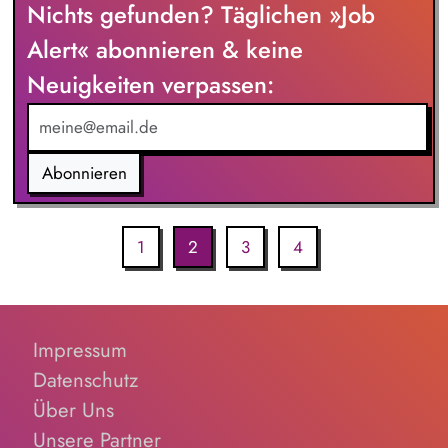
Nichts gefunden? Täglichen »Job
Alert« abonnieren & keine
Neuigkeiten verpassen:
Abonnieren
1
2
3
4
Impressum
Datenschutz
Über Uns
Unsere Partner