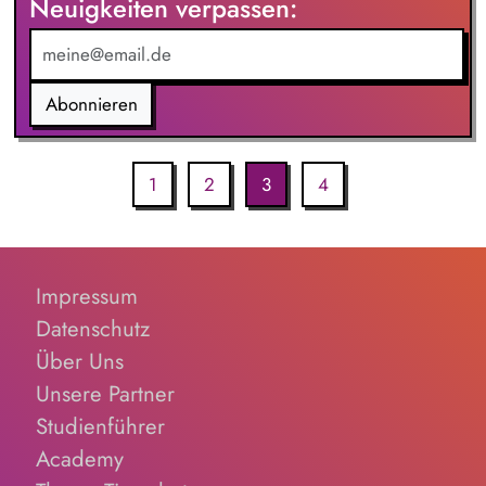
Neuigkeiten verpassen:
Abonnieren
1
2
3
4
Impressum
Datenschutz
Über Uns
Unsere Partner
Studienführer
Academy