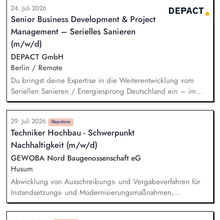
mit einem bestehenden Team zusammen und entwickelst
24. Juli 2026
dieses gemeinsam mit erfahrenen Projektleiter*innen weiter.
Senior Business Development & Project
Zu Deinen Aufgaben gehören vor allem:
Management – Serielles Sanieren
Strategieentwicklung: Entwurf und Umsetzung von
Wachstumsstrategie und Geschäftsmodellen, Trendanalysen:
(m/w/d)
Frühzeitige Identifikation von Branchen- und
DEPACT GmbH
Regulatoriktrends, Partnermanagement: Aufbau von
Berlin / Remote
strategischen Partnerschaften, Kooperationen und
Du bringst deine Expertise in die Weiterentwicklung vom
Netzwerken, Akquisition von Aufträgen, Neukunden und
Seriellen Sanieren / Energiesprong Deutschland ein – im
Projekten.
engen Austausch u.a. mit der dena, mit Blick auf
Markthochlauf und Support im regulatorischen Umfeld und
29. Juli 2026
der Stakeholder. Business-Development-Standbein: Du
Stepstone
Techniker Hochbau - Schwerpunkt
akquirierst und verantwortest eigenständig Projekte für unser
Nachhaltigkeit (m/w/d)
Vorqualifizierungs-Tool CoPilot und entwickelst /
implementierst die Skalierung. Du qualifizierst zudem
GEWOBA Nord Baugenossenschaft eG
Bauunternehmen und Systemanbieter als Angebotspartner.
Husum
Abwicklung von Ausschreibungs- und Vergabeverfahren für
Instandsetzungs- und Modernisierungsmaßnahmen,
insbesondere im Bereich energieeffizienter
Sanierungsmaßnahmen Koordination und Steuerung