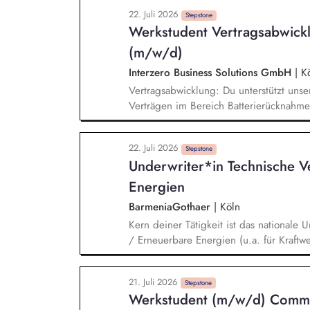
der Digitalisierung und Weiterentwicklu
22. Juli 2026
kundenorientierten, vernetzten und wirt
Stepstone
Werkstudent Vertragsabwick
Planung – von der Strategie bis in die 
und Kurzfrist-Maßnahmen.
(m/w/d)
Interzero Business Solutions GmbH
|
Kö
Vertragsabwicklung: Du unterstützt uns
Verträgen im Bereich Batterierücknahme
Kundenanfragen, bewertest diese nach de
weitere Bearbeitung vor. Auftragseingabe
22. Juli 2026
unseren Systemen und stellst eine hohe 
Stepstone
Underwriter*in Technische V
unterstützt bei der schriftlichen und t
internen und externen Ansprechpartnern
Energien
BarmeniaGothaer
|
Köln
Kern deiner Tätigkeit ist das nationale 
/ Erneuerbare Energien (u.a. für Kraftw
Photovoltaikanlagen, Biogasanlagen, Bat
aber auch für Anlagen und Geräte im kl
21. Juli 2026
how bei der Risikoanalyse und -bewertu
Stepstone
Werkstudent (m/w/d) Comme
ein. Außerdem verantwortest du das Sch