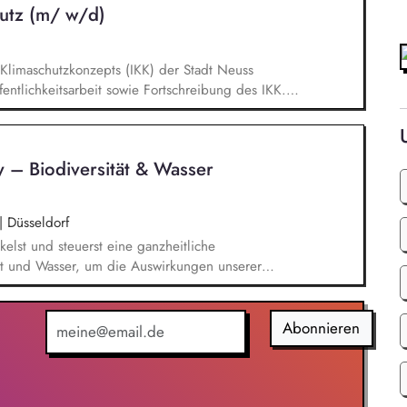
utz (m/ w/d)
limaschutzkonzepts (IKK) der Stadt Neuss
entlichkeitsarbeit sowie Fortschreibung des IKK.
n ca. 60 städtischen PV-Anlagen sowie Planung
g, Planung und Umsetzung von Modellen zu Energy-
llen. Eigenständige Fördermittelakquise und
y – Biodiversität & Wasser
en Bereichen regenerative Energien sowie
|
Düsseldorf
kelst und steuerst eine ganzheitliche
tät und Wasser, um die Auswirkungen unserer
systeme gezielt zu minimieren. Risiken und
 sowie bewertest naturbezogene Auswirkungen,
erer gesamten Wertschöpfungskette und leitest
Abonnieren
 KPIs steuern: Du definierst klare Ziele,
tzt diese in enger Zusammenarbeit mit den
m.