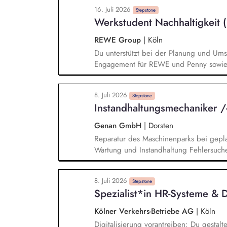
Verantwortlichkeiten im Team. Du legst A
16. Juli 2026
Befähigung der Mitarbeitenden für ihre
Stepstone
Werkstudent Nachhaltigkeit
gezielt weiterentwickelst. Planen & vera
Personalberechnung zur Sicherstellung 
REWE Group
|
Köln
Fahrdienste sicher. Budget managen: Du
Du unterstützt bei der Planung und Umse
Fahrbetrieb Stadtbahn und stellst einen 
Engagement für REWE und Penny sowie b
der Ressourcen sicher.
aktiv bei der internen und externen Kom
Analysen, Präsentationen und Entscheid
8. Juli 2026
Weiterentwicklung unserer Nachhaltigkei
Stepstone
Instandhaltungsmechaniker 
Eigenverantwortung für Teilprojekte und
Aufgaben im Team.
Genan GmbH
|
Dorsten
Reparatur des Maschinenparks bei gepl
Wartung und Instandhaltung Fehlersu
Verbesserungsarbeiten Arbeiten mit hyd
von Schweißkonstruktionen Instandhalt
8. Juli 2026
Stepstone
Spezialist*in HR-Systeme & 
Kölner Verkehrs-Betriebe AG
|
Köln
Digitalisierung vorantreiben: Du gestalt