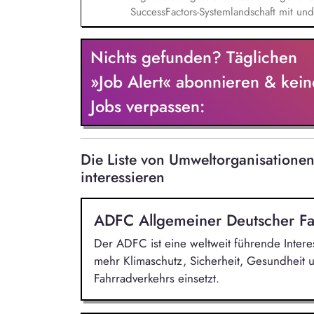
SuccessFactors-Systemlandschaft mit und
prozessuale Umsetzung ein. Dabei unter
Systemlandschaft hin zu einer innovative
Nichts gefunden? Täglichen
Prozesse neu denkt und die Grundlage f
betreuen & weiterentwickeln: Du überni
»Job Alert« abonnieren & kein
Umsetzung der Konfiguration sowie die 
Jobs verpassen:
kontinuierliche Weiterentwicklung unse
Die Liste von Umweltorganisation
interessieren
ADFC Allgemeiner Deutscher Fa
Der ADFC ist eine weltweit führende Intere
mehr Klimaschutz, Sicherheit, Gesundheit 
Fahrradverkehrs einsetzt.