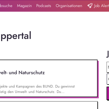
obsuche
Magazin
Podcasts
Organisationen
Job Aler
ppertal
elt- und Naturschutz
 Projekte und Kampagnen des BUND. Du gewinnst
ristig den Umwelt- und Naturschutz. Du
- und Klimaschutz nach bestem Wissen und
d Aktionen, beispielsweise durch das Sammeln