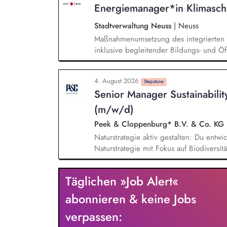
Energiemanager*in Klimasch
Stadtverwaltung Neuss
|
Neuss
Maßnahmenumsetzung des integrierten K
inklusive begleitender Bildungs- und Öff
Monitoring und Berichterstattung zu de
weiterer Anlageninstallationen. Prüfun
4. August 2026
Sharing und/oder Strombilanzkreismode
Stepstone
Senior Manager Sustainabilit
Durchführung von Förderprojekten in d
energiesparendes Bauen und Sanieren.
(m/w/d)
Peek & Cloppenburg* B.V. & Co. KG
Naturstrategie aktiv gestalten: Du entwic
Naturstrategie mit Fokus auf Biodiversi
Unternehmensgruppe auf natürliche Öko
Chancen analysieren: Du identifizierst
Täglichen »Job Alert«
Risiken und Abhängigkeiten entlang uns
daraus wirksame Maßnahmen ab. Ziele und
abonnieren & keine Jobs
Messgrößen und Maßnahmenpläne und se
verpassen:
relevanten Fachbereichen erfolgreich u