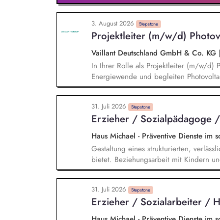
3. August 2026
Stepstone
Projektleiter (m/w/d) Photov
Vaillant Deutschland GmbH & Co. KG
In Ihrer Rolle als Projektleiter (m/w/d) 
Energiewende und begleiten Photovoltai
erfolgreichen Übergabe an unsere Kunde
Photovoltaik-Projekten, erstellen die P
31. Juli 2026
für unsere Kunden. Zu Ihren Aufgaben 
Stepstone
Erzieher / Sozialpädagoge
die Materialplanung sowie die Beschaff
Wechselrichter und Unterkonstruktionen
Haus Michael - Präventive Dienste im s
Gestaltung eines strukturierten, verläss
bietet. Beziehungsarbeit mit Kindern un
individuellen Lebensgeschichten. Sys
Verhalten einordnen, Muster verstehen. 
31. Juli 2026
und individuellen Stärken. Begleitung i
Stepstone
Erzieher / Sozialarbeiter /
Freizeit, Verantwortung). Zusammenarbei
Therapeut*innen und Jugendämtern.
Haus Michael - Präventive Dienste im s