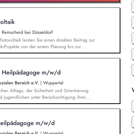
oltaik
|
Remscheid bei Düsseldorf
Photovoltaik leisten Sie einen direkten Beitrag zur
k-Projekte von der ersten Planung bis zur
n. Sie prüfen die technische Machbarkeit von
rojektplanung und entwickeln individuelle Lösungen
gehören außerdem die Erstellung von Angeboten,
 / Heilpädagoge m/w/d
ung aller erforderlichen Komponenten wie Module,
.
ozialen Bereich e.V.
|
Wuppertal
lichen Alltags, der Sicherheit und Orientierung
d Jugendlichen unter Berücksichtigung ihrer
temisches Denken: Zusammenhänge erkennen,
Förderung von Identitätsentwicklung, Selbstwert
n lebenspraktischen Bereichen (Alltag, Schule,
 Heilpädagoge m/w/d
t mit Eltern, Sorgeberechtigten, Schulen,
ozialen Bereich e.V.
|
Wuppertal