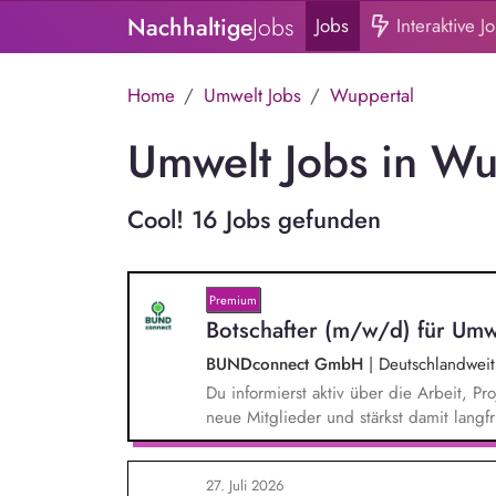
Nachhaltige
Jobs
Jobs
Interaktive J
Home
Umwelt Jobs
Wuppertal
Umwelt Jobs in Wu
Cool! 16 Jobs gefunden
Premium
Botschafter (m/w/d) für Umw
BUNDconnect GmbH
|
Deutschlandweit
Du informierst aktiv über die Arbeit,
neue Mitglieder und stärkst damit langf
beantwortest Fragen zu Umwelt-, Arten
Gewissen. Du unterstützt Kampagnen un
27. Juli 2026
von Unterschriften für Petitionen.