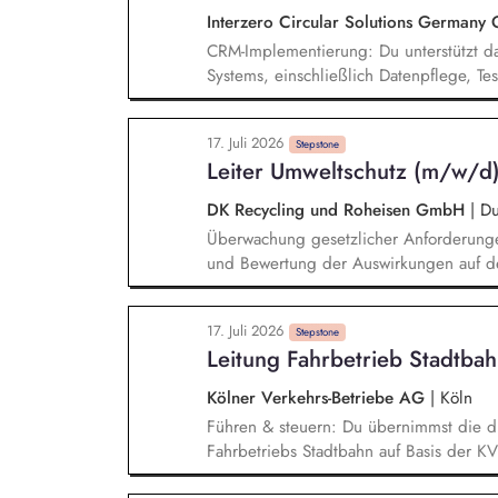
fachlich den Vertrieb und sorgst für die
Interzero Circular Solutions German
Antragsunterlagen des Betriebs.
CRM-Implementierung: Du unterstützt d
Systems, einschließlich Datenpflege, Te
Commercial Development: Du übernimms
Pflege von Dashboards, die Betreuung d
17. Juli 2026
Unterlagen für Board-Meetings. Kommunik
Stepstone
Leiter Umweltschutz (m/w/d
die Kommunikation mit internationalen 
so zur Vertriebsunterstützung bei. Marke
DK Recycling und Roheisen GmbH
|
Du
Website sowie im Bereich Lead-Generi
Überwachung gesetzlicher Anforderung
und Bewertung der Auswirkungen auf den 
Abfall- und Gewässerschutzbeauftragter
Lenkung und Weiterentwicklung inter
17. Juli 2026
Verantwortung für die Durchführung all
Stepstone
Leitung Fahrbetrieb Stadtba
Emissionshandelssystem Führung und P
Kölner Verkehrs-Betriebe AG
|
Köln
Führen & steuern: Du übernimmst die di
Fahrbetriebs Stadtbahn auf Basis der K
Mitarbeitenden zielorientiert, führst Mit