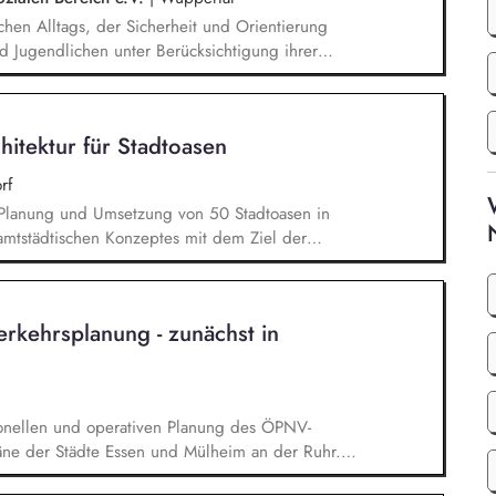
lichen Alltags, der Sicherheit und Orientierung
d Jugendlichen unter Berücksichtigung ihrer
temisches Denken: Zusammenhänge erkennen,
Förderung von Identitätsentwicklung, Selbstwert
n lebenspraktischen Bereichen (Alltag, Schule,
hitektur für Stadtoasen
t mit Eltern, Sorgeberechtigten, Schulen,
rf
e Planung und Umsetzung von 50 Stadtoasen in
amtstädtischen Konzeptes mit dem Ziel der
ng und Biodiversität zur Schaffung von
*innen Finanzmittelverantwortung
0 Millionen Euro sowie die Akquise von
rkehrsplanung - zunächst in
ojektteam sowie anderen städtischen und externen
ionellen und operativen Planung des ÖPNV-
äne der Städte Essen und Mülheim an der Ruhr.
icklung der Fahrplanung und das Hand in Hand mit