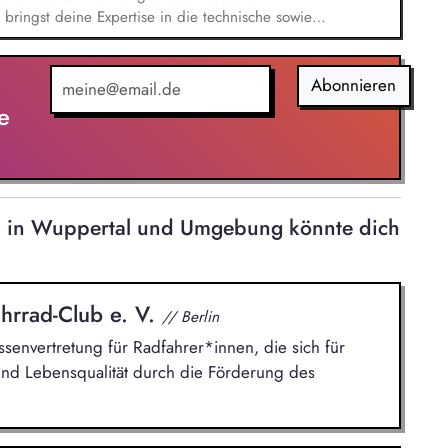
 bringst deine Expertise in die technische sowie
stützt du die Weiterentwicklung unserer
n, cloudbasierten HR-Plattform, die digitale HR-
ür die Personalarbeit von morgen schafft. Systeme
Abonnieren
mmst die Verantwortung für die Ausrichtung und
e
Betreuung, als auch die Qualitätssicherung und
rer SAP-HCM/SuccessFactors-Systemlandschaft.
en in Wuppertal und Umgebung könnte dich
hrrad-Club e. V.
// Berlin
ssenvertretung für Radfahrer*innen, die sich für
und Lebensqualität durch die Förderung des