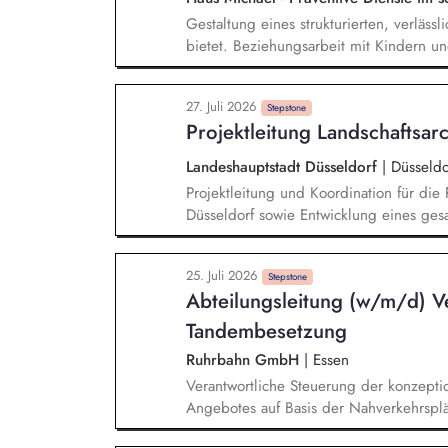
Gestaltung eines strukturierten, verläss
bietet. Beziehungsarbeit mit Kindern un
individuellen Lebensgeschichten. Sys
Verhalten einordnen, Muster verstehen. 
27. Juli 2026
und individuellen Stärken. Begleitung i
Stepstone
Projektleitung Landschaftsarc
Freizeit, Verantwortung). Zusammenarbei
Therapeut*innen und Jugendämtern.
Landeshauptstadt Düsseldorf
|
Düsseldo
Projektleitung und Koordination für di
Düsseldorf sowie Entwicklung eines ges
Entsiegelung im Sinne der Klimaanpassu
ökologischen Räumen mit Aufenthaltsqualität für Bürger
25. Juli 2026
über das Projektvolumen in Höhe von 1
Stepstone
Abteilungsleitung (w/m/d) Ve
Fördermitteln kontinuierliche Berichterstattung gegenüber der Amtsleitung und Vertretung
in politischen Gremien Steuerung und Koordination von Informationen und
Tandembesetzung
Projektvorschlägen mit dem internen Pr
Ruhrbahn GmbH
|
Essen
Akteuren
Verantwortliche Steuerung der konzept
Angebotes auf Basis der Nahverkehrspl
Strategische und operative Weiterentw