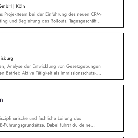
 Aufbereitung der erforderlichen
y GmbH
|
Köln
as Projektteam bei der Einführung des neuen CRM-
sting und Begleitung des Rollouts. Tagesgeschäft
t operative Aufgaben im Tagesgeschäft, etwa die
es Reklamationstools sowie die Vorbereitung von
ation & Vertriebsunterstützung: Du unterstützt
)
Tradern, Kunden sowie Messekontakten und trägst
ting: Du unterstützt bei der Pflege der IMS-
isburg
erung und Mailing-Kampagnen.
en, Analyse der Entwicklung von Gesetzgebungen
Betrieb Aktive Tätigkeit als Immissionsschutz-,
 Betreuung der REACh Registrierungen Pflege,
ner Systeme zum Umweltmanagement (ISO 14001)
er Aufgaben im europäischen
hn
flege des Genehmigungs- und Anlagenkatasters
sziplinarische und fachliche Leitung des
VB-Führungsgrundsätze. Dabei führst du deine
arbeitergespräche und sorgst für klare