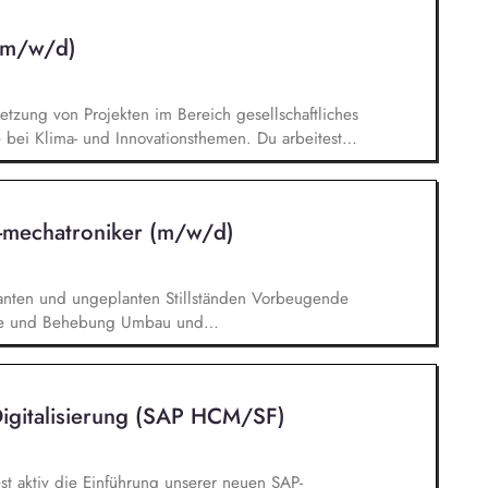
ufgaben und Befugnisse fest, stellst die
 Aufgaben sicher und erkennst Potenziale, die du
 (m/w/d)
ntworten: Du stellst eine bedarfsgerechte
der fahrplantechnischen Abwicklung der
 trägst die Budgetverantwortung für den
tzung von Projekten im Bereich gesellschaftliches
wirtschaftlichen sowie verantwortungsvollen Einsatz
ei Klima- und Innovationsthemen. Du arbeitest
munikation zu unseren Projekten mit. Du erstellst
ungsvorlagen und bringst deine Ideen in die
tsaktivitäten ein. Du übernimmst
/-mechatroniker (m/w/d)
 definierte Aufgabenbereiche sowie alltägliche
anten und ungeplanten Stillständen Vorbeugende
che und Behebung Umbau und
raulischen & pneumatischen Plänen Herstellung
ung der Gebäudetechnik
Digitalisierung (SAP HCM/SF)
est aktiv die Einführung unserer neuen SAP-