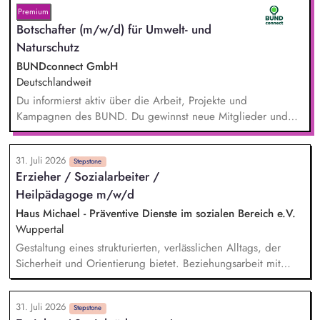
Premium
Botschafter (m/w/d) für Umwelt- und
Naturschutz
BUNDconnect GmbH
Deutschlandweit
Du informierst aktiv über die Arbeit, Projekte und
Kampagnen des BUND. Du gewinnst neue Mitglieder und
stärkst damit langfristig den Umwelt- und Naturschutz. Du
beantwortest Fragen zu Umwelt-, Arten- und Klimaschutz nach
31. Juli 2026
bestem Wissen und Gewissen. Du unterstützt Kampagnen
Stepstone
Erzieher / Sozialarbeiter /
und Aktionen, beispielsweise durch das Sammeln von
Heilpädagoge m/w/d
Unterschriften für Petitionen.
Haus Michael - Präventive Dienste im sozialen Bereich e.V.
Wuppertal
Gestaltung eines strukturierten, verlässlichen Alltags, der
Sicherheit und Orientierung bietet. Beziehungsarbeit mit
Kindern und Jugendlichen unter Berücksichtigung ihrer
individuellen Lebensgeschichten. Systemisches Denken:
31. Juli 2026
Zusammenhänge erkennen, Verhalten einordnen, Muster
Stepstone