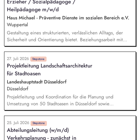
Erzieher / Sozialpädagoge /
verstehen. Förderung von Identitätsentwicklung, Selbstwert
Heilpädagoge m/w/d
und individuellen Stärken. Begleitung in lebenspraktischen
Bereichen (Alltag, Schule, Freizeit, Verantwortung).
Haus Michael - Präventive Dienste im sozialen Bereich e.V.
Zusammenarbeit mit Eltern, Sorgeberechtigten, Schulen,
Wuppertal
Therapeut*innen und Jugendämtern.
Gestaltung eines strukturierten, verlässlichen Alltags, der
Sicherheit und Orientierung bietet. Beziehungsarbeit mit
Kindern und Jugendlichen unter Berücksichtigung ihrer
individuellen Lebensgeschichten. Systemisches Denken:
27. Juli 2026
Zusammenhänge erkennen, Verhalten einordnen, Muster
Stepstone
Projektleitung Landschaftsarchitektur
verstehen. Förderung von Identitätsentwicklung, Selbstwert
für Stadtoasen
und individuellen Stärken. Begleitung in lebenspraktischen
Bereichen (Alltag, Schule, Freizeit, Verantwortung).
Landeshauptstadt Düsseldorf
Zusammenarbeit mit Eltern, Sorgeberechtigten, Schulen,
Düsseldorf
Therapeut*innen und Jugendämtern.
Projektleitung und Koordination für die Planung und
Umsetzung von 50 Stadtoasen in Düsseldorf sowie
Entwicklung eines gesamtstädtischen Konzeptes mit dem Ziel
der Entsiegelung im Sinne der Klimaanpassung und
25. Juli 2026
Biodiversität zur Schaffung von ökologischen Räumen mit
Stepstone
Abteilungsleitung (w/m/d)
Aufenthaltsqualität für Bürger*innen
Verkehrsplanung - zunächst in
Finanzmittelverantwortung über das Projektvolumen in Höhe