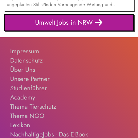
staatlichen Fördermöglichkeiten - Methodische Beratung bei
ungeplanten Stillständen Vorbeugende Wartung und
der Entwicklung konkreter Qualitätsziele, Energieverbrauchs-
Instandhaltung Fehlersuche und Behebung Umbau und
oder Energieeffizienzstandards und Leitlinien für die
Verbesserungsarbeiten Arbeiten mit hydraulischen &
Umwelt Jobs in NRW
energetische Sanierung
pneumatischen Plänen Herstellung von
Schweißkonstruktionen Instandhaltung der Gebäudetechnik
Impressum
Datenschutz
Über Uns
Unsere Partner
Studienführer
Academy
Thema Tierschutz
Thema NGO
Lexikon
NachhaltigeJobs - Das E-Book