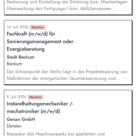
und Pflege des Genehmigungs- und Anlagenkatasters
Bedienung und Einstellung der Erhitzung bzw. Mischanlagen
Überwachung des Fertigungs-/ bzw. Abfüllprozesses
Überwachung der Fermentationsparameter Wiederauffüllung
der Anlagen mit den notwendigen Rohstoffen Dokumentation
14. Juli 2026
und Protokollierung der Arbeitsschritte CIP Kontrolle Ziehen
Stepstone
Fachkraft (m/w/d) für
von Proben zur weiteren Bearbeitung
Sanierungsmanagement oder
Energieberatung
Stadt Beckum
Beckum
Der Schwerpunkt der Stelle liegt in der Projektsteuerung von
Maßnahmen der energetischen Quartierssanierung und
kommunalen Wärmeplanung im Sanierungsgebiet Innenstadt
Beckum sowie Vor-Ort-Beratungen: - Aufgaben des
8. Juli 2026
Projektmanagements wie Koordination der Umsetzung
Stepstone
Instandhaltungsmechaniker /-
verschiedener Maßnahmen der energetischen
mechatroniker (m/w/d)
Quartierssanierung und kommunalen Wärmeplanung sowie
deren Projektüberwachung - Aktive Ansprache und Vor-Ort-
Genan GmbH
Beratung von privaten Gebäudeeigentümerinnen und -
Dorsten
eigentümern zu energetischen Sanierungsmaßnahmen und
Reparatur des Maschinenparks bei geplanten und