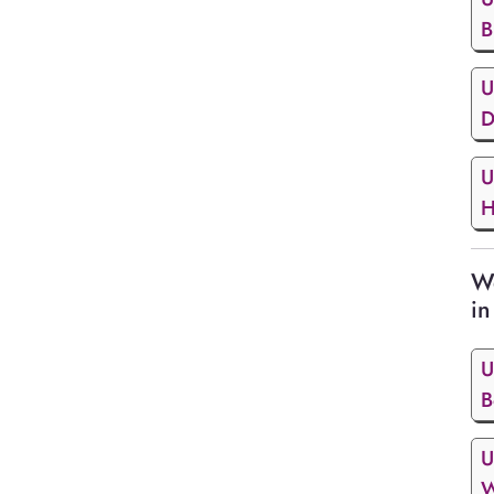
B
U
D
U
H
We
in
U
B
U
W