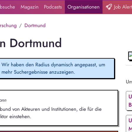
obsuche
Magazin
Podcasts
Organisationen
Job Aler
rschung
Dortmund
in Dortmund
Wir haben den Radius dynamisch angepasst, um
mehr Suchergebnisse anzuzeigen.
Um
U
onn
B
bund von Akteuren und Institutionen, die für die
tor einstehen.
U
M