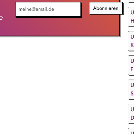
Abonnieren
U
e
H
U
K
U
F
U
S
U
D
U