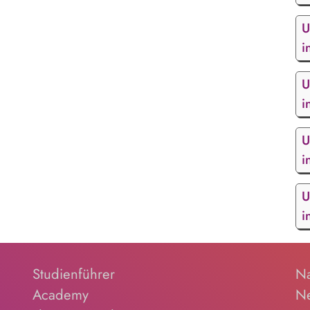
U
i
U
i
U
i
U
i
Studienführer
Na
Academy
Ne