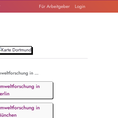
t
Für Arbeitgeber
Login
weltforschung in ...
mweltforschung in
erlin
mweltforschung in
ünchen