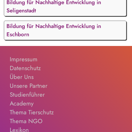
Bildung für Nachhaltige Entwicklung in
Seligenstadt
Bildung für Nachhaltige Entwicklung in
Eschborn
Impressum
Datenschutz
Über Uns
Unsere Partner
Studienführer
Academy
Thema Tierschutz
Thema NGO
Lexikon