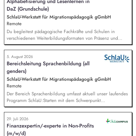
Alphabetisierung und Lesenlernen in
DaZ (Grundschule)
SchlaU-Werkstatt für Migrationspädagogik gGmbH
Remote
Du begleitest pädagogische Fachkräfte und Schulen in
verschiedenen Weiterbildungsformaten von Präsenz und
Online-Workshops bis hin zu pädogischen Tagen und erstellst
Online-Selbstlernkurse für unsere Plattform schlau-lernen.org.
5. August 2026
Die inhaltlichen Schwerpunkte liegen dabei auf den
Bereichsleitung Sprachenbildung (all
Bereichen Lesen lernen, Mehrsprachigkeitsbewusstsein und
genders)
Alphabetisierung in der Grundschule.
SchlaU-Werkstatt für Migrationspädagogik gGmbH
Remote
Der Bereich Sprachenbildung umfasst aktuell unser laufendes
Programm SchlaU:Starten mit dem Schwerpunkt
"Alphabetisierung in DaZ für die Grundschule" sowie
zukünftig weitere auf Unterrichtsmaterial bezogene Projekte
29. Juli 2026
mit den Schwerpunkten sprachensensibles und
Finanzexpertin/-experte in Non-Profits
rassismuskritisches Deutschlernen von der Grundschule bis in
(m/w/d)
die Berufliche Bildung. Der Bereich Sprachenbildung