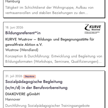
Hamburg
Tätigkeit im Schichtdienst der Wohngruppe, Aufbau von
vertrauensvollen und stabilen Beziehungen zu den
Bewohnenden, Begleitung der Bewohnenden auf dem Weg
in eine eigenverantwortliche Lebensgestaltung, Unterstützung
18. Juni 2026
bei der schulischen und beruflichen Perspektivplanung,
Bildungsreferent*in
Unterstützung und Beratung in akuten Krisen- und
Belastungssituationen, Begleitung in psychischen und
KURVE Wustrow – Bildungs- und Begegnungsstätte für
physischen Gesundheitsfragen, Alltagsgestaltung in der
gewaltfreie Aktion e.V.
Gruppe, sowie freizeitpädagogische Angebote,
Wustrow (Wendland)
Fallbesprechungen im Team und Bezugsbetreuer:innen
Konzeption & Durchführung: Entwicklung und Begleitung von
Tätigkeiten, Dokumentation und Berichtswesen
Bildungsformaten (Workshops, Seminare, Qualifizierungen) –
von der Idee bis zur Auswertung. Netzwerk & Kooperation:
Zusammenarbeit mit Trainer*innen, Partnern im In- und
31. Juli 2026
Ausland, Mitarbeit in Fachgremien und Akquise von
Stepstone
Sozialpädagogische Begleitung
Fördermitteln. Qualitätsmanagement: Sicherstellung hoher
(w/m/d) in der Berufsvorbereitung
Standards in unserer Bildungsarbeit – inkl. Reflexion über
Machtverhältnisse und Diskriminierung in der eigenen
DIAKOVERE gGmbH
Organisation. Öffentlichkeitsarbeit: Weiterentwicklung der
Hannover
Außenkommunikation und Ansprache neuer Zielgruppen.
Durchführung Sozialpädagogischer Trainingsangebote