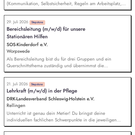
(Kommunikation, Selbstsicherheit, Regeln am Arbeitsplatz,
digitale Themen, Ernährung, tagesaktuelle Themen, etc.) -
Sozialpädagogische Förderung in den Berufsgruppen –
29. Juli 2026
Tandemzeiten - Weiterentwicklung der arbeitsweltbezogenen,
Stepstone
Bereichsleitung (m/w/d) für unsere
sozialen und lebenspraktischen Schlüsselqualifikationen -
Stationären Hilfen
Durchführung von Kompetenztrainings -
Bewerbungsmanagement für Teilnehmer*innen
SOS-Kinderdorf e.V.
(Bewerbungsunterlagen, Bewerbungstrainings) -
Worpswede
Krisenintervention, Ursachenerkennung und Intervention bei
Als Bereichsleitung bist du für drei Gruppen und ein
drohenden Abbrüchen - Unterstützung der Teilnehmer*innen
Querschnittsthema zuständig und übernimmst die
im Umgang mit der eigenen Behinderung
pädagogische, personelle sowie finanzielle Organisation
(Budget und Belegung), Koordination und Steuerung für
21. Juli 2026
familienanaloge Angebote und Wohngruppen. Für die
Stepstone
Lehrkraft (m/w/d) in der Pflege
Kinder und Jugendlichen in deinen Gruppen bist du für die
fall- und ergebnisorientierte Steuerung der pädagogischen
DRK-Landesverband Schleswig-Holstein e.V.
Schlüsselprozesse zuständig und begleitest diese bei ihrer
Rellingen
Entwicklung unter Beachtung des Sorgerechts und des
Unterricht ist genau dein Metier! Du bringst deine
Herkunftssystems.
individuellen fachlichen Schwerpunkte in die jeweiligen
Kompetenzbereiche ein und gestaltest dafür sowohl
theoretische als auch praktische Unterrichtseinheiten (bei