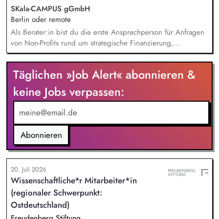
entwickelt in seinen Projekten dazu zielgruppengerechte und
SKala-CAMPUS gGmbH
innovative Unterrichtsmaterialien und begleitet pädagogische
Berlin oder remote
Fachkräfte mit daran angeschlossenen
Als Berater:in bist du die erste Ansprechperson für Anfragen
Weiterbildungsangeboten online wie offline.
von Non-Profits rund um strategische Finanzierung,
Finanzmanagement und Fundraising. Dabei entwickelst du
den gesamten Prozess von der Anfrage über
Täglichen »Job Alert« abonnieren &
Angebotserstellung bis zur eigenverantwortlichen Umsetzung.
Auf Basis der jeweiligen Herausforderungen entwickelst du
keine Jobs verpassen:
passgenaue Beratungsprozesse und berätst Organisationen zu
zentralen Fragen ihrer finanziellen Steuerung und
strategischen Weiterentwicklung.
Abonnieren
20. Juli 2026
Wissenschaftliche*r Mitarbeiter*in
(regionaler Schwerpunkt:
Ostdeutschland)
Freudenberg Stiftung