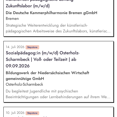
und Pflege der individuellen Förderplanung sowie die
Zukunftslabor (m/w/d)
Dokumentation des Förderverlaufes Bewerbungsunterstützung
Stabilisierung der Teilnehmer*innen nach Aufnahme einer
Die Deutsche Kammerphilharmonie Bremen gGmbH
Beschäftigung
Bremen
Strategische Weiterentwicklung der künstlerisch-
pädagogischen Arbeitsweise des Zukunftslabors, künstlerisch-
pädagogische Entwicklung, Planung und Leitung der
Formate, insbesondere des Club 443 Hz und der Stadtteil-
14. Juli 2026
Oper, Weiterentwicklung und Pflege des Netzwerkes mit
Stepstone
Sozialpädagog:in (m/w/d) Osterholz-
Schulen, Institutionen und Partnern, Repräsentation des
Scharmbeck | Voll- oder Teilzeit | ab
›Zukunftslabor‹ auf Fachveranstaltungen und Symposien.
09.09.2026
Bildungswerk der Niedersächsischen Wirtschaft
gemeinnützige GmbH
Osterholz-Scharmbeck
Du begleitest Jugendliche mit psychischen
Beeinträchtigungen oder Lernbehinderungen auf ihrem Weg
in eine Ausbildung in unserer Berufsvorbereitenden
Bildungsmaßnahme für Rehabilitanden. Du unterstützt deine
10. Juli 2026
Teilnehmenden praktisch im täglichen Umgang mit ihren
Stepstone