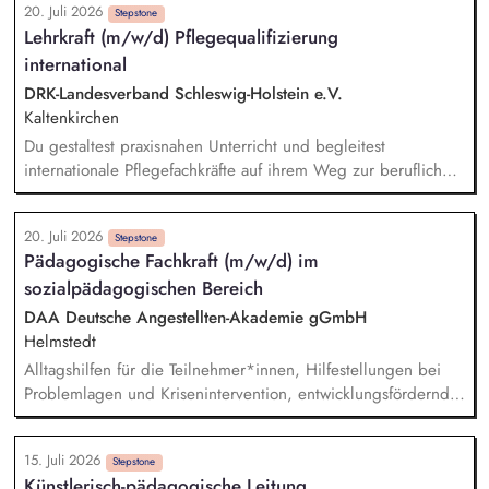
20. Juli 2026
einem wöchentlichen Stundendeputat von 22 UE bei Vollzeit)
Stepstone
Lehrkraft (m/w/d) Pflegequalifizierung
Optional: Sozialpädagogische Begleitung und Beratung von
international
Auszubildenden und Unterstützung bei persönlichen,
sozialen und schulischen Herausforderungen Du bist in
DRK-Landesverband Schleswig-Holstein e.V.
engem Austausch mit den Ausbildungsbetrieben und
Kaltenkirchen
unterstützt die Praxisanleitenden (m/w/d) bei der
Du gestaltest praxisnahen Unterricht und begleitest
persönlichen und kulturellen Integration der Auszubildenden
internationale Pflegefachkräfte auf ihrem Weg zur beruflichen
Anerkennung. Zu deinen Aufgaben gehören insbesondere:
Planung, Durchführung und Nachbereitung theoretischer
20. Juli 2026
Unterrichtseinheiten, Praxisbegleitung sowie enge
Stepstone
Pädagogische Fachkraft (m/w/d) im
Zusammenarbeit mit Pflegeeinrichtungen und
sozialpädagogischen Bereich
Praxisanleitenden, Vorbereitung der Teilnehmenden auf
Anerkennungs- und Kenntnisprüfungen, Individuelle Beratung
DAA Deutsche Angestellten-Akademie gGmbH
und Begleitung während der Qualifizierungsmaßnahme,
Helmstedt
Mitwirkung bei der Entwicklung moderner Lehr- und
Alltagshilfen für die Teilnehmer*innen, Hilfestellungen bei
Lernkonzepte, Dokumentation sowie organisatorische
Problemlagen und Krisenintervention, entwicklungsfördernde
Aufgaben im Rahmen der Bildungsmaßnahmen, Aktive
Beratung und Einzelfallhilfe Zusammenarbeit und
Mitarbeit in einem multiprofessionellen Team
Informationsaustausch im Team Kooperation mit den
15. Juli 2026
zuständigen Betrieben sowie dem Bedarfsträger Erstellung
Stepstone
Künstlerisch-pädagogische Leitung