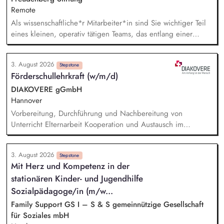
Remote
Als wissenschaftliche*r Mitarbeiter*in sind Sie wichtiger Teil
eines kleinen, operativ tätigen Teams, das entlang einer
klaren Programmatik langfristig soziale Innovation
implementiert. Sie unterstützen die Geschäftsführung bei der
3. August 2026
Umsetzung der Stiftungsprogrammatik und entwickeln dabei
Stepstone
Förderschullehrkraft (w/m/d)
die Internationalisierungsstrategie der Stiftung weiter. Sie
übersetzen wissenschaftliche Erkenntnisse in
DIAKOVERE gGmbH
alltagsangebundene Handlungsansätze entlang unserer
Hannover
Stiftungsprogrammatik.
Vorbereitung, Durchführung und Nachbereitung von
Unterricht Elternarbeit Kooperation und Austausch im
multiprofessionellen Team Durchführung von individuellen
Förderplanungen Erstellung von Förderberichten Teilnahme
3. August 2026
an den Besprechungs- und Konferenzformaten der Schule
Stepstone
Mit Herz und Kompetenz in der
Gremienarbeit Mitwirkung an Schulkonzepten, Sie
stationären Kinder- und Jugendhilfe
unterstützen aktiv die pädagogische Arbeit der Schule
Sozialpädagoge/in (m/w...
Family Support GS I – S & S gemeinnützige Gesellschaft
für Soziales mbH