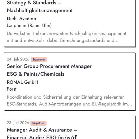
Strategy & Standards –
und Durchführung von Nachhaltigkeitsprojekten (z.B. durch
die Erstellung von Präsentationen, Projektdokumentationen
Nachhaltigkeitsmanagement
und Analysen sowie durch die Vorbereitung und Begleitung
Diehl Aviation
interner Termine).
Laupheim (Raum Ulm)
Du wirkst im teilkonzernweiten Nachhaltigkeitsmanagement
mit und entwickelst dabei Berechnungsstandards und
Kennzahlen. Dabei bereitest du Nachhaltigkeitswissen auf
und kommunizierst dieses an interne und externe
24. Juli 2026
Stakeholder. Darüber hinaus unterstützt du bei der
Stepstone
Senior Group Procurement Manager
Entwicklung einer Systematik zur Erfassung von nachhaltigen
ESG & Paints/Chemicals
Projekten und Initiativen. Außerdem hilfst du bei der
Implementierung aktueller gesetzlicher Vorgaben zur
RONAL GmbH
Nachhaltigkeit.
Forst
Koordination und Sicherstellung der Einhaltung relevanter
ESG-Standards, Audit-Anforderungen und EU-Regulatorik im
Einkauf. Prüfung von Nachhaltigkeitsunterlagen, Zertifikaten
und Audit-Ergebnissen. Aufbau und Weiterentwicklung von
23. Juli 2026
ESG-KPIs, Reportingstrukturen sowie Prozessen und
Stepstone
Manager Audit & Assurance –
Systemen. Entwicklung und Umsetzung von Warengruppen-
Financial Audit/ ESG (m/w/d)
und Lieferantenstrategien. Supply Chain Risikomanagement