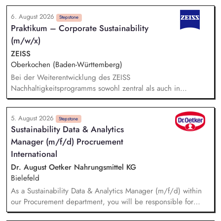
Nachhaltigkeitsberichts nach anerkannten Berichtsstandards
6. August 2026
(z. B. VSME). Bei der Berechnung und Weiterentwicklung
Stepstone
Praktikum – Corporate Sustainability
unseres Corporate Carbon Footprints (CCF) unterstützt du
(m/w/x)
und leitest gemeinsam mit dem Team Maßnahmen zur
Emissionsreduzierung ab. Du entwickelst ökologische
ZEISS
Nachhaltigkeitskennzahlen, Klimaziele und Maßnahmen mit
Oberkochen (Baden-Württemberg)
und unterstützt deren Umsetzung sowie Erfolgskontrolle.
Bei der Weiterentwicklung des ZEISS
Darüber hinaus unterstützt du das Projektmanagement bei
Nachhaltigkeitsprogramms sowohl zentral als auch in
unseren Projekten im Bereich Windenergie, Photovoltaik,
Zusammenarbeit mit den strategischen Geschäftseinheiten
Batteriespeicher und weiteren Zukunftsthemen der
unterstützen Bei der Nachhaltigkeitsberichterstattung
Energiewirtschaft.
5. August 2026
unterstützen, einschließlich der Berücksichtigung gesetzlicher
Stepstone
Sustainability Data & Analytics
Anforderungen und unserer Klimastrategie nach anerkannten
Manager (m/f/d) Procruement
Standards (z. B. CSRD, EU-Taxonomie, LKSG, CSDDD, SBTi).
Recherchen und Analysen zu aktuellen Nachhaltigkeitsthemen
International
anfertigen Datenrecherchen und ggf. Daten-Modellierungen
Dr. August Oetker Nahrungsmittel KG
durchführen Das Sustainability Team bei Unternehmensratings,
Bielefeld
insbesondere CDP und EcoVadis, unterstützen
As a Sustainability Data & Analytics Manager (m/f/d) within
our Procurement department, you will be responsible for
managing sustainability-related data and translating