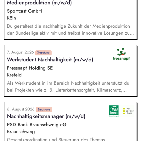
Medienproduktion (m/w/d)
Sportcast GmbH
Köln
Du gestaltest die nachhaltige Zukunft der Medienproduktion
der Bundesliga aktiv mit und treibst innovative Lösungen zur
Reduzierung von Emissionen voran. Dein Fokus liegt auf der
Evaluierung von Reduktionspotentialen von TV-
7. August 2026
Produktionskonzepten hinsichtlich Co2e-Fußabdruck,
Stepstone
Werkstudent Nachhaltigkeit (m/w/d)
Durchführung einer Machbarkeitsstudie zur emissionsfreien
USV-Stromversorgung sowie der Koordination interner und
Fressnapf Holding SE
externer Stakeholder.
Krefeld
Als Werkstudent:in im Bereich Nachhaltigkeit unterstützt du
bei Projekten wie z. B. Lieferkettensorgfalt, Klimaschutz,
Entwaldung und nachhaltigen Verpackungen. Du hilfst bei
der Erstellung unseres Nachhaltigkeitsberichts – von der
6. August 2026
Datensammlung bis zur Auswertung. Du bist
Stepstone
Nachhaltigkeitsmanager (m/w/d)
Ansprechpartner:in für unsere internationalen
Ländergesellschaften und Lieferanten. Bei
PSD Bank Braunschweig eG
Nachhaltigkeitsthemen führst du eigenständig Analysen zu
Braunschweig
den Erwartungen von Kund:innen und NGOs durch und
Gesamtkoordination und Steuerung des Themas