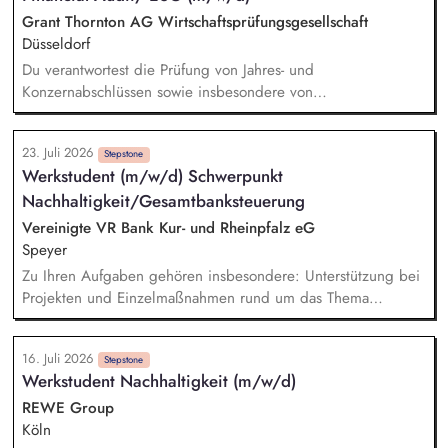
inklusive Monitoring kritischer Rohstoffe, Kapazitäten,
Grant Thornton AG Wirtschaftsprüfungsgesellschaft
Transportwege und Markttrends.
Düsseldorf
Du verantwortest die Prüfung von Jahres- und
Konzernabschlüssen sowie insbesondere von
Nachhaltigkeitsberichten. Du berätst und betreust unsere
vielfältige, international ausgerichtete Mandantschaft bei der
23. Juli 2026
Implementierung von Prozessen und der Erstellung von
Stepstone
Werkstudent (m/w/d) Schwerpunkt
Nachhaltigkeitsberichten. Du verantwortest prüfungsnahe
Nachhaltigkeit/Gesamtbanksteuerung
Beratungsprojekte mit dem Schwerpunkt Nachhaltigkeit. Du
bringst Dein Fachwissen in nationalen und internationalen
Vereinigte VR Bank Kur- und Rheinpfalz eG
(GT-)Gremien ein.
Speyer
Zu Ihren Aufgaben gehören insbesondere: Unterstützung bei
Projekten und Einzelmaßnahmen rund um das Thema
Nachhaltigkeit, Mitarbeit bei der Umsetzung regulatorischer
Nachhaltigkeitsanforderungen, Unterstützung bei der
16. Juli 2026
Erstellung des Nachhaltigkeitsberichts sowie der Klimabilanz,
Stepstone
Werkstudent Nachhaltigkeit (m/w/d)
Recherche, Aufbereitung und Analyse aktueller
Nachhaltigkeitsthemen, Mitarbeit bei Aufgaben im ESG-
REWE Group
Risikomanagement, insbesondere bei fachlichen
Köln