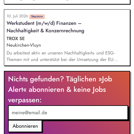
verschiedener Datenbanken. Du unterstützt bei der Planung
und Umsetzung von aktuellen Nachhaltigkeitsprojekten und -
10. Juli 2026
Maßnahmen auf Unternehmensebene. Du übernimmst
Stepstone
Werkstudent (m/w/d) Finanzen –
Aufgaben in unseren vielfältigen Themenfeldern, u.a.
Nachhaltigkeit & Konzernrechnung
Kreislaufwirtschaft, Aktive Mobilität, Soziale Nachhaltigkeit,
Nachhaltigkeitskommunikation. Du bist in die Erstellung des
TROX SE
Nachhaltigkeitsberichts und die Erhebung entsprechender
Neukirchen-Vluyn
Kennzahlen (insb. CO2-Bilanz) eingebunden.
Du arbeitest aktiv an unseren Nachhaltigkeits- und ESG-
Themen mit und unterstützt bei der Umsetzung der EU-
Taxonomie. Du analysierst Nachhaltigkeitsdaten, bereitest
diese auf und leistest damit einen wichtigen Beitrag zum
Nichts gefunden? Täglichen »Job
Konzernreporting. Du erstellst aussagekräftige Präsentationen
für das Finanzreporting. Du wirkst bei der Einführung einer
Alert« abonnieren & keine Jobs
modernen Business-Intelligence-Lösung (BI) zur
verpassen:
Digitalisierung unseres Nachhaltigkeitsreportings mit.
Abonnieren