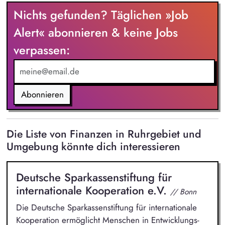
diese auf und leistest damit einen wichtigen Beitrag zum
Nichts gefunden? Täglichen »Job
Konzernreporting. Du erstellst aussagekräftige Präsentationen
für das Finanzreporting. Du wirkst bei der Einführung einer
Alert« abonnieren & keine Jobs
modernen Business-Intelligence-Lösung (BI) zur
verpassen:
Digitalisierung unseres Nachhaltigkeitsreportings mit.
Abonnieren
Die Liste von Finanzen in Ruhrgebiet und
Umgebung könnte dich interessieren
Deutsche Sparkassenstiftung für
internationale Kooperation e.V.
// Bonn
Die Deutsche Sparkassenstiftung für internationale
Kooperation ermöglicht Menschen in Entwicklungs-