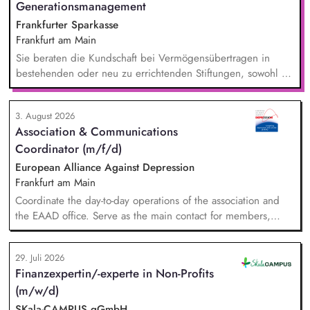
Generationsmanagement
Frankfurter Sparkasse
Frankfurt am Main
Sie beraten die Kundschaft bei Vermögensübertragen in
bestehenden oder neu zu errichtenden Stiftungen, sowohl zu
Lebzeiten als auch im Rahmen der Nachlassplanung. Sie
übernehmen eigenverantwortlich alle relevanten Aufgaben
3. August 2026
bei der Testamentsvollstreckung und Nachlassverwaltung. Sie
Association & Communications
wirken aktiv an Werbemaßnahmen im Stiftungs- und
Coordinator (m/f/d)
Nachlassmanagement mit, auch in kreativer Hinsicht.
European Alliance Against Depression
Frankfurt am Main
Coordinate the day-to-day operations of the association and
the EAAD office. Serve as the main contact for members,
partners and general enquiries. Support the Board of
Directors by organising meetings, preparing documents and
29. Juli 2026
following up on decisions. Coordinate the association's
Finanzexpertin/-experte in Non-Profits
website, newsletters and social media. Support awareness
(m/w/d)
campaigns and communication activities. Coordinate and
develop EAAD's fundraising activities.
SKala-CAMPUS gGmbH