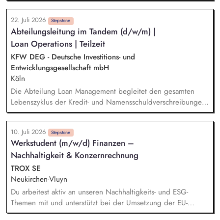
Batterierücknahme. Auftragsbewertung: Du prüfst eingehende
diskriminierungsfreie und gleichstellungsorientierte
Kundenanfragen, bewertest diese nach definierten Vorgaben
Organisationskultur.
22. Juli 2026
und bereitest sie für die weitere Bearbeitung vor.
Stepstone
Abteilungsleitung im Tandem (d/w/m) |
Auftragseingabe: Du erfasst und pflegst Aufträge sorgfältig in
Loan Operations | Teilzeit
unseren Systemen und stellst eine hohe Datenqualität sicher.
Kundenservice: Du unterstützt bei der schriftlichen und
KFW DEG - Deutsche Investitions- und
telefonischen Kommunikation mit Kunden sowie internen und
Entwicklungsgesellschaft mbH
externen Ansprechpartnern.
Köln
Die Abteilung Loan Management begleitet den gesamten
Lebenszyklus der Kredit- und Namensschuldverschreibungen
der DEG und verantwortet die korrekte Abbildung und
Abwicklung der Geschäfte. Das Aufgabenspektrum umfasst
10. Juli 2026
unter anderem die Führung der Nebenbücher,
Stepstone
Werkstudent (m/w/d) Finanzen –
Auszahlungen, Payment-Agent-Tätigkeiten, Zins- und
Nachhaltigkeit & Konzernrechnung
Rechnungsmanagement sowie Mahnwesen und
Zahlungseingangsverarbeitung. Als Partner unserer
TROX SE
Marktabteilungen beraten wir bei der Strukturierung von
Neukirchen-Vluyn
Transaktionen im Hinblick auf Abbildbarkeit und Effizienz.
Du arbeitest aktiv an unseren Nachhaltigkeits- und ESG-
Themen mit und unterstützt bei der Umsetzung der EU-
Taxonomie. Du analysierst Nachhaltigkeitsdaten, bereitest