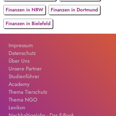
Finanzen in NRW
Finanzen in Dortmund
Finanzen in Bielefeld
Impressum
Datenschutz
Über Uns
Unsere Partner
Studienführer
Academy
Thema Tierschutz
Thema NGO
Lexikon
NachhaltigeJobs - Das E-Book