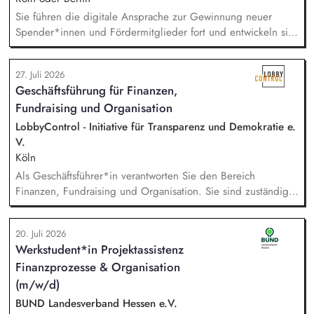
Sie führen die digitale Ansprache zur Gewinnung neuer
Spender*innen und Fördermitglieder fort und entwickeln sie
weiter. Sie sind verantwortlich für unsere E-Mailings und
steuern diese ganzheitlich - angefangen bei der Planung,
27. Juli 2026
Zielgruppensegmentierung und Themenauswahl übers Texten
Geschäftsführung für Finanzen,
bis hin zur technischen Abwicklung und deren
Fundraising und Organisation
kontinuierlichen Optimierung und Weiterentwicklung.
LobbyControl - Initiative für Transparenz und Demokratie e.
V.
Köln
Als Geschäftsführer*in verantworten Sie den Bereich
Finanzen, Fundraising und Organisation. Sie sind zuständig
für die Finanzplanung, das Controlling und die Organisation
des Rechnungswesens. Sie leiten das Fundraising-Team und
20. Juli 2026
entwickeln eine nachhaltige Fundraising Strategie. Sie sind
Werkstudent*in Projektassistenz
verantwortlich für das Personalmanagement und die operative
Finanzprozesse & Organisation
Steuerung von Prozessen zur Organisationsentwicklung.
(m/w/d)
BUND Landesverband Hessen e.V.