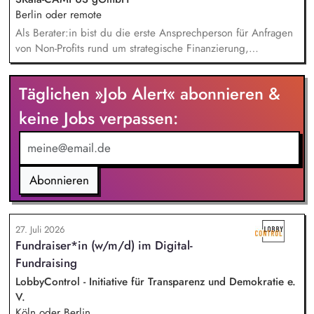
Berlin oder remote
Als Berater:in bist du die erste Ansprechperson für Anfragen
von Non-Profits rund um strategische Finanzierung,
Finanzmanagement und Fundraising. Dabei entwickelst du
den gesamten Prozess von der Anfrage über
Täglichen »Job Alert« abonnieren &
Angebotserstellung bis zur eigenverantwortlichen Umsetzung.
Auf Basis der jeweiligen Herausforderungen entwickelst du
keine Jobs verpassen:
passgenaue Beratungsprozesse und berätst Organisationen zu
zentralen Fragen ihrer finanziellen Steuerung und
strategischen Weiterentwicklung.
Abonnieren
27. Juli 2026
Fundraiser*in (w/m/d) im Digital-
Fundraising
LobbyControl - Initiative für Transparenz und Demokratie e.
V.
Köln oder Berlin