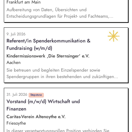
Frankfurt am Main
Aufbereitung von Daten, Übersichten und
Entscheidungsgrundlagen für Projekt- und Fachteams,
Mitarbeit an organisatorischen Konzepten, Abläufen und
Arbeitsdokumenten, Unterstützung im Projektmanagement (z.
9. Juli 2026
B. Protokolle, Aufgabenverfolgung, Terminvorbereitung),
Referent/in Spenderkommunikation &
Recherchen zu organisatorischen und finanzbezogenen
Fundraising (w/m/d)
Fragestellungen, Pflege und Strukturierung von Projekt- und
Organisationsdokumentationen, allgemeine unterstützende
Kindermissionswerk ,Die Sternsinger' e.V.
Tätigkeiten im Bereich Finanzverwaltung und Organisation.
Aachen
Sie betreuen und begleiten Einzelspender sowie
Spendergruppen in ihren bestehenden und zukünftigen
Projektpartnerschaften (Kooperationsprojekte zwischen
deutschen Spendergruppen und internationalen
31. Juli 2026
Entwicklungshilfeprojekten) und fördern den Aufbau
Stepstone
Vorstand (m/w/d) Wirtschaft und
langfristiger, vertrauensvoller Beziehungen.
Finanzen
Spenderbetreuung - Kommunikation und Abstimmung zu
Projekten, Budgets und Spendenaufkommen; Identifikation
Caritas-Verein Altenoythe e.V.
geeigneter Projekte, deeskalierende Kommunikation bei
Friesoythe
Problemen mit Projekten in enger Abstimmung mit dem
In dieser verantwortungsvollen Position verbinden Sie