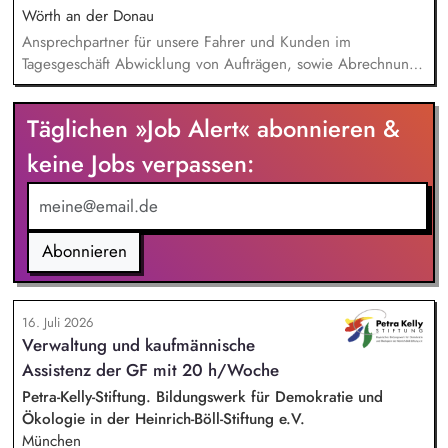
strategischen Weiterentwicklung.
Wörth an der Donau
Ansprechpartner für unsere Fahrer und Kunden im
Tagesgeschäft Abwicklung von Aufträgen, sowie Abrechnung
von erbrachten Leistungen Bearbeitung der eingehenden
Anfragen und Aufträge sowie von
Täglichen »Job Alert« abonnieren &
kaufmännischen/administrativen Themen Sicherstellung der
Betriebsbereitschaft unseres Fuhrparks Laufende Überprüfung
keine Jobs verpassen:
und Optimierung der Logistikprozesse Pflege der
Arbeitsnachweise der gewerblichen Mitarbeiter und Kontrolle
der Einhaltung der gesetzlichen Vorgaben
Abonnieren
16. Juli 2026
Verwaltung und kaufmännische
Assistenz der GF mit 20 h/Woche
Petra-Kelly-Stiftung. Bildungswerk für Demokratie und
Ökologie in der Heinrich-Böll-Stiftung e.V.
München