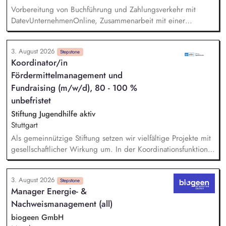
Vorbereitung von Buchführung und Zahlungsverkehr mit
DatevUnternehmenOnline, Zusammenarbeit mit einer
Steuerkanzlei, Zuarbeit Wirtschaftsprüfung bei der Erstellung
des Verwendungsnachweises und des Jahresabschlusses,
3. August 2026
Unterstützung in der Projektadministration und -abrechnung,
Stepstone
Koordinator/in
Administrative Beratung von Kooperationspartner*innen,
Fördermittelmanagement und
Pflege von Personalstammdaten, Unterstützung der
Geschäftsführung, Einführung und Nutzung von digitalen
Fundraising (m/w/d), 80 - 100 %
Anwendungen, Einhaltung und Überprüfung der DSGVO.
unbefristet
Stiftung Jugendhilfe aktiv
Stuttgart
Als gemeinnützige Stiftung setzen wir vielfältige Projekte mit
gesellschaftlicher Wirkung um. In der Koordinationsfunktion
stellst du die Beschaffung von Drittmitteln sicher, sorgst für
die zweckgerechte Verwendung und ermöglichst, dass
3. August 2026
Spenden und Fördermittel wirkungsvoll eingesetzt werden. -
Stepstone
Manager Energie- &
Marktsondierung bestehender und geeigneter neuer
Nachweismanagement (all)
Fördermittel - Begleitung unserer Pädagogik bei
Förderanträgen - Sicherstellen von Mittelbeantragung,
biogeen GmbH