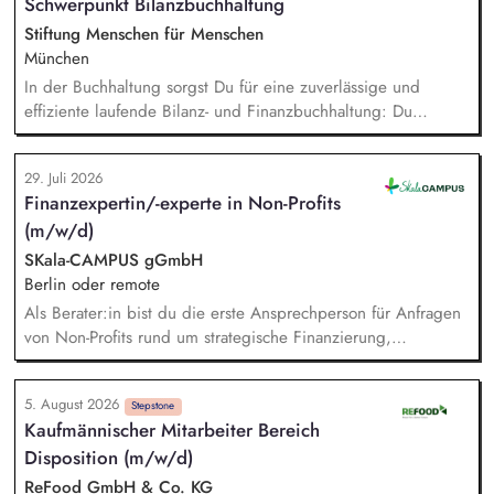
Schwerpunkt Bilanzbuchhaltung
Stiftung Menschen für Menschen
München
In der Buchhaltung sorgst Du für eine zuverlässige und
effiziente laufende Bilanz- und Finanzbuchhaltung: Du
bearbeitest Bankgeschäfte, Kreditoren und Debitoren,
wickelst den Zahlungsverkehr ab und unterstützt bei Lohn-
29. Juli 2026
und Gehaltsabrechnung sowie im Steuer- und Meldewesen.
Finanzexpertin/-experte in Non-Profits
Zudem übernimmst Du eigenständig Abschlussarbeiten sowie
(m/w/d)
Kosten- und Leistungsrechnung und bringst Dich in
bereichsübergreifende Themen ein.
SKala-CAMPUS gGmbH
Berlin oder remote
Als Berater:in bist du die erste Ansprechperson für Anfragen
von Non-Profits rund um strategische Finanzierung,
Finanzmanagement und Fundraising. Dabei entwickelst du
den gesamten Prozess von der Anfrage über
5. August 2026
Angebotserstellung bis zur eigenverantwortlichen Umsetzung.
Stepstone
Kaufmännischer Mitarbeiter Bereich
Auf Basis der jeweiligen Herausforderungen entwickelst du
Disposition (m/w/d)
passgenaue Beratungsprozesse und berätst Organisationen zu
zentralen Fragen ihrer finanziellen Steuerung und
ReFood GmbH & Co. KG