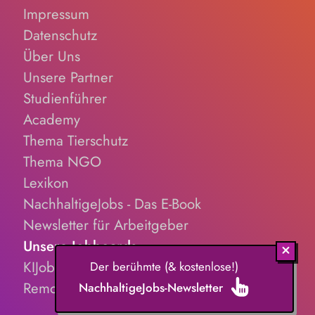
Impressum
Datenschutz
Über Uns
Unsere Partner
Studienführer
Academy
Thema Tierschutz
Thema NGO
Lexikon
NachhaltigeJobs - Das E-Book
Newsletter für Arbeitgeber
Unsere Jobboards
KIJobs.de
Der berühmte (& kostenlose!)
RemoteJobs.de
NachhaltigeJobs-Newsletter