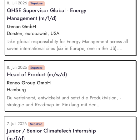
8. Juli 2026
Qualitätsprüfungen von unseren Betonfertigteilen Hybridturm
Stepstone
QHSE Supervisor Global - Energy
in den Bereichen Bewehrung, Betonage und Beschichtung -
Management (m/f/d)
Bearbeitung von Reklamationen und Umsetzung von
Korrekturmaßnahmen - Erstellung und Auswertung von Q-
Genan GmbH
Kennzahlen - Enge Zusammenarbeit mit den Kollegen der
Dorsten, europaweit, USA
Produktion und Logistik sowie Austausch mit den
Take global responsibility for Energy Management across all
Fachbereichen
seven international sites (six in Europe, one in the US).
Conduct energy reviews, energy audits and general QHSE
audits. Define and analyse Energy Performance Indicators
8. Juli 2026
(EnPIs). Develop, implement and monitor initiatives to
Stepstone
Head of Product (m/w/d)
improve energy efficiency and reduce CO2 emissions. Act as
local QHSE representative and ensure implementation of ISO
Reneo Group GmbH
systems and other EHS activities. Deliver training and
Hamburg
promote awareness on energy and QHSE topics.
Du verfeinerst, entwickelst und setzt die Produktvision, -
strategie und Roadmap im Einklang mit den
Unternehmenszielen um. Du stellst sicher, dass Klima- und
Nachhaltigkeitsanforderungen – von regulatorischen
7. Juli 2026
Vorgaben bis hin zu Kundenbedürfnissen – verständlich in
Stepstone
Junior / Senior ClimateTech Internship
die Produktentwicklung einfließen. Du identifizierst neue
(m/f/d)
Marktchancen und Geschäftsmodelle in PropTech, ClimateTech