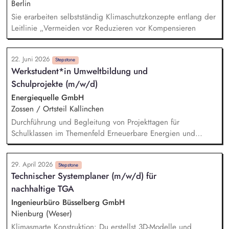
durch.
Berlin
Sie erarbeiten selbstständig Klimaschutzkonzepte entlang der
Leitlinie „Vermeiden vor Reduzieren vor Kompensieren
22. Juni 2026
Stepstone
Werkstudent*in Umweltbildung und
Schulprojekte (m/w/d)
Energiequelle GmbH
Zossen / Ortsteil Kallinchen
Durchführung und Begleitung von Projekttagen für
Schulklassen im Themenfeld Erneuerbare Energien und
Klimawandel Vermittlung von Inhalten durch Präsentationen,
spielerische Übungen und einfache Experimente Betreuung
29. April 2026
von Besuchergruppen sowie Durchführung von Führungen in
Stepstone
Technischer Systemplaner (m/w/d) für
Windenergieanlagen (ohne Aufstieg) Sicherstellung eines
nachhaltige TGA
reibungslosen Ablaufs inkl. Vor- und Nachbereitung der
Programminhalte Mitgestaltung eines positiven und
Ingenieurbüro Büsselberg GmbH
nachhaltigen Lernerlebnisses gemeinsam mit dem Team vor
Nienburg (Weser)
Ort Erstellung von Content für Social Media zur Begleitung
Klimasmarte Konstruktion: Du erstellst 3D-Modelle und