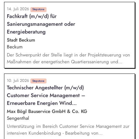
aktiv bei der internen und externen Kommunikation zu
14. Juli 2026
unseren Projekten mit. Du erstellst Analysen, Präsentationen
Stepstone
Fachkraft (m/w/d) für
und Entscheidungsvorlagen und bringst deine Ideen in die
Sanierungsmanagement oder
Weiterentwicklung unserer Nachhaltigkeitsaktivitäten ein. Du
übernimmst Eigenverantwortung für Teilprojekte und
Energieberatung
definierte Aufgabenbereiche sowie alltägliche Aufgaben im
Stadt Beckum
Team.
Beckum
Der Schwerpunkt der Stelle liegt in der Projektsteuerung von
Maßnahmen der energetischen Quartierssanierung und
kommunalen Wärmeplanung im Sanierungsgebiet Innenstadt
Beckum sowie Vor-Ort-Beratungen: - Aufgaben des
10. Juli 2026
Projektmanagements wie Koordination der Umsetzung
Stepstone
Technischer Angestellter (m/w/d)
verschiedener Maßnahmen der energetischen
Customer Service Management –
Quartierssanierung und kommunalen Wärmeplanung sowie
deren Projektüberwachung - Aktive Ansprache und Vor-Ort-
Erneuerbare Energien Wind...
Beratung von privaten Gebäudeeigentümerinnen und -
Max Bögl Bauservice GmbH & Co. KG
eigentümern zu energetischen Sanierungsmaßnahmen und
Sengenthal
staatlichen Fördermöglichkeiten - Methodische Beratung bei
Unterstützung im Bereich Customer Service Management zur
der Entwicklung konkreter Qualitätsziele, Energieverbrauchs-
intensiven Kundenbindung - Bearbeitung von
oder Energieeffizienzstandards und Leitlinien für die