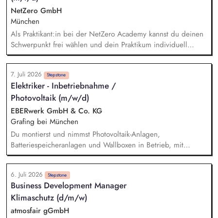
und Immobilieninvestitionen. Du steuerst den
NetZero GmbH
Produktlebenszyklus und evaluierst neue Technologien (z. B.
München
AI/ML, Datenanalyse) zur Sicherstellung der
Als Praktikant:in bei der NetZero Academy kannst du deinen
Plattformskalierbarkeit.
Schwerpunkt frei wählen und dein Praktikum individuell
gestalten. Je nach Erfahrung und Qualifikation bieten wir
Junior- und Senior-Praktika an. - Praktikum Sales: Kund:innen
7. Juli 2026
beraten, Marktanalysen erstellen, Verkaufsstrategien für neue
Stepstone
Elektriker - Inbetriebnahme /
Zielgruppen im Bereich Nachhaltigkeit entwickeln - Praktikum
Photovoltaik (m/w/d)
Marketing: Content erstellen, Kampagnenplanung
unterstützen, Analysen & Recherche durchführen - Praktikum
EBERwerk GmbH & Co. KG
Operations: Kundenanfragen bearbeiten, Support- und
Grafing bei München
Betriebsaufgaben übernehmen - Praktikum Education:
Du montierst und nimmst Photovoltaik-Anlagen,
Unterstützung bei Schulungsunterlagen, CO2-Impact
Batteriespeicheranlagen und Wallboxen in Betrieb, mit
Bewertung, KI-Workflows für Energieberater entwickeln -
Schwerpunkt auf AC-Montage. Du planst und bereitest die
Praktikum Tech: Digitale Lernplattform weiterentwickeln,
Installationsarbeiten vor. Du führst Kundentermine vor Ort zur
Workflows automatisieren, Low- und No-Code-Tools einsetzen
6. Juli 2026
technischen Planung der Installation durch. Du übernimmst
Stepstone
Business Development Manager
die Abnahme, Inbetriebnahme und Dokumentation der
Klimaschutz (d/m/w)
installierten Anlagen beim Kund:innen vor Ort. Du führst
Service-Einsätze vor Ort zur Fehlerbehebung und Entstörung
atmosfair gGmbH