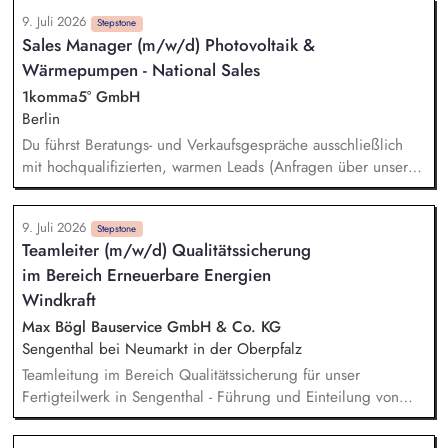
Hardware, zum Beispiel Speicher, Wechselrichter oder
9. Juli 2026
Wallboxen benötigen, kommst du ins Spiel. Deine Aufgabe
Stepstone
Sales Manager (m/w/d) Photovoltaik &
ist es, diese Situation sauber zu führen: Verstehen, erklären,
Wärmepumpen - National Sales
Vertrauen schaffen, Angebot platzieren und den Abschluss
sichern. Echter Impact im Bestandsmarkt: Du hilfst
1komma5° GmbH
Hausbesitzer:innen, bestehende PV-, Speicher-,
Berlin
Wärmepumpen- oder Wallbox-Systeme fit für Heartbeat AI
Du führst Beratungs- und Verkaufsgespräche ausschließlich
und Dynamic Pulse zu machen. Keine Kaltakquise: Du
mit hochqualifizierten, warmen Leads (Anfragen über unsere
sprichst mit warmen Leads, Bestandskund:innen und
Website) oder fasst bei Interessenten nach, die bereits
Interessent:innen, die bereits Kontakt zu 1KOMMA5° hatten
Kontakt zu uns hatten (Reaktivierung). Der komplette Sales-
und Heartbeat AI nutzen wollen.
9. Juli 2026
Cycle: Vom ersten Videocall über die Erstellung passgenauer
Stepstone
Teamleiter (m/w/d) Qualitätssicherung
Angebote bis zur digitalen Vertragsunterschrift begleitest Du
im Bereich Erneuerbare Energien
Deine Kunden. Dein Ziel ist es, für jeden Kunden die
perfekte, individuelle Lösung zu finden und den Abschluss
Windkraft
zu sichern.
Max Bögl Bauservice GmbH & Co. KG
Sengenthal bei Neumarkt in der Oberpfalz
Teamleitung im Bereich Qualitätssicherung für unser
Fertigteilwerk in Sengenthal - Führung und Einteilung von
zehn Mitarbeitern im Schichtbetrieb sowie Vertretung -
Durchführung und Dokumentation serienbegleitender