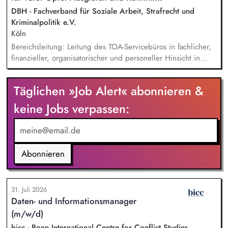
DBH - Fachverband für Soziale Arbeit, Strafrecht und
Kriminalpolitik e.V.
Köln
Bereichsleitung: Leitung des TOA-Servicebüros in fachlicher,
finanzieller, organisatorischer und personeller Hinsicht in
Abstimmung mit der Geschäftsführung. Teamführung:
Personalverantwortung für zwei Mitarbeitende. Strategische
Täglichen »Job Alert« abonnieren &
Organisationsentwicklung: Sie verantworten die strategische
und organisatorische Weiterentwicklung des TOA-
keine Jobs verpassen:
Servicebüros in den Bereichen Fortbildung, Information und
Qualitätssicherung. Projektmanagement: Verantwortliche
Planung, Budgetierung und Projektcontrolling im Rahmen
von öffentlichen Zuwendungen.
Abonnieren
31. Juli 2026
Daten- und Informationsmanager
(m/w/d)
bicc - Bonn International Centre for Conflict Studies