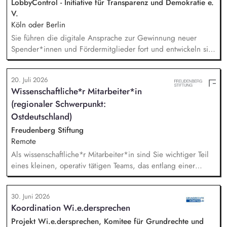
LobbyControl - Initiative für Transparenz und Demokratie e.
V.
Köln oder Berlin
Sie führen die digitale Ansprache zur Gewinnung neuer
Spender*innen und Fördermitglieder fort und entwickeln sie
weiter. Sie sind verantwortlich für unsere E-Mailings und
steuern diese ganzheitlich - angefangen bei der Planung,
20. Juli 2026
Zielgruppensegmentierung und Themenauswahl übers Texten
Wissenschaftliche*r Mitarbeiter*in
bis hin zur technischen Abwicklung und deren
(regionaler Schwerpunkt:
kontinuierlichen Optimierung und Weiterentwicklung.
Ostdeutschland)
Freudenberg Stiftung
Remote
Als wissenschaftliche*r Mitarbeiter*in sind Sie wichtiger Teil
eines kleinen, operativ tätigen Teams, das entlang einer
klaren Programmatik langfristig soziale Innovation
implementiert. Sie unterstützen die Geschäftsführung bei der
30. Juni 2026
Umsetzung der Stiftungsprogrammatik und entwickeln dabei
Koordination Wi.e.dersprechen
die Internationalisierungsstrategie der Stiftung weiter. Sie
übersetzen wissenschaftliche Erkenntnisse in
Projekt Wi.e.dersprechen, Komitee für Grundrechte und