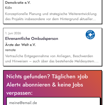
alltagsangebundene Handlungsansätze entlang unserer
Demokratie e.V.
Stiftungsprogrammatik.
Köln
Konzeptionelle Planung und strategische Weiterentwicklung
des Projekts insbesondere vor dem Hintergrund aktueller
politischer Entwicklungen in den Projektregionen,
Öffentlichkeitsarbeit Print und web in Deutsch und Englisch,
1. Juni 2026
Vertretung des Projekts bei Vorträgen, Netzwerk- u.
Ehrenamtliche Ombudsperson
Fundraisingveranstaltungen, Weiterentwicklung des
Privatspendenfundraisings, regelmäßige Kommunikation mit
Ärzte der Welt e.V.
und das Gewinnen von (neuen) Spender*innen, Organisation
remote
und Begleitung der etwa jährlich stattfindenden
Vertrauliche Entgegennahme von Anliegen, Beschwerden
Dialogseminare.
und Hinweisen – auch über das bestehende Meldesystem.
Vermittlung bei Konflikten und Unterstützung bei
Klärungsprozessen. Konzeption und Durchführung von
Nichts gefunden? Täglichen »Job
Schulungen und Sensibilisierungsformaten. Mitwirkung an der
Weiterentwicklung von Leitlinien, Verhaltenskodizes und dem
Alert« abonnieren & keine Jobs
Meldesystem. Förderung einer offenen Feedback- und
verpassen:
Beschwerdekultur innerhalb der Organisation.