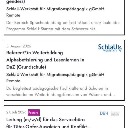
genders)
SchlaU-Werkstatt für Migrationspädagogik gGmbH
Remote
Der Bereich Sprachenbildung umfasst aktuell unser laufendes
Programm SchlaU:Starten mit dem Schwerpunkt
"Alphabetisierung in DaZ für die Grundschule" sowie
zukünftig weitere auf Unterrichtsmaterial bezogene Projekte
5. August 2026
mit den Schwerpunkten sprachensensibles und
Referent*in Weiterbildung
rassismuskritisches Deutschlernen von der Grundschule bis in
Alphabetisierung und Lesenlernen in
die Berufliche Bildung. Der Bereich Sprachenbildung
entwickelt in seinen Projekten dazu zielgruppengerechte und
DaZ (Grundschule)
innovative Unterrichtsmaterialien und begleitet pädagogische
SchlaU-Werkstatt für Migrationspädagogik gGmbH
Fachkräfte mit daran angeschlossenen
Remote
Weiterbildungsangeboten online wie offline.
Du begleitest pädagogische Fachkräfte und Schulen in
verschiedenen Weiterbildungsformaten von Präsenz und
Online-Workshops bis hin zu pädogischen Tagen und erstellst
Online-Selbstlernkurse für unsere Plattform schlau-lernen.org.
27. Juli 2026
Feature
Die inhaltlichen Schwerpunkte liegen dabei auf den
Lei­tung (m/w/d) für das Servicebüro
Bereichen Lesen lernen, Mehrsprachigkeitsbewusstsein und
Alphabetisierung in der Grundschule.
für Tä­ter-Op­fer-Aus­gleich und Kon­flikt­...