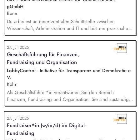
gGmbH
Bonn
Du arbeitest an einer zentralen Schnittstelle zwischen
Wissenschaft, Administration und IT und bist ein praxisnaher
Allrounder in den verschiedenen Themenbereichen. In dieser
Rolle betreust Du unsere Bibliothek, entwickelst unser
27. Juli 2026
Forschungsinformationssystem (FIS) und das institutionelle
Geschäftsführung für Finanzen,
Forschungsdatenmanagement (FDM) weiter. Du sicherst die
Fundraising und Organisation
Qualität und Nachvollziehbarkeit von
Forschungsinformationen und unterstützt durch Analysen,
LobbyControl - Initiative für Transparenz und Demokratie e.
Kennzahlen und Berichte die strategische Steuerung des
V.
Instituts.
Köln
Als Geschäftsführer*in verantworten Sie den Bereich
Finanzen, Fundraising und Organisation. Sie sind zuständig
für die Finanzplanung, das Controlling und die Organisation
des Rechnungswesens. Sie leiten das Fundraising-Team und
27. Juli 2026
entwickeln eine nachhaltige Fundraising Strategie. Sie sind
Fundraiser*in (w/m/d) im Digital-
verantwortlich für das Personalmanagement und die operative
Fundraising
Steuerung von Prozessen zur Organisationsentwicklung.