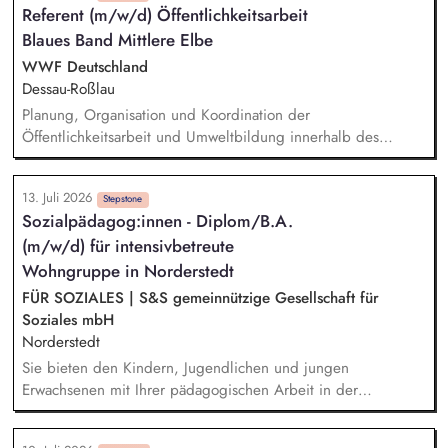
Referent (m/w/d) Öffentlichkeitsarbeit
Gruppenalltag. Sie leiten Freizeitangebote und Projekte an.
Blaues Band Mittlere Elbe
Sie führen Eltern- und Familiengespräche und arbeiten
interdisziplinär mit allen Schulpädagog*innen und ggf.
WWF Deutschland
anderen Fachdiensten zusammen.
Dessau-Roßlau
Planung, Organisation und Koordination der
Öffentlichkeitsarbeit und Umweltbildung innerhalb des
Projekts, Sicherstellung eines kontinuierlichen
Informationsflusses gegenüber Projektpartnern und relevanten
13. Juli 2026
Akteuren, Planung und Organisation von Exkursionen in das
Stepstone
Sozialpädagog:innen - Diplom/B.A.
Projektgebiet für unterschiedliche Zielgruppen sowie
(m/w/d) für intensivbetreute
Vorbereitung und Durchführung von Pressefahrten und Fach-
und Informationsreisen für kommunale, regionale und weitere
Wohngruppe in Norderstedt
Entscheidungsträger, Organisation und Begleitung von
FÜR SOZIALES | S&S gemeinnützige Gesellschaft für
projektbezogenen Arbeitsgruppen, Dialogformaten,
Soziales mbH
Informationsveranstaltungen und Beteiligungsprozessen.
Norderstedt
Sie bieten den Kindern, Jugendlichen und jungen
Erwachsenen mit Ihrer pädagogischen Arbeit in der
Wohngruppe ein sicheres Zuhause. Einzel- und
Gruppenaktivitäten aber auch Ausflüge werden von Ihnen