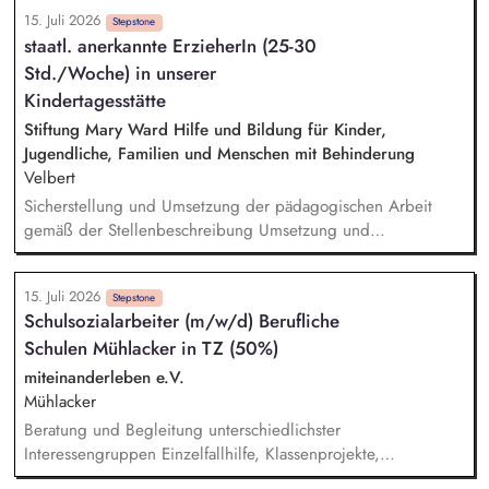
Weiterentwicklung des Erbschaftsfundraisings und der Donor
15. Juli 2026
Journeys – von der Lead-Akquise über Stewardship bis hin
Stepstone
staatl. anerkannte ErzieherIn (25-30
zur individuellen Förder:innen-Kommunikation Systematische
Std./Woche) in unserer
Planung, Steuerung und Umsetzung von Werbemaßnahmen,
Nachlass-Mailings oder Telefonie-Aktionen sowie die
Kindertagesstätte
Durchführung von analogen und digitalen Veranstaltungen
Stiftung Mary Ward Hilfe und Bildung für Kinder,
Erstellung von Kommunikationsmaterialien wie Newsletter,
Jugendliche, Familien und Menschen mit Behinderung
Ratgeber oder Broschüren Kennzahlen-basierte Evaluation
Velbert
und Optimierung aller Maßnahmen
Sicherstellung und Umsetzung der pädagogischen Arbeit
gemäß der Stellenbeschreibung Umsetzung und
Weiterentwicklung der pädagogischen Konzeption
Dokumentation von Entwicklungsprozessen und Erstellung von
15. Juli 2026
Entwicklungsberichten Vorbereitung, Durchführung und
Stepstone
Schulsozialarbeiter (m/w/d) Berufliche
Nachbereitung der abgestimmten pädagogischen Angebote
Schulen Mühlacker in TZ (50%)
Beobachtung der Kinder hinsichtlich ihres
Entwicklungsstandes, Stärken und Entwicklungsaufgaben
miteinanderleben e.V.
Vertrauensvolle Zusammenarbeit mit den Familien (inkl.
Mühlacker
Planung und Durchführung von Elterngesprächen)
Beratung und Begleitung unterschiedlichster
Interessengruppen Einzelfallhilfe, Klassenprojekte,
Präventionsarbeit und Sozialtrainings für Gruppen