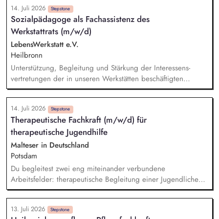
Dienststelle. Als Schulbegleitung: Persönliche und
14. Juli 2026
individuelle, bedarfsgerechte Begleitung der Kinder während
Stepstone
Sozialpädagoge als Fachassistenz des
der Teilnahme am Unterricht und während der Pausenzeiten,
Werkstattrats (m/w/d)
enge Zusammenarbeit mit dem PädagogInnen-Team der
Schule und dem Team der Schulbegleitung.
LebensWerkstatt e.V.
Heilbronn
Unterstützung, Begleitung und Stärkung der Interessens­
vertretungen der in unseren Werks­tätten beschäftigten
Mitarbeiter*innen mit einer geistigen Behinderung bei der
Wahrnehmung ihrer gesetzlichen Beteiligungs­rechte und der
14. Juli 2026
damit verbundenen Willens­bildung. Unterstützung und
Stepstone
Therapeutische Fachkraft (m/w/d) für
Begleitung der Werkstatt­räte bei Besprechungen mit
therapeutische Jugendhilfe
Werkstatt­leitung, Vorstand, Gremien, Abteilungen, Arbeits­
gruppen und einzelnen Stellen wie z. B.
Malteser in Deutschland
Angehörigenvertretung, Kommunikations­abteilung, Teilhabe­
Potsdam
management. Planung, Durchführung und Begleitung von
Du begleitest zwei eng miteinander verbundene
Schulungen der Werkstatträte.
Arbeitsfelder: therapeutische Begleitung einer Jugendlichen
im intensivpädagogischen Individualsetting therapeutische
Arbeit mit Kindern und Jugendlichen in einer
13. Juli 2026
intensivtherapeutischen Wohngruppe. Du arbeitest nicht
Stepstone