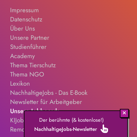
Impressum
Datenschutz
Über Uns
Unsere Partner
Studienführer
Academy
Thema Tierschutz
Thema NGO
Lexikon
NachhaltigeJobs - Das E-Book
Newsletter für Arbeitgeber
Unsere Jobboards
KIJobs.de
Der berühmte (& kostenlose!)
RemoteJobs.de
NachhaltigeJobs-Newsletter