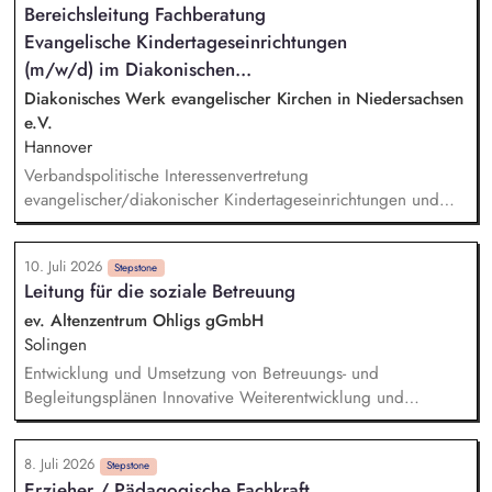
Bereichsleitung Fachberatung
Terminen Intervention bei Krisen Einbringen von neuen Ideen
Evangelische Kindertageseinrichtungen
und Ansichten zur Weiterentwicklung der Wohnanlage
Objektive Beobachtung, Evaluation und Dokumentation
(m/w/d) im Diakonischen...
Diakonisches Werk evangelischer Kirchen in Niedersachsen
e.V.
Hannover
Verbandspolitische Interessenvertretung
evangelischer/diakonischer Kindertageseinrichtungen und
ihrer Träger gegenüber Politik, Kirche, Verwaltung und
Fachverbänden. Entwicklung fachpolitischer Positionen und
10. Juli 2026
Mitwirkung an politischen Prozessen auf Landes- und
Stepstone
Leitung für die soziale Betreuung
Bundesebene. Repräsentation des Verbandes sowie Pflege
und Ausbau strategischer Netzwerke. Fachliche, strategische
ev. Altenzentrum Ohligs gGmbH
und personelle Leitung des Bereichs Fachberatung ev. Kitas
Solingen
mit Verantwortung für die Mitarbeitenden des Teams.
Entwicklung und Umsetzung von Betreuungs- und
Begleitungsplänen Innovative Weiterentwicklung und
Implementierung maßgeschneiderter Beschäftigungsangebote
Unterstützung beim Einzug sowie kontinuierliche enge
8. Juli 2026
Zusammenarbeit mit den zuständigen Bezugspflegekräften,
Stepstone
Erzieher / Pädagogische Fachkraft