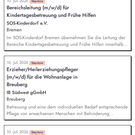
10. Juli 2026
mitgeplant, organisiert und auch durchgeführt. Bei der
Stepstone
Bereichsleitung (m/w/d) für
Hilfeplanung wirken Sie mit und arbeiten eng mit
Kindertagesbetreuung und Frühe Hilfen
Fallzuständigen und Fachkräften der Jugendämter sowie
weiteren in den Entwicklungsprozess einbezogenen Personen
SOS-Kinderdorf e.V.
zusammen. Sie führen Kennenlerngespräche und beteiligen
Bremen
sich aktiv am Aufnahmeprozess.
Im SOS-Kinderdorf Bremen übernehmen Sie die Leitung der
Bereiche Kindertagesbetreuung und Frühe Hilfen innerhalb
des Fachbereichs Sozialräumliche Angebote. Ihre Aufgaben
mit Wirkung: zielorientierte, motivierende Führung und
10. Juli 2026
kontinuierliche fachliche Weiterentwicklung der
Stepstone
Erzieher/Heilerziehungspfleger
Mitarbeitenden, enge Zusammenarbeit mit dem internen
(m/w/d) für die Wohnanlage in
Fachdienst und der Kinderschutzkoordination zur
Sicherstellung der Schutzkonzepte, Steuerung und
Breuberg
Weiterentwicklung der pädagogischen Qualität in den
IB Südwest gGmbH
Einrichtungen, Aktive Netzwerkarbeit: Kooperation mit
Breuberg
öffentlichen Stellen, Fachgremien und Quartiersakteur*innen.
Betreuung und eine dem individuellen Bedarf entsprechende
Pflege von erwachsenen Menschen mit Behinderung
Pädagogische Intervention, Begleitung und Unterstützung in
alltäglichen Situationen Medikamentenvergabe und
10. Juli 2026
pflegerische Assistenz Begleitung von medizinischen
Stepstone