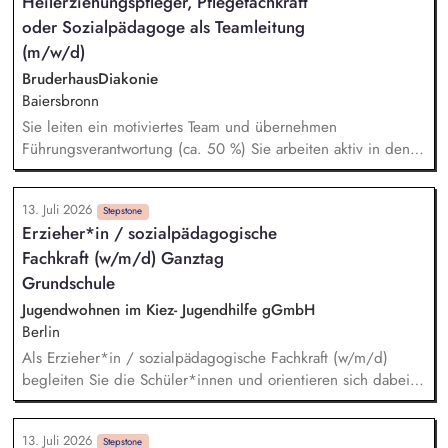
Heilerziehungspfleger, Pflegefachkraft
losgelöst vom Alltag, sondern dort, wo Entwicklung
oder Sozialpädagoge als Teamleitung
tatsächlich stattfindet. Gemeinsam mit dem pädagogischen
Team überträgst Du therapeutische Perspektiven in konkrete
(m/w/d)
Alltagssituationen und begleitest Entwicklungsprozesse
BruderhausDiakonie
unmittelbar.
Baiersbronn
Sie leiten ein motiviertes Team und übernehmen
Führungsverantwortung (ca. 50 %) Sie arbeiten aktiv in den
Bereichen Besondere Wohnform (19 Plätze), Ambulant
unterstütztes Wohnen (AWS, aktuell 15 Plätze) und
13. Juli 2026
Tagesstruktur mit Sie begleiten Menschen im Alltag, geben
Stepstone
Erzieher*in / sozialpädagogische
pädagogische Anleitung und übernehmen bei Bedarf auch
Fachkraft (w/m/d) Ganztag
grundpflegerische Tätigkeiten Sie entwickeln kreative
Angebote und Freizeitaktivitäten für unsere Klienten Sie
Grundschule
bringen Ihre Ideen ein und tragen zur kontinuierlichen
Jugendwohnen im Kiez- Jugendhilfe gGmbH
Weiterentwicklung unserer Angebote bei
Berlin
Als Erzieher*in / sozialpädagogische Fachkraft (w/m/d)
begleiten Sie die Schüler*innen und orientieren sich dabei
an einem mit der Schule abgestimmten, integrierten
Betreuungskonzept. Sie betreuen die Hausaufgaben. Sie
13. Juli 2026
fördern das soziale Lernen in Schulklassen und gestalten den
Stepstone