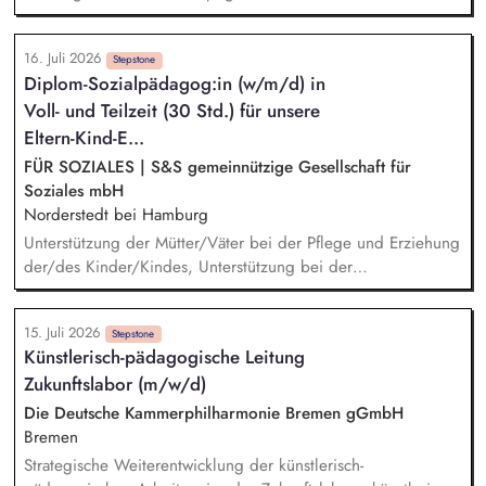
Fachrichtungen (Arbeitspädagogik, Handwerk, Technik,
Verwaltung). Vor Ort steuern Sie den Personaleinsatz, führen
16. Juli 2026
Gespräche zu Einstellung & Entwicklung und gestalten die
Stepstone
Diplom-Sozialpädagog:in (w/m/d) in
Zusammenarbeit. Dienstleistung: Arbeit ist der Weg zur
Voll- und Teilzeit (30 Std.) für unsere
gesellschaftlichen Teilhabe. Aufträge aus der regionalen
Wirtschaft geben unseren Klient:innen sinnvolle Tätigkeiten,
Eltern-Kind-E...
Struktur & Anerkennung. Sie steuern & koordinieren die
FÜR SOZIALES | S&S gemeinnützige Gesellschaft für
Produktion des Standorts. Wirtschaftlichkeit: Sie übernehmen
Soziales mbH
die wirtschaftliche Verantwortung für Ihren Standort. Dabei
Norderstedt bei Hamburg
arbeiten Sie mit verschiedenen Kennzahlen (z. B. Kosten,
Unterstützung der Mütter/Väter bei der Pflege und Erziehung
Erträge, Belegungsquoten, Prognosen).
der/des Kinder/Kindes, Unterstützung bei der
Beziehungsentwicklung und der persönlichen Rollenfindung
der Eltern, Zusammenarbeit mit und Begleitung zu Ärzten
15. Juli 2026
und Behörden, Die Mütter und Väter lebensnah und
Stepstone
Künstlerisch-pädagogische Leitung
alltagsorientiert auf ein selbstständiges Leben vorzubereiten,
Zukunftslabor (m/w/d)
Beratung in Einzelgesprächen und Hilfeplanung in Fragen
der beruflichen, schulischen sowie allgemeinen
Die Deutsche Kammerphilharmonie Bremen gGmbH
Lebensplanung, Planung und Umsetzung
Bremen
tagesstrukturierender Angebote
Strategische Weiterentwicklung der künstlerisch-