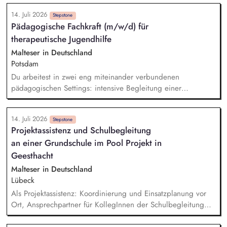
Vertrauensvolle Zusammenarbeit mit Schulleitung,
14. Juli 2026
Lehrkräften, Eltern und externen Kooperationspartnern
Stepstone
Pädagogische Fachkraft (m/w/d) für
Förderung und Vernetzung von Schule und Sozialraum
therapeutische Jugendhilfe
Schulsozialarbeit und Öffnung der Schule für das
Gemeinwesen Stärkung der Persönlichkeit der Schüler*innen
Malteser in Deutschland
Orientierungshilfen bei verschiedenen Lebensfragen (z.B.
Potsdam
Jugendhilfe, Übergang Schule-Beruf, Wohnen, Familie etc.)
Du arbeitest in zwei eng miteinander verbundenen
Förderung der sozialen Kompetenz und Eigenverantwortung
pädagogischen Settings: intensive Begleitung einer
von Schülern und Schülerinnen durch gezielte Projekte und
Jugendlichen im Individualsetting, pädagogische Arbeit in
Angebote
einer therapeutischen Wohngruppe. Im Individualsetting:
14. Juli 2026
Aufbau tragfähiger professioneller Beziehung, Umsetzung
Stepstone
Projektassistenz und Schulbegleitung
eines strukturierten und verlässlichen Alltags, Begleitung,
an einer Grundschule im Pool Projekt in
Stabilisierung und Co-Regulation in Krisen und
herausfordernden Situationen, Förderung von
Geesthacht
Selbstregulation, Frustrationstoleranz und sozialer Teilhabe,
Malteser in Deutschland
enge Zusammenarbeit mit der Kinder- und Jugendpsychiatrie
Lübeck
sowie weiteren Fachstellen.
Als Projektassistenz: Koordinierung und Einsatzplanung vor
Ort, Ansprechpartner für KollegInnen der Schulbegleitung
und den PädagogInnen, Schnittstelle zwischen Schule und