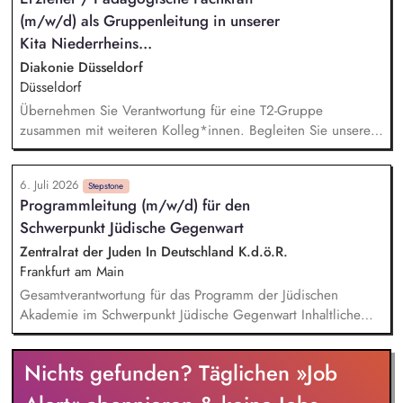
Bewohner*innen und Angehörigen Betreuung und Anleitung
(m/w/d) als Gruppenleitung in unserer
der Bewohner*innen gemäß der geltenden Standards und
Konzepte Planung und Durchführung von Veranstaltungen,
Kita Niederrheins...
Gruppenaktivitäten sowie Einzelbetreuungen Verantwortung
Diakonie Düsseldorf
für die Erstellung von Dienstplänen und das Führen von
Düsseldorf
Gesprächen mit Mitarbeitenden
Übernehmen Sie Verantwortung für eine T2-Gruppe
zusammen mit weiteren Kolleg*innen. Begleiten Sie unsere
Kinder im Alter von 0–3 Jahren in ihrer Entwicklung, und
gestalten Sie mit ihnen pädagogische Prozesse und
6. Juli 2026
bereichern Sie die offen gestaltete Pädagogik in der
Stepstone
Programmleitung (m/w/d) für den
Einrichtung. Berücksichtigen Sie die Wünsche, Interessen
Schwerpunkt Jüdische Gegenwart
und Fähigkeiten der Kinder in der pädagogischen Arbeit. Sie
wirken an einer starken und verlässlichen partnerschaftlichen
Zentralrat der Juden In Deutschland K.d.ö.R.
Elternarbeit mit.
Frankfurt am Main
Gesamtverantwortung für das Programm der Jüdischen
Akademie im Schwerpunkt Jüdische Gegenwart Inhaltliche
Ausgestaltung, Entwicklung und Planung des Programms im
Schwerpunkt Jüdische Gegenwart unter Berücksichtigung der
Nichts gefunden? Täglichen »Job
Bedarfe der Zielgruppen, aktueller Diskurse und
forschungsrelevanter Fragestellungen Strategischer Ausbau