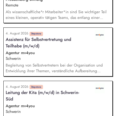
Remote
Als wissenschaftliche*r Mitarbeiter*in sind Sie wichtiger Teil
eines kleinen, operativ tätigen Teams, das entlang einer
klaren Programmatik langfristig soziale Innovation
implementiert. Sie unterstützen die Geschäftsführung bei der
4. August 2026
Umsetzung der Stiftungsprogrammatik und entwickeln dabei
Stepstone
Assistenz für Selbstvertretung und
die Internationalisierungsstrategie der Stiftung weiter. Sie
Teilhabe (m/w/d)
übersetzen wissenschaftliche Erkenntnisse in
alltagsangebundene Handlungsansätze entlang unserer
Agentur mv4you
Stiftungsprogrammatik.
Schwerin
Begleitung von Selbstvertretern bei der Organisation und
Entwicklung ihrer Themen, verständliche Aufbereitung
komplexer Inhalte, auch in Leichter Sprache, fachgerechte
Bearbeitung von Anliegen und Situationen auf Grundlage des
4. August 2026
Gewaltschutzkonzeptes, Koordination von Terminen und
Stepstone
Leitung der Kita (m/w/d) in Schwerin-
Begleitung von Treffen in Schwerin sowie auf Landes- und
Süd
Bundesebene, Festhalten von Ergebnissen und Strukturierung
der nächsten Schritte, Mitwirkung an Jahresplanung und
Agentur mv4you
Tätigkeitsbericht gemeinsam mit den Selbstvertretern
Schwerin