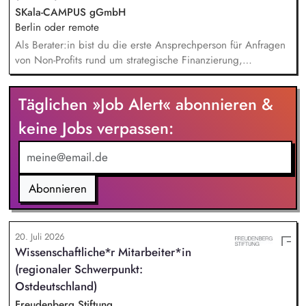
SKala-CAMPUS gGmbH
Berlin oder remote
Als Berater:in bist du die erste Ansprechperson für Anfragen
von Non-Profits rund um strategische Finanzierung,
Finanzmanagement und Fundraising. Dabei entwickelst du
den gesamten Prozess von der Anfrage über
Täglichen »Job Alert« abonnieren &
Angebotserstellung bis zur eigenverantwortlichen Umsetzung.
Auf Basis der jeweiligen Herausforderungen entwickelst du
keine Jobs verpassen:
passgenaue Beratungsprozesse und berätst Organisationen zu
zentralen Fragen ihrer finanziellen Steuerung und
strategischen Weiterentwicklung.
Abonnieren
20. Juli 2026
Wissenschaftliche*r Mitarbeiter*in
(regionaler Schwerpunkt:
Ostdeutschland)
Freudenberg Stiftung