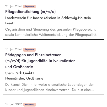
Klärungsprozessen. Konzeption und Durchführung von
21. Juli 2026
Schulungen und Sensibilisierungsformaten. Mitwirkung an der
Stepstone
Pflegedienstleitung (m/w/d)
Weiterentwicklung von Leitlinien, Verhaltenskodizes und dem
Meldesystem. Förderung einer offenen Feedback- und
Landesverein für Innere Mission in Schleswig-Holstein
Beschwerdekultur innerhalb der Organisation.
Preetz
Organisation und Steuerung des gesamten Pflegebereichs
sowie kontinuierliche Weiterentwicklung der Pflegequalität
Führung, Begleitung und Förderung der Mitarbeitenden im
Pflegedienst Sicherstellung einer fachgerechten und
15. Juli 2026
wirtschaftlichen Pflege sowie einer vollständigen
Stepstone
Pädagogen und Einzelbetreuer
Pflegedokumentation Verantwortung für die Personaleinsatz-
(m/w/d) für Jugendhilfe in Neumünster
und Dienstplanung Beratung von Bewohnerinnen und
Bewohnern sowie deren Angehörigen in pflegerischen
und Großharrie
Fragestellungen Enge Zusammenarbeit mit Ärztinnen und
SterniPark GmbH
Ärzten, Kostenträgern sowie weiteren Kooperationspartnern
Neumünster, Großharrie
Du kannst Dich in teilweise dramatische Lebenslagen der
Kinder und Jugendlichen hineinversetzen. Du bist eine
vertrauensvolle und empathische Bezugsperson für die
Kinder und Jugendlichen. Du vermittelst den Kindern und
14. Juli 2026
Jugendlichen Sicherheit, Offenheit und Geborgenheit. Du
Stepstone