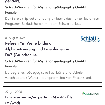
genders)
SchlaU-Werkstatt für Migrationspädagogik gGmbH
Remote
Der Bereich Sprachenbildung umfasst aktuell unser laufendes
Programm SchlaU:Starten mit dem Schwerpunkt
"Alphabetisierung in DaZ für die Grundschule" sowie
zukünftig weitere auf Unterrichtsmaterial bezogene Projekte
5. August 2026
mit den Schwerpunkten sprachensensibles und
Referent*in Weiterbildung
rassismuskritisches Deutschlernen von der Grundschule bis in
Alphabetisierung und Lesenlernen in
die Berufliche Bildung. Der Bereich Sprachenbildung
entwickelt in seinen Projekten dazu zielgruppengerechte und
DaZ (Grundschule)
innovative Unterrichtsmaterialien und begleitet pädagogische
SchlaU-Werkstatt für Migrationspädagogik gGmbH
Fachkräfte mit daran angeschlossenen
Remote
Weiterbildungsangeboten online wie offline.
Du begleitest pädagogische Fachkräfte und Schulen in
verschiedenen Weiterbildungsformaten von Präsenz und
Online-Workshops bis hin zu pädogischen Tagen und erstellst
Online-Selbstlernkurse für unsere Plattform schlau-lernen.org.
29. Juli 2026
Die inhaltlichen Schwerpunkte liegen dabei auf den
Finanzexpertin/-experte in Non-Profits
Bereichen Lesen lernen, Mehrsprachigkeitsbewusstsein und
(m/w/d)
Alphabetisierung in der Grundschule.