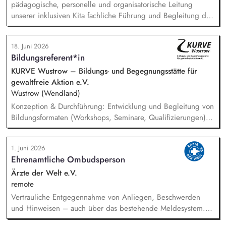
pädagogische, personelle und organisatorische Leitung
unserer inklusiven Kita fachliche Führung und Begleitung des
Teams sowie Sicherstellung eines verlässlichen und
wertschätzenden Miteinanders aktive Weiterentwicklung der
18. Juni 2026
pädagogischen Arbeit auf Grundlage von Inklusion,
Bildungsreferent*in
Montessori sowie Natur- und Medienbildung enge
Zusammenarbeit mit Eltern, internen Fachbereichen und
KURVE Wustrow – Bildungs- und Begegnungsstätte für
externen Partnern Steuerung und Sicherung zentraler Abläufe
gewaltfreie Aktion e.V.
im Kita-Alltag sowie verantwortliche Mitwirkung an
Wustrow (Wendland)
Personalplanung, Konzeptionsarbeit und Qualitätsentwicklung
Konzeption & Durchführung: Entwicklung und Begleitung von
Bildungsformaten (Workshops, Seminare, Qualifizierungen) –
von der Idee bis zur Auswertung. Netzwerk & Kooperation:
Zusammenarbeit mit Trainer*innen, Partnern im In- und
1. Juni 2026
Ausland, Mitarbeit in Fachgremien und Akquise von
Ehrenamtliche Ombudsperson
Fördermitteln. Qualitätsmanagement: Sicherstellung hoher
Standards in unserer Bildungsarbeit – inkl. Reflexion über
Ärzte der Welt e.V.
Machtverhältnisse und Diskriminierung in der eigenen
remote
Organisation. Öffentlichkeitsarbeit: Weiterentwicklung der
Vertrauliche Entgegennahme von Anliegen, Beschwerden
Außenkommunikation und Ansprache neuer Zielgruppen.
und Hinweisen – auch über das bestehende Meldesystem.
Vermittlung bei Konflikten und Unterstützung bei