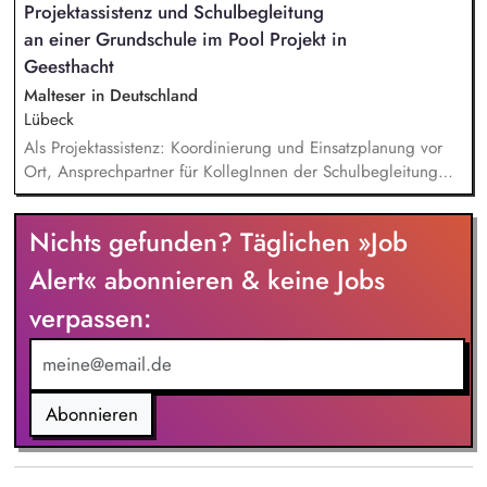
Projektassistenz und Schulbegleitung
stehst den Kindern und Jugendlichen bei den alltäglich
an einer Grundschule im Pool Projekt in
anfallenden Aufgaben zur Seite und hilfst ihnen wieder einen
gefestigten und strukturierten Alltag zu finden.
Geesthacht
Malteser in Deutschland
Lübeck
Als Projektassistenz: Koordinierung und Einsatzplanung vor
Ort, Ansprechpartner für KollegInnen der Schulbegleitung
und den PädagogInnen, Schnittstelle zwischen Schule und
Dienststelle. Als Schulbegleitung: Persönliche und
Nichts gefunden? Täglichen »Job
individuelle, bedarfsgerechte Begleitung der Kinder während
der Teilnahme am Unterricht und während der Pausenzeiten,
Alert« abonnieren & keine Jobs
enge Zusammenarbeit mit dem PädagogInnen-Team der
verpassen:
Schule und dem Team der Schulbegleitung.
Abonnieren