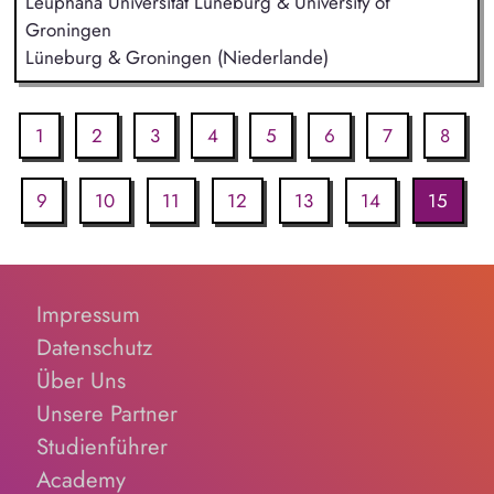
Leuphana Universität Lüneburg & University of
Groningen
Lüneburg & Groningen (Niederlande)
1
2
3
4
5
6
7
8
9
10
11
12
13
14
15
Impressum
Datenschutz
Über Uns
Unsere Partner
Studienführer
Academy