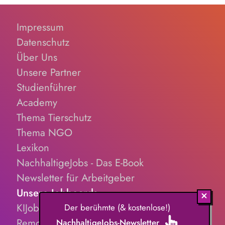
Impressum
Datenschutz
Über Uns
Unsere Partner
Studienführer
Academy
Thema Tierschutz
Thema NGO
Lexikon
NachhaltigeJobs - Das E-Book
Newsletter für Arbeitgeber
Unsere Jobboards
KIJobs.de
Der berühmte (& kostenlose!)
RemoteJobs.de
NachhaltigeJobs-Newsletter