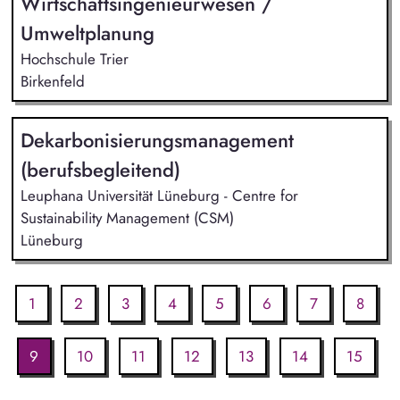
Wirtschaftsingenieurwesen /
Umweltplanung
Hochschule Trier
Birkenfeld
Dekarbonisierungsmanagement
(berufsbegleitend)
Leuphana Universität Lüneburg - Centre for
Sustainability Management (CSM)
Lüneburg
1
2
3
4
5
6
7
8
9
10
11
12
13
14
15