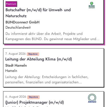
Premium
Botschafter (m/w/d) für Umwelt- und
Naturschutz
BUNDconnect GmbH
Deutschlandweit
Du informierst aktiv über die Arbeit, Projekte und
Kampagnen des BUND. Du gewinnst neue Mitglieder und
stärkst damit langfristig den Umwelt- und Naturschutz. Du
beantwortest Fragen zu Umwelt-, Arten- und Klimaschutz nach
7. August 2026
bestem Wissen und Gewissen. Du unterstützt Kampagnen
Stepstone
Leitung der Abteilung Klima (m/w/d)
und Aktionen, beispielsweise durch das Sammeln von
Unterschriften für Petitionen.
Stadt Hameln
Hameln
Leitung der Abteilung: Entscheidungen in fachlichen,
personellen, finanziellen und organisatorischen
Angelegenheiten, Koordination der Arbeit und des
Ressourceneinsatzes sowie der Arbeitsverfahren und -mittel,
6. August 2026
konzeptioneller Aufbau der neuen Abteilung, Etablierung
Stepstone
(Junior) Projektmanager (m/w/d)
und Positionierung des Themas Klima innerhalb der