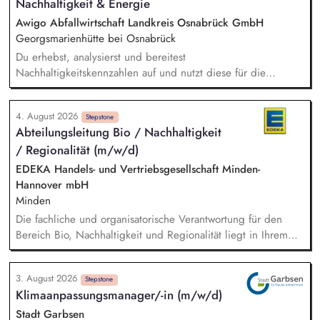
Nachhaltigkeit & Energie
Verwaltungsorganisation, fachbereichsübergreifende
Steuerung und Koordination der Themen Klimaschutz,
Awigo Abfallwirtschaft Landkreis Osnabrück GmbH
Klimaanpassung, kommunale Wärmeplanung und
Georgsmarienhütte bei Osnabrück
Energiemanagement.
Du erhebst, analysierst und bereitest
Nachhaltigkeitskennzahlen auf und nutzt diese für die
Erstellung sowie kontinuierliche Weiterentwicklung unseres
Nachhaltigkeitsberichts nach anerkannten Berichtsstandards
4. August 2026
(z. B. VSME). Bei der Berechnung und Weiterentwicklung
Stepstone
Abteilungsleitung Bio / Nachhaltigkeit
unseres Corporate Carbon Footprints (CCF) unterstützt du
/ Regionalität (m/w/d)
und leitest gemeinsam mit dem Team Maßnahmen zur
Emissionsreduzierung ab. Du entwickelst ökologische
EDEKA Handels- und Vertriebsgesellschaft Minden-
Nachhaltigkeitskennzahlen, Klimaziele und Maßnahmen mit
Hannover mbH
und unterstützt deren Umsetzung sowie Erfolgskontrolle.
Minden
Darüber hinaus unterstützt du das Projektmanagement bei
Die fachliche und organisatorische Verantwortung für den
unseren Projekten im Bereich Windenergie, Photovoltaik,
Bereich Bio, Nachhaltigkeit und Regionalität liegt in Ihrem
Batteriespeicher und weiteren Zukunftsthemen der
Aufgabenbereich. Neue Ideen bringen Sie aktiv ein,
Energiewirtschaft.
gestalten Veränderungen kreativ mit und treiben die
3. August 2026
strategische Weiterentwicklung des Bereichs mit analytischem
Stepstone
Klimaanpassungsmanager/-in (m/w/d)
Denken voran. Sortiments- und Nachhaltigkeitsstrategien
entwickeln Sie weiter und setzen Impulse für ein
Stadt Garbsen