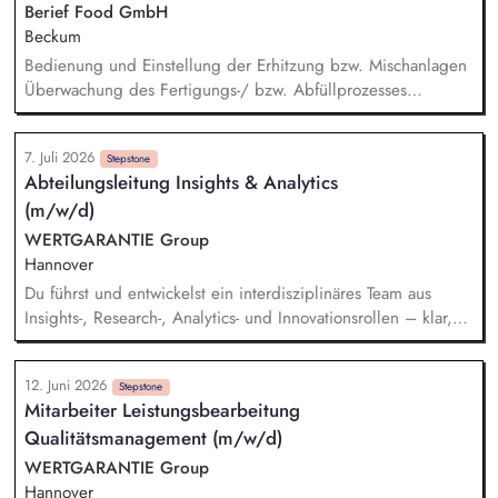
unterstützt bei Betriebsprüfungen und arbeitest mit internen
Berief Food GmbH
sowie externen Ansprechpartnern zusammen. Du wirkst bei
Beckum
der Kontierung und Buchung steuerlicher Geschäftsvorfälle
Bedienung und Einstellung der Erhitzung bzw. Mischanlagen
mit.
Überwachung des Fertigungs-/ bzw. Abfüllprozesses
Überwachung der Fermentationsparameter Wiederauffüllung
der Anlagen mit den notwendigen Rohstoffen Dokumentation
7. Juli 2026
und Protokollierung der Arbeitsschritte CIP Kontrolle Ziehen
Stepstone
Abteilungsleitung Insights & Analytics
von Proben zur weiteren Bearbeitung
(m/w/d)
WERTGARANTIE Group
Hannover
Du führst und entwickelst ein interdisziplinäres Team aus
Insights-, Research-, Analytics- und Innovationsrollen – klar,
wertschätzend und ergebnisorientiert. Du richtest alle
Insights-, Analytics- und Research-Aktivitäten konsequent an
12. Juni 2026
der CX- und ROCX-Strategie des Unternehmens aus und
Stepstone
Mitarbeiter Leistungsbearbeitung
sorgst für deren wirksame Umsetzung im Tagesgeschäft. Du
Qualitätsmanagement (m/w/d)
stellst sicher, dass Marktforschungs- und Research-Ergebnisse
(z. B. Kunden-, Journey-, Markt- und Wettbewerbsstudien) in
WERTGARANTIE Group
operative Entscheidungen, Kommunikation und CX-
Hannover