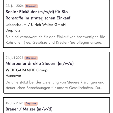
deren Erreichung sicher. Du führst regelmäßige
22. Juli 2026
Teammeetings sowie Feedback- und Mitarbeitergespräche
Stepstone
Senior Einkäufer (m/w/d) für Bio-
und förderst die individuelle Weiterentwicklung deiner
Rohstoffe im strategischen Einkauf
Mitarbeitenden. Du analysierst und optimierst die
Arbeitsabläufe im Kundenservice und entwickelst Prozesse
Lebensbaum / Ulrich Walter GmbH
kontinuierlich weiter. In herausfordernden Situationen führst
Diepholz
du professionell Eskalations- und Deeskalationsgespräche und
Sie sind verantwortlich für den Einkauf von hochwertigen Bio-
findest nachhaltige Lösungen.
Rohstoffen (Tee, Gewürze und Kräuter) Sie pflegen unsere
Lieferantenbeziehungen und entwickeln diese strategisch
weiter Sie analysieren den Markt und bauen neue nachhaltige
21. Juli 2026
Beschaffungsquellen im Ursprung auf Die Umsetzung von
Stepstone
Mitarbeiter direkte Steuern (m/w/d)
Verbesserungspotenzialen und Innovationen entlang der
Lieferkette gehört zu Ihren Aufgaben Sie arbeiten eng mit
WERTGARANTIE Group
den Abteilungen Produktentwicklung, Qualitätswesen,
Hannover
Marketing und Vertrieb zusammen
Du unterstützt bei der Erstellung von Steuererklärungen und
steuerlichen Berechnungen für unsere Gesellschaften. Du
wirkst bei der Erstellung von Steuerbilanzen und E-Bilanzen
mit und sorgst für die Einhaltung aktueller steuerlicher
15. Juli 2026
Vorgaben. Du prüfst Steuerbescheide und analysierst
Stepstone
Brauer / Mälzer (m/w/d)
steuerliche Sachverhalte auf mögliche Abweichungen. Du