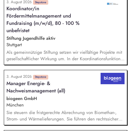
3. August 2026
Unterstützung in der Projektadministration und -abrechnung,
Stepstone
Koordinator/in
Administrative Beratung von Kooperationspartner*innen,
Fördermittelmanagement und
Pflege von Personalstammdaten, Unterstützung der
Geschäftsführung, Einführung und Nutzung von digitalen
Fundraising (m/w/d), 80 - 100 %
Anwendungen, Einhaltung und Überprüfung der DSGVO.
unbefristet
Stiftung Jugendhilfe aktiv
Stuttgart
Als gemeinnützige Stiftung setzen wir vielfältige Projekte mit
gesellschaftlicher Wirkung um. In der Koordinationsfunktion
stellst du die Beschaffung von Drittmitteln sicher, sorgst für
die zweckgerechte Verwendung und ermöglichst, dass
3. August 2026
Spenden und Fördermittel wirkungsvoll eingesetzt werden. -
Stepstone
Manager Energie- &
Marktsondierung bestehender und geeigneter neuer
Nachweismanagement (all)
Fördermittel - Begleitung unserer Pädagogik bei
Förderanträgen - Sicherstellen von Mittelbeantragung,
biogeen GmbH
Mittelabruf und -verwendung inkl. Dokumentation -
München
Koordination, Verwaltung, zweckgerechte Zuordnung sowie
Sie steuern die fristgerechte Abrechnung von Biomethan-,
Nachweisführung von Spendengeldern - Buchhalterische
Strom- und Wärmelieferungen. Sie führen den rechtssicheren
Unterstützung u.a. bei Führung und Kontrolle von
Nachweis für nachhaltig erzeugtes Biomethan über Systeme
Gruppengeldkonten