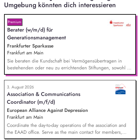
Umgebung könnten dich interessieren
Premium
Berater (w/m/d) für
Generationsmanagement
Frankfurter Sparkasse
Frankfurt am Main
Sie beraten die Kundschaft bei Vermögensübertragen in
bestehenden oder neu zu errichtenden Stiftungen, sowohl zu
Lebzeiten als auch im Rahmen der Nachlassplanung. Sie
übernehmen eigenverantwortlich alle relevanten Aufgaben
3. August 2026
bei der Testamentsvollstreckung und Nachlassverwaltung. Sie
Association & Communications
wirken aktiv an Werbemaßnahmen im Stiftungs- und
Coordinator (m/f/d)
Nachlassmanagement mit, auch in kreativer Hinsicht.
European Alliance Against Depression
Frankfurt am Main
Coordinate the day-to-day operations of the association and
the EAAD office. Serve as the main contact for members,
partners and general enquiries. Support the Board of