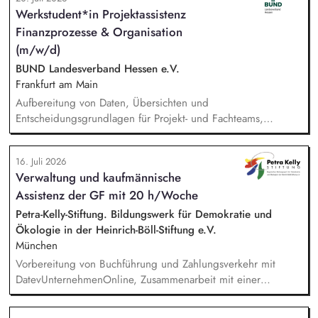
Angebotserstellung bis zur eigenverantwortlichen Umsetzung.
Werkstudent*in Projektassistenz
Auf Basis der jeweiligen Herausforderungen entwickelst du
Finanzprozesse & Organisation
passgenaue Beratungsprozesse und berätst Organisationen zu
zentralen Fragen ihrer finanziellen Steuerung und
(m/w/d)
strategischen Weiterentwicklung.
BUND Landesverband Hessen e.V.
Frankfurt am Main
Aufbereitung von Daten, Übersichten und
Entscheidungsgrundlagen für Projekt- und Fachteams,
Mitarbeit an organisatorischen Konzepten, Abläufen und
Arbeitsdokumenten, Unterstützung im Projektmanagement (z.
16. Juli 2026
B. Protokolle, Aufgabenverfolgung, Terminvorbereitung),
Verwaltung und kaufmännische
Recherchen zu organisatorischen und finanzbezogenen
Assistenz der GF mit 20 h/Woche
Fragestellungen, Pflege und Strukturierung von Projekt- und
Organisationsdokumentationen, allgemeine unterstützende
Petra-Kelly-Stiftung. Bildungswerk für Demokratie und
Tätigkeiten im Bereich Finanzverwaltung und Organisation.
Ökologie in der Heinrich-Böll-Stiftung e.V.
München
Vorbereitung von Buchführung und Zahlungsverkehr mit
DatevUnternehmenOnline, Zusammenarbeit mit einer
Steuerkanzlei, Zuarbeit Wirtschaftsprüfung bei der Erstellung
des Verwendungsnachweises und des Jahresabschlusses,