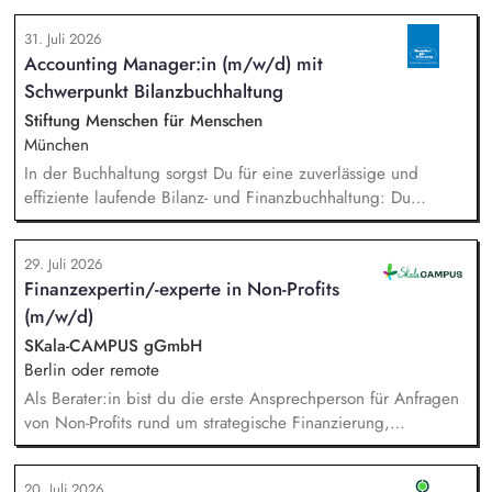
Directors by organising meetings, preparing documents and
31. Juli 2026
following up on decisions. Coordinate the association's
Accounting Manager:in (m/w/d) mit
website, newsletters and social media. Support awareness
Schwerpunkt Bilanzbuchhaltung
campaigns and communication activities. Coordinate and
develop EAAD's fundraising activities.
Stiftung Menschen für Menschen
München
In der Buchhaltung sorgst Du für eine zuverlässige und
effiziente laufende Bilanz- und Finanzbuchhaltung: Du
bearbeitest Bankgeschäfte, Kreditoren und Debitoren,
wickelst den Zahlungsverkehr ab und unterstützt bei Lohn-
29. Juli 2026
und Gehaltsabrechnung sowie im Steuer- und Meldewesen.
Finanzexpertin/-experte in Non-Profits
Zudem übernimmst Du eigenständig Abschlussarbeiten sowie
(m/w/d)
Kosten- und Leistungsrechnung und bringst Dich in
bereichsübergreifende Themen ein.
SKala-CAMPUS gGmbH
Berlin oder remote
Als Berater:in bist du die erste Ansprechperson für Anfragen
von Non-Profits rund um strategische Finanzierung,
Finanzmanagement und Fundraising. Dabei entwickelst du
den gesamten Prozess von der Anfrage über
20. Juli 2026