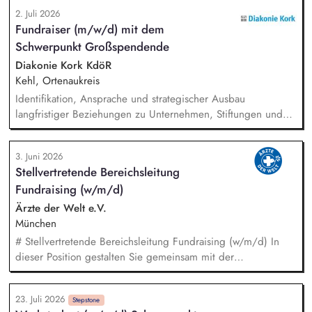
wie Nabisy, SURE sowie das dena-Biomethanregister. Sie
2. Juli 2026
übernehmen das operative Nominierungsmanagement an den
Fundraiser (m/w/d) mit dem
Schnittstellen des Energiemarktes. Sie analysieren komplexe
Schwerpunkt Großspendende
Datensätze, erstellen aussagekräftige energiewirtschaftliche
Reports und sichern eine hohe Datenqualität für interne
Diakonie Kork KdöR
Schnittstellen und Managemententscheidungen.
Kehl, Ortenaukreis
Identifikation, Ansprache und strategischer Ausbau
langfristiger Beziehungen zu Unternehmen, Stiftungen und
vermögenden Privatpersonen. Entwicklung und Umsetzung
individueller Förderstrategien (Major Donor Journeys).
3. Juni 2026
Planung, Organisation und Durchführung von exklusiven
Stellvertretende Bereichsleitung
Fundraising-Veranstaltungen. Strategische Beratung und
Fundraising (w/m/d)
Begleitung der Geschäftsleitung sowie der Gremien bei
hochrangigen Spenderterminen und der direkten Ansprache.
Ärzte der Welt e.V.
München
# Stellvertretende Bereichsleitung Fundraising (w/m/d) In
dieser Position gestalten Sie gemeinsam mit der
Bereichsleitung die strategische Weiterentwicklung des
Fundraisings und übernehmen Führungs- sowie
23. Juli 2026
Steuerungsaufgaben in einem dynamischen Umfeld. Ein
Stepstone