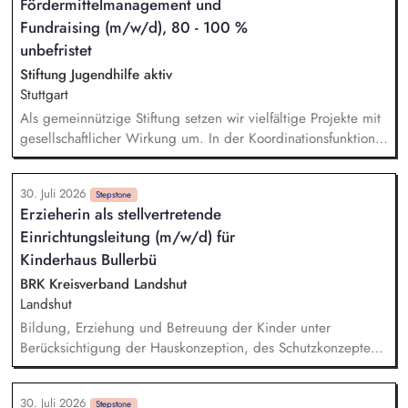
Fördermittelmanagement und
entfalten. Sie vermitteln mit Begeisterung praktische und
theoretische Inhalte rund um die Nahrungszubereitung – von
Fundraising (m/w/d), 80 - 100 %
Hygiene bis Menüplanung, von Schneidetechniken bis zur
unbefristet
sensorischen Schulung. Sie fördern gezielt individuelle
Stiftung Jugendhilfe aktiv
Fähigkeiten und stärken Selbstvertrauen, Ausdauer und
Stuttgart
Freude am Tun.
Als gemeinnützige Stiftung setzen wir vielfältige Projekte mit
gesellschaftlicher Wirkung um. In der Koordinationsfunktion
stellst du die Beschaffung von Drittmitteln sicher, sorgst für
die zweckgerechte Verwendung und ermöglichst, dass
30. Juli 2026
Spenden und Fördermittel wirkungsvoll eingesetzt werden. -
Stepstone
Erzieherin als stellvertretende
Marktsondierung bestehender und geeigneter neuer
Einrichtungsleitung (m/w/d) für
Fördermittel - Begleitung unserer Pädagogik bei
Förderanträgen - Sicherstellen von Mittelbeantragung,
Kinderhaus Bullerbü
Mittelabruf und -verwendung inkl. Dokumentation -
BRK Kreisverband Landshut
Koordination, Verwaltung, zweckgerechte Zuordnung sowie
Landshut
Nachweisführung von Spendengeldern - Buchhalterische
Bildung, Erziehung und Betreuung der Kinder unter
Unterstützung u.a. bei Führung und Kontrolle von
Berücksichtigung der Hauskonzeption, des Schutzkonzeptes,
Gruppengeldkonten
des BayKiBiG und des BEP Sicherstellung der pädagogischen
Arbeit in Zusammenarbeit mit der Leitung Entlastung der
30. Juli 2026
Stepstone