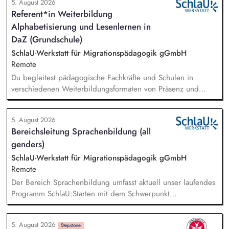
5. August 2026
Referent*in Weiterbildung
Alphabetisierung und Lesenlernen in
DaZ (Grundschule)
SchlaU-Werkstatt für Migrationspädagogik gGmbH
Remote
Du begleitest pädagogische Fachkräfte und Schulen in
verschiedenen Weiterbildungsformaten von Präsenz und
Online-Workshops bis hin zu pädogischen Tagen und erstellst
Online-Selbstlernkurse für unsere Plattform schlau-lernen.org.
5. August 2026
Die inhaltlichen Schwerpunkte liegen dabei auf den
Bereichsleitung Sprachenbildung (all
Bereichen Lesen lernen, Mehrsprachigkeitsbewusstsein und
genders)
Alphabetisierung in der Grundschule.
SchlaU-Werkstatt für Migrationspädagogik gGmbH
Remote
Der Bereich Sprachenbildung umfasst aktuell unser laufendes
Programm SchlaU:Starten mit dem Schwerpunkt
"Alphabetisierung in DaZ für die Grundschule" sowie
zukünftig weitere auf Unterrichtsmaterial bezogene Projekte
5. August 2026
mit den Schwerpunkten sprachensensibles und
Stepstone