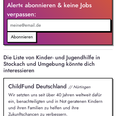
Vermeidung von Kindeswohlgefährdungen, auch im Rahmen
Alert« abonnieren & keine Jobs
von Hilfen zur Erziehung und ggf. in Zusammenarbeit mit
verpassen:
dem Familiengericht, Einleitung von Maßnahmen zur
Gefahrenabwehr (u. a. Inobhutnahmen), Mitwirkung in
Verfahren vor dem Familiengericht, Netzwerkarbeit
Abonnieren
Die Liste von Kinder- und Jugendhilfe in
Stockach und Umgebung könnte dich
interessieren
ChildFund Deutschland
// Nürtingen
Wir setzten uns seit über 40 Jahren weltweit dafür
ein, benachteiligten und in Not geratenen Kindern
und ihren Familien zu helfen und ihre
Zukunftschancen zu verbessern.