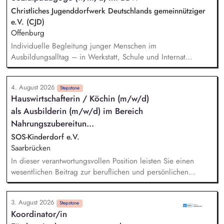
Christliches Jugenddorfwerk Deutschlands gemeinnütziger
e.V. (CJD)
Offenburg
Individuelle Begleitung junger Menschen im
Ausbildungsalltag – in Werkstatt, Schule und Internat
Gruppenangebote gestalten, die soziale Kompetenzen und
Gemeinschaft fördern Durchführung von sozialpädagogischer
4. August 2026
Gruppenarbeit Vermittlung von lebenspraktischen
Stepstone
Hauswirtschafterin / Köchin (m/w/d)
Kompetenzen Mitwirkung an der Rehaplanung im
als Ausbilderin (m/w/d) im Bereich
interdisziplinären Team Lebenspraktische Unterstützung in
Alltagsfragen – mit dem Ziel, Selbstständigkeit zu stärken
Nahrungszubereitun...
Krisenintervention und Unterstützung in schwierigen
SOS-Kinderdorf e.V.
Lebenslagen Begleitung zu Terminen (z. B. Ämter, Arzt,
Saarbrücken
Beratung)
In dieser verantwortungsvollen Position leisten Sie einen
wesentlichen Beitrag zur beruflichen und persönlichen
Entwicklung junger Menschen mit besonderem Förderbedarf.
Sie kombinieren Ihre kulinarischen Fähigkeiten mit
3. August 2026
pädagogischem Gespür und tragen dazu bei, Perspektiven
Stepstone
Koordinator/in
zu schaffen, Selbstvertrauen zu stärken und Fähigkeiten zu