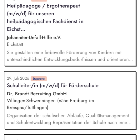
Leitung durch die verantwortungsvolle Übernahme der ihr
Heilpädagoge / Ergotherapeut
übertragenen Aufgabengebiete Vertretung der Leitung
(m/w/d) für unseren
während ihrer Abwesenheit in allen Aufgabenbereichen
Mitarbeiterführung und Entwicklung Regelung von
heilpädagogischen Fachdienst in
Personalangelegenheiten, inkl. Personaleinsatz, Teambildung
Eichst...
und Einarbeitung neuer Mitarbeiter Elternarbeit und
Johanniter-Unfall-Hilfe e.V.
Zusammenarbeit mit dem Elternbeirat
Eichstätt
Sie gestalten eine liebevolle Förderung von Kindern mit
unterschiedlichen Entwicklungsbedürfnissen und orientieren
sich dabei an ihren individuellen Stärken und Ressourcen.
Sie begleiten die Kinder beim Übergang vom Kindergarten
29. Juli 2026
in die Schule und unterstützen sie dabei, mehr
Stepstone
Schulleiter/in (m/w/d) für Förderschule
Selbstständigkeit und Vertrauen in die eigenen Fähigkeiten
zu entwickeln. Sie erstellen individuelle Förderpläne und
Dr. Brandt Recruiting GmbH
dokumentieren die Entwicklungsfortschritte der Kinder
Villingen-Schwenningen (nähe Freiburg im
fachlich und ressourcenorientiert. Sie arbeiten vertrauensvoll
Breisgau/Tuttlingen)
mit Eltern, Schulen und weiteren Fachkräften zusammen und
Organisation der schulischen Abläufe, Qualitätsmanagement
gestalten gemeinsam bestmögliche
und Schulentwicklung Repräsentation der Schule nach innen
Entwicklungsbedingungen für die Kinder.
und außen Teilnahme an (dienstlichen) Veranstaltungen (z.B.
Konferenzen, Tag der offenen Tür, Empfänge) Gerne