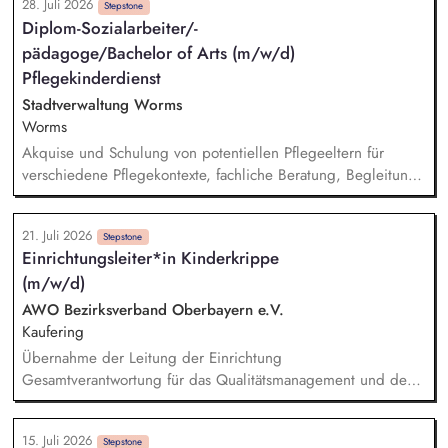
28. Juli 2026
Durchführung von Unterricht, der Stundenumfang kann
Stepstone
Diplom-Sozialarbeiter/-
individuell abgesprochen werden
pädagoge/Bachelor of Arts (m/w/d)
Pflegekinderdienst
Stadtverwaltung Worms
Worms
Akquise und Schulung von potentiellen Pflegeeltern für
verschiedene Pflegekontexte, fachliche Beratung, Begleitung
und Unterstützung von Herkunfts- und Pflegefamilien,
Vermittlung und Begleitung von Kindern in geeignete
21. Juli 2026
Pflegefamilien unter Einbezug des individuellen Hilfebedarfs,
Stepstone
Einrichtungsleiter*in Kinderkrippe
Sicherstellung des Kindeswohls in Pflegefamilien gem. § 8a
(m/w/d)
SGB VIII, Einleitung und Durchführung von
Schutzmaßnahmen von Kindern und Jugendlichen,
AWO Bezirksverband Oberbayern e.V.
Durchführung von Inobhutnahmen zur Abwendung einer
Kaufering
Kindeswohlgefährdung.
Übernahme der Leitung der Einrichtung
Gesamtverantwortung für das Qualitätsmanagement und den
wirtschaftlichen Erfolg der Einrichtung Leitung von
Teamsitzungen sowie Teilnahme und (Mit-)Gestaltung von
15. Juli 2026
Elternabenden Erarbeitung von Konzepten gemeinsam mit
Stepstone