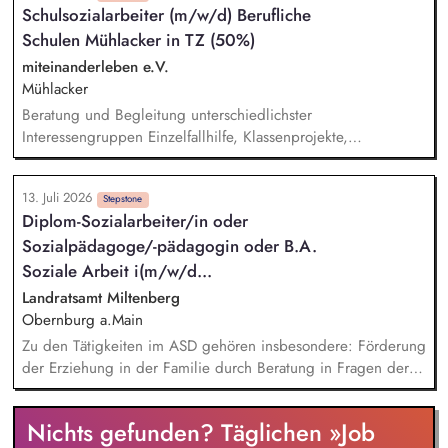
Schulsozialarbeiter (m/w/d) Berufliche
Ihrem Team Weiterentwicklung der Einrichtung im Rahmen
Schulen Mühlacker in TZ (50%)
unseres pädagogischen Schwerpunkts Orientierung am
Leitbild und den Grundsätzen der AWO
miteinanderleben e.V.
Mühlacker
Beratung und Begleitung unterschiedlichster
Interessengruppen Einzelfallhilfe, Klassenprojekte,
Präventionsarbeit und Sozialtrainings für Gruppen
Vertrauensvolle Zusammenarbeit mit Schulleitung,
13. Juli 2026
Lehrkräften, Eltern und externen Kooperationspartnern
Stepstone
Diplom-Sozialarbeiter/in oder
Förderung und Vernetzung von Schule und Sozialraum
Sozialpädagoge/-pädagogin oder B.A.
Schulsozialarbeit und Öffnung der Schule für das
Gemeinwesen Stärkung der Persönlichkeit der Schüler*innen
Soziale Arbeit i(m/w/d...
Orientierungshilfen bei verschiedenen Lebensfragen (z.B.
Landratsamt Miltenberg
Jugendhilfe, Übergang Schule-Beruf, Wohnen, Familie etc.)
Obernburg a.Main
Förderung der sozialen Kompetenz und Eigenverantwortung
Zu den Tätigkeiten im ASD gehören insbesondere: Förderung
von Schülern und Schülerinnen durch gezielte Projekte und
der Erziehung in der Familie durch Beratung in Fragen der
Angebote
Erziehung und Entwicklung junger Menschen, Beratung,
Vermittlung und fachliche Begleitung von Hilfen zur
Nichts gefunden? Täglichen »Job
Erziehung, Steuerung und Hilfeplanung, Entscheidungen zur