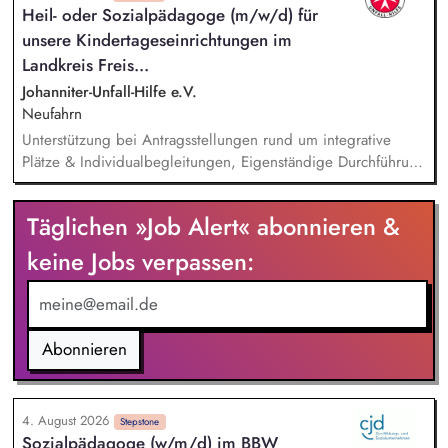
Heil- oder Sozialpädagoge (m/w/d) für
rassismuskritisches Deutschlernen von der Grundschule bis in
unsere Kindertageseinrichtungen im
die Berufliche Bildung. Der Bereich Sprachenbildung
entwickelt in seinen Projekten dazu zielgruppengerechte und
Landkreis Freis...
innovative Unterrichtsmaterialien und begleitet pädagogische
Johanniter-Unfall-Hilfe e.V.
Fachkräfte mit daran angeschlossenen
Neufahrn
Weiterbildungsangeboten online wie offline.
Unterstützung bei Antragsstellungen rund um integrative
Plätze & Individualbegleitungen, Eigenständige Durchführung
von Fachdienststunden zur gezielten Förderung einzelner
Kinder, Mitarbeit beim Aufbau eines mobilen Fachdienstes,
Täglichen »Job Alert« abonnieren &
Fachliche Beratung und Unterstützung unserer
Kindertageseinrichtungen in allen Fragen der Integration und
keine Jobs verpassen:
Inklusion, Arbeit im 2er-Team: Sie werden von einer
erfahrenen Kollegin umfassend eingearbeitet, Einsatz in
Freising, Neufahrn, Allershausen, Dietersheim und Eching
Abonnieren
4. August 2026
Stepstone
Sozialpädagoge (w/m/d) im BBW