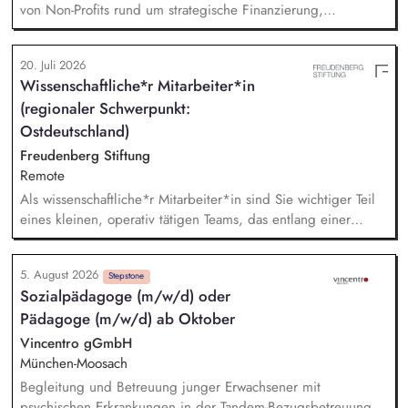
von Non-Profits rund um strategische Finanzierung,
Finanzmanagement und Fundraising. Dabei entwickelst du
den gesamten Prozess von der Anfrage über
20. Juli 2026
Angebotserstellung bis zur eigenverantwortlichen Umsetzung.
Wissenschaftliche*r Mitarbeiter*in
Auf Basis der jeweiligen Herausforderungen entwickelst du
(regionaler Schwerpunkt:
passgenaue Beratungsprozesse und berätst Organisationen zu
zentralen Fragen ihrer finanziellen Steuerung und
Ostdeutschland)
strategischen Weiterentwicklung.
Freudenberg Stiftung
Remote
Als wissenschaftliche*r Mitarbeiter*in sind Sie wichtiger Teil
eines kleinen, operativ tätigen Teams, das entlang einer
klaren Programmatik langfristig soziale Innovation
implementiert. Sie unterstützen die Geschäftsführung bei der
5. August 2026
Umsetzung der Stiftungsprogrammatik und entwickeln dabei
Stepstone
Sozialpädagoge (m/w/d) oder
die Internationalisierungsstrategie der Stiftung weiter. Sie
Pädagoge (m/w/d) ab Oktober
übersetzen wissenschaftliche Erkenntnisse in
alltagsangebundene Handlungsansätze entlang unserer
Vincentro gGmbH
Stiftungsprogrammatik.
München-Moosach
Begleitung und Betreuung junger Erwachsener mit
psychischen Erkrankungen in der Tandem-Bezugsbetreuung •