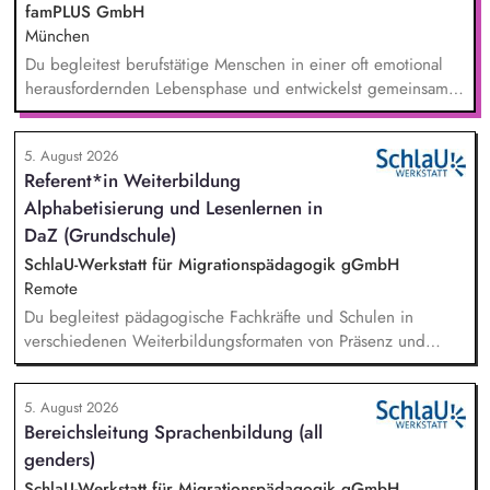
famPLUS GmbH
München
Du begleitest berufstätige Menschen in einer oft emotional
herausfordernden Lebensphase und entwickelst gemeinsam
mit ihnen individuelle Lösungen. Zu deinen Aufgaben
gehören: Individuelle Beratung von pflegenden und
5. August 2026
sorgenden Angehörigen, Case Management und Entwicklung
Referent*in Weiterbildung
passgenauer Unterstützungslösungen, Vermittlung von Pflege-
Alphabetisierung und Lesenlernen in
und Unterstützungsangeboten, Planung und Durchführung
von Projekten, enge Zusammenarbeit mit
DaZ (Grundschule)
Personalabteilungen namhafter Unternehmen.
SchlaU-Werkstatt für Migrationspädagogik gGmbH
Remote
Du begleitest pädagogische Fachkräfte und Schulen in
verschiedenen Weiterbildungsformaten von Präsenz und
Online-Workshops bis hin zu pädogischen Tagen und erstellst
Online-Selbstlernkurse für unsere Plattform schlau-lernen.org.
5. August 2026
Die inhaltlichen Schwerpunkte liegen dabei auf den
Bereichsleitung Sprachenbildung (all
Bereichen Lesen lernen, Mehrsprachigkeitsbewusstsein und
genders)
Alphabetisierung in der Grundschule.
SchlaU-Werkstatt für Migrationspädagogik gGmbH