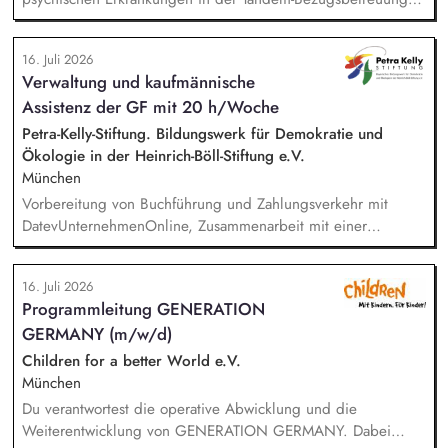
Durchführung von Beratungs-, Krisen- und Elterngesprächen •
Anfertigen von Hilfeprozess- sowie Hilfeplanungs- und
16. Juli 2026
Entwicklungsbögen • Eigenständige Zusammenarbeit mit
Verwaltung und kaufmännische
Jugendämtern, dem Bezirk Oberbayern und weiteren
Assistenz der GF mit 20 h/Woche
Kooperationspartnern • Mitgestaltung des Gruppenalltags •
Dokumentation deiner Arbeit
Petra-Kelly-Stiftung. Bildungswerk für Demokratie und
Ökologie in der Heinrich-Böll-Stiftung e.V.
München
Vorbereitung von Buchführung und Zahlungsverkehr mit
DatevUnternehmenOnline, Zusammenarbeit mit einer
Steuerkanzlei, Zuarbeit Wirtschaftsprüfung bei der Erstellung
des Verwendungsnachweises und des Jahresabschlusses,
16. Juli 2026
Unterstützung in der Projektadministration und -abrechnung,
Programmleitung GENERATION
Administrative Beratung von Kooperationspartner*innen,
GERMANY (m/w/d)
Pflege von Personalstammdaten, Unterstützung der
Geschäftsführung, Einführung und Nutzung von digitalen
Children for a better World e.V.
Anwendungen, Einhaltung und Überprüfung der DSGVO.
München
Du verantwortest die operative Abwicklung und die
Weiterentwicklung von GENERATION GERMANY. Dabei