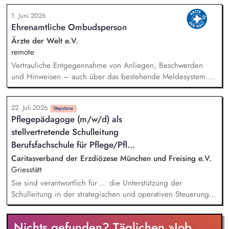
Fundraisings und übernehmen Führungs- sowie
1. Juni 2026
Steuerungsaufgaben in einem dynamischen Umfeld. Ein
Ehrenamtliche Ombudsperson
Schwerpunkt Ihrer Tätigkeit liegt in der Führung und
Weiterentwicklung des Dialogmarketing-Teams: strategische
Ärzte der Welt e.V.
Weiterentwicklung des Dialogmarketings, fachliche Leitung
remote
und Koordination des Teams, Entwicklung und Optimierung
Vertrauliche Entgegennahme von Anliegen, Beschwerden
von Maßnahmen sowie Identifikation neuer
und Hinweisen – auch über das bestehende Meldesystem.
Fundraisingpotenziale.
Vermittlung bei Konflikten und Unterstützung bei
Klärungsprozessen. Konzeption und Durchführung von
22. Juli 2026
Schulungen und Sensibilisierungsformaten. Mitwirkung an der
Stepstone
Pflegepädagoge (m/w/d) als
Weiterentwicklung von Leitlinien, Verhaltenskodizes und dem
stellvertretende Schulleitung
Meldesystem. Förderung einer offenen Feedback- und
Beschwerdekultur innerhalb der Organisation.
Berufsfachschule für Pflege/Pfl...
Caritasverband der Erzdiözese München und Freising e.V.
Griesstätt
Sie sind verantwortlich für … die Unterstützung der
Schulleitung in der strategischen und operativen Steuerung
des Schulbetriebs die Mitwirkung an der pädagogischen
Weiterentwicklung sowie an der Qualitätsentwicklung und
Nichts gefunden? Täglichen »Job
Umsetzung moderner didaktischer Konzepte die fachliche