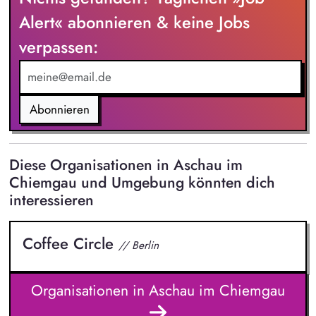
Begleitung und Unterstützung des Lehrkräfte-Teams sowie die
Alert« abonnieren & keine Jobs
Förderung einer professionellen, wertschätzenden
verpassen:
Zusammenarbeit die Übernahme eigener Lehrtätigkeit in
Theorie und Praxis die Pflege und den Ausbau der
Zusammenarbeit mit Praxispartnern und externen Institutionen
Abonnieren
Diese Organisationen in Aschau im
Chiemgau und Umgebung könnten dich
interessieren
Coffee Circle
// Berlin
Organisationen in Aschau im Chiemgau