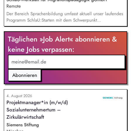
Remote
Der Bereich Sprachenbildung umfasst aktuell unser laufendes
Programm SchlaU:Starten mit dem Schwerpunkt
"Alphabetisierung in DaZ für die Grundschule" sowie
zukünftig weitere auf Unterrichtsmaterial bezogene Projekte
Täglichen »Job Alert« abonnieren &
mit den Schwerpunkten sprachensensibles und
rassismuskritisches Deutschlernen von der Grundschule bis in
keine Jobs verpassen:
die Berufliche Bildung. Der Bereich Sprachenbildung
entwickelt in seinen Projekten dazu zielgruppengerechte und
innovative Unterrichtsmaterialien und begleitet pädagogische
Fachkräfte mit daran angeschlossenen
Abonnieren
Weiterbildungsangeboten online wie offline.
4. August 2026
Projektmanager*in (m/w/d)
Sozialunternehmertum –
Zirkulärwirtschaft
Siemens Stiftung