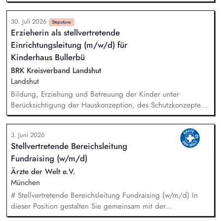
arbeitest Du im Team und auch eng mit unserem Vorstand
zusammen und übernimmst Verantwortung für die Strategie,
30. Juli 2026
die Umsetzung und das Wachstum des Programms. Dazu
Stepstone
Erzieherin als stellvertretende
gehören insbesondere: Inhaltliche, strategische und
Einrichtungsleitung (m/w/d) für
organisatorische Weiterentwicklung des Programms,
Konzeption, Planung und Durchführung unserer
Kinderhaus Bullerbü
Demokratieveranstaltungen, Moderation der Veranstaltungen
BRK Kreisverband Landshut
und Vorbereitung der Panelgäste.
Landshut
Bildung, Erziehung und Betreuung der Kinder unter
Berücksichtigung der Hauskonzeption, des Schutzkonzeptes,
des BayKiBiG und des BEP Sicherstellung der pädagogischen
Arbeit in Zusammenarbeit mit der Leitung Entlastung der
3. Juni 2026
Leitung durch die verantwortungsvolle Übernahme der ihr
Stellvertretende Bereichsleitung
übertragenen Aufgabengebiete Vertretung der Leitung
Fundraising (w/m/d)
während ihrer Abwesenheit in allen Aufgabenbereichen
Mitarbeiterführung und Entwicklung Regelung von
Ärzte der Welt e.V.
Personalangelegenheiten, inkl. Personaleinsatz, Teambildung
München
und Einarbeitung neuer Mitarbeiter Elternarbeit und
# Stellvertretende Bereichsleitung Fundraising (w/m/d) In
Zusammenarbeit mit dem Elternbeirat
dieser Position gestalten Sie gemeinsam mit der
Bereichsleitung die strategische Weiterentwicklung des