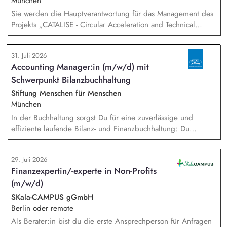
München
Sie werden die Hauptverantwortung für das Management des
Projekts „CATALISE - Circular Acceleration and Technical
Assistance for Local Innovation and Sustainable Enterprises
31. Juli 2026
Accounting Manager:in (m/w/d) mit
Schwerpunkt Bilanzbuchhaltung
Stiftung Menschen für Menschen
München
In der Buchhaltung sorgst Du für eine zuverlässige und
effiziente laufende Bilanz- und Finanzbuchhaltung: Du
bearbeitest Bankgeschäfte, Kreditoren und Debitoren,
wickelst den Zahlungsverkehr ab und unterstützt bei Lohn-
29. Juli 2026
und Gehaltsabrechnung sowie im Steuer- und Meldewesen.
Finanzexpertin/-experte in Non-Profits
Zudem übernimmst Du eigenständig Abschlussarbeiten sowie
(m/w/d)
Kosten- und Leistungsrechnung und bringst Dich in
bereichsübergreifende Themen ein.
SKala-CAMPUS gGmbH
Berlin oder remote
Als Berater:in bist du die erste Ansprechperson für Anfragen