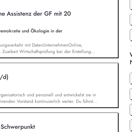
ganisatorischen und finanzbezogenen
ung von Projekt- und
e Assistenz der GF mit 20
ne unterstützende Tätigkeiten im Bereich
 Demokratie und Ökologie in der
lungsverkehr mit DatevUnternehmenOnline,
 Zuarbeit Wirtschaftsprüfung bei der Erstellung
resabschlusses, Unterstützung in der
Administrative Beratung von
Personalstammdaten, Unterstützung der
w/d)
ung von digitalen Anwendungen, Einhaltung und
organisatorisch und personell und entwickelst sie in
enden Vorstand kontinuierlich weiter. Du führst,
schaffst Klarheit über Rollen, Zuständigkeiten und
t und optimierst bestehende Prozesse und
t ein professionelles Informations- und
 Schwerpunkt