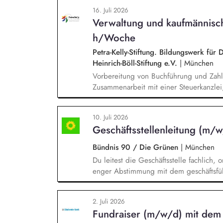
Terminvorbereitung), Recherchen zu or
16. Juli 2026
Fragestellungen, Pflege und Strukturier
Verwaltung und kaufmännisch
Organisationsdokumentationen, allgemei
Finanzverwaltung und Organisation.
h/Woche
Petra-Kelly-Stiftung. Bildungswerk für
Heinrich-Böll-Stiftung e.V.
|
München
Vorbereitung von Buchführung und Zah
Zusammenarbeit mit einer Steuerkanzlei,
des Verwendungsnachweises und des Jah
Projektadministration und -abrechnung, 
10. Juli 2026
Kooperationspartner*innen, Pflege von 
Geschäftsstellenleitung (m/
Geschäftsführung, Einführung und Nutz
Überprüfung der DSGVO.
Bündnis 90 / Die Grünen
|
München
Du leitest die Geschäftsstelle fachlich, 
enger Abstimmung mit dem geschäftsführ
entwickelst und motivierst das Team und 
Erwartungen. Du analysierst, entwickels
2. Juli 2026
Organisationsstrukturen und verantwortes
Fundraiser (m/w/d) mit dem
Wissensmanagement.