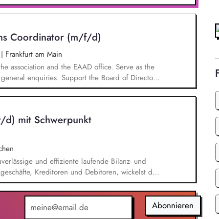
e relevanten Aufgaben bei der
erwaltung. Sie wirken aktiv an Werbemaßnahmen
t, auch in kreativer Hinsicht.
ns Coordinator (m/f/d)
n
|
Frankfurt am Main
the association and the EAAD office. Serve as the
general enquiries. Support the Board of Directors
ments and following up on decisions. Coordinate
and social media. Support awareness campaigns and
 develop EAAD's fundraising activities.
/d) mit Schwerpunkt
chen
verlässige und effiziente laufende Bilanz- und
geschäfte, Kreditoren und Debitoren, wickelst den
 Lohn- und Gehaltsabrechnung sowie im Steuer-
eigenständig Abschlussarbeiten sowie Kosten-
h in bereichsübergreifende Themen ein.
Abonnieren