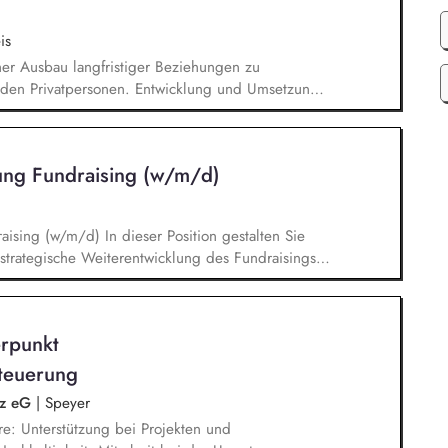
is
cher Ausbau langfristiger Beziehungen zu
den Privatpersonen. Entwicklung und Umsetzung
onor Journeys). Planung, Organisation und
g-Veranstaltungen. Strategische Beratung und
 der Gremien bei hochrangigen Spenderterminen
tung Fundraising (w/m/d)
er Position gestalten Sie
strategische Weiterentwicklung des Fundraisings
rungsaufgaben in einem dynamischen Umfeld. Ein
r Führung und Weiterentwicklung des
terentwicklung des Dialogmarketings, fachliche
rpunkt
Entwicklung und Optimierung von Maßnahmen
tenziale.
teuerung
lz eG
|
Speyer
e: Unterstützung bei Projekten und