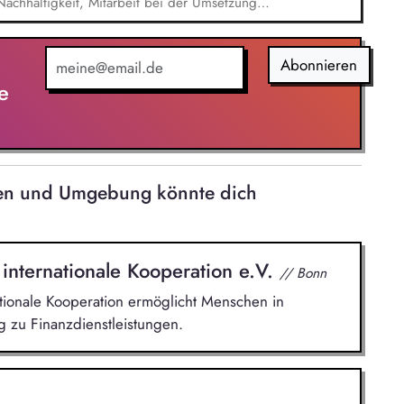
chhaltigkeit, Mitarbeit bei der Umsetzung
ungen, Unterstützung bei der Erstellung des
abilanz, Recherche, Aufbereitung und Analyse
beit bei Aufgaben im ESG-Risikomanagement,
Abonnieren
ngen und Analysen, Unterstützung bei der
e
ungen und Entscheidungsunterlagen
gen und Umgebung könnte dich
 internationale Kooperation e.V.
// Bonn
ationale Kooperation ermöglicht Menschen in
 zu Finanzdienstleistungen.