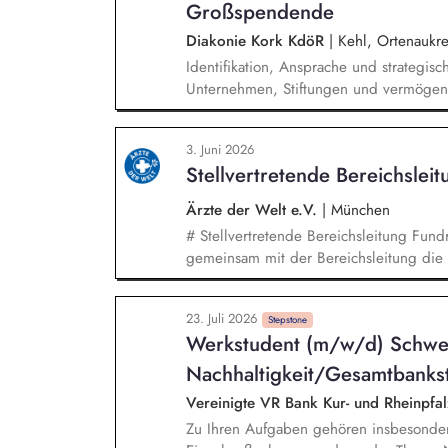
Großspendende
Diakonie Kork KdöR
|
Kehl, Ortenaukre
Identifikation, Ansprache und strategis
Unternehmen, Stiftungen und vermögen
individueller Förderstrategien (Major D
Durchführung von exklusiven Fundraisin
3. Juni 2026
Begleitung der Geschäftsleitung sowie
Stellvertretende Bereichslei
und der direkten Ansprache.
Ärzte der Welt e.V.
|
München
# Stellvertretende Bereichsleitung Fundraising (w/m/d) In dies
gemeinsam mit der Bereichsleitung die 
und übernehmen Führungs- sowie Steue
Schwerpunkt Ihrer Tätigkeit liegt in de
23. Juli 2026
Dialogmarketing-Teams: strategische Wei
Stepstone
Werkstudent (m/w/d) Schwe
Leitung und Koordination des Teams, 
sowie Identifikation neuer Fundraisingpo
Nachhaltigkeit/Gesamtbanks
Vereinigte VR Bank Kur- und Rheinpfa
Zu Ihren Aufgaben gehören insbesonder