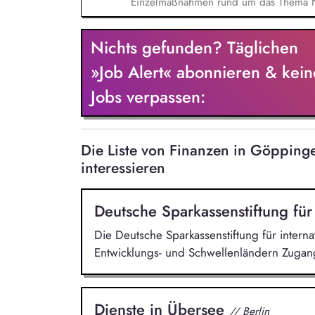
Einzelmaßnahmen rund um das Thema Na
regulatorischer Nachhaltigkeitsanforder
Nachhaltigkeitsberichts sowie der Klim
Nichts gefunden? Täglichen
aktueller Nachhaltigkeitsthemen, Mitar
insbesondere bei fachlichen Ausarbeitu
»Job Alert« abonnieren & kein
Erstellung von Präsentationen, Auswert
Jobs verpassen:
Die Liste von Finanzen in Göppin
interessieren
Deutsche Sparkassenstiftung für
Die Deutsche Sparkassenstiftung für intern
Entwicklungs- und Schwellenländern Zugang
Dienste in Übersee
// Berlin