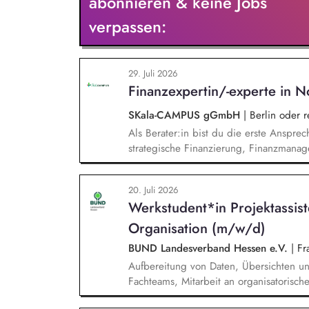
abonnieren & keine Jobs
verpassen:
29. Juli 2026
Finanzexpertin/-experte in N
SKala-CAMPUS gGmbH
|
Berlin oder 
Als Berater:in bist du die erste Anspre
strategische Finanzierung, Finanzmanag
gesamten Prozess von der Anfrage über 
Umsetzung. Auf Basis der jeweiligen H
20. Juli 2026
Beratungsprozesse und berätst Organisat
Werkstudent*in Projektassis
Steuerung und strategischen Weiterentw
Organisation (m/w/d)
BUND Landesverband Hessen e.V.
|
Fra
Aufbereitung von Daten, Übersichten un
Fachteams, Mitarbeit an organisatorisc
Unterstützung im Projektmanagement (z.