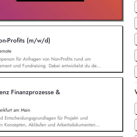
on-Profits (m/w/d)
remote
chperson für Anfragen von Non-Profits rund um
ement und Fundraising. Dabei entwickelst du den
Angebotserstellung bis zur eigenverantwortlichen
erausforderungen entwickelst du passgenaue
ionen zu zentralen Fragen ihrer finanziellen
tenz Finanzprozesse &
icklung.
nkfurt am Main
d Entscheidungsgrundlagen für Projekt- und
hen Konzepten, Abläufen und Arbeitsdokumenten,
 B. Protokolle, Aufgabenverfolgung,