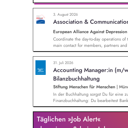
Sie übernehmen eigenverantwortlich all
Testamentsvollstreckung und Nachlassv
3. August 2026
im Stiftungs- und Nachlassmanagement mi
Association & Communicatio
European Alliance Against Depressio
Coordinate the day-to-day operations of 
main contact for members, partners and 
by organising meetings, preparing docu
the association's website, newsletters 
31. Juli 2026
communication activities. Coordinate and
Accounting Manager:in (m/w
Bilanzbuchhaltung
Stiftung Menschen für Menschen
|
Mün
In der Buchhaltung sorgst Du für eine zu
Finanzbuchhaltung: Du bearbeitest Bank
Zahlungsverkehr ab und unterstützt bei
und Meldewesen. Zudem übernimmst Du 
Täglichen »Job Alert«
und Leistungsrechnung und bringst Dic