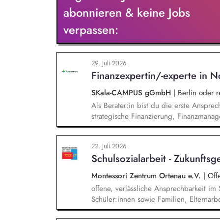
zusammen.
abonnieren & keine Jobs
verpassen:
29. Juli 2026
Finanzexpertin/-experte in N
SKala-CAMPUS gGmbH
|
Berlin oder 
Als Berater:in bist du die erste Anspre
strategische Finanzierung, Finanzmanag
gesamten Prozess von der Anfrage über 
Umsetzung. Auf Basis der jeweiligen H
22. Juli 2026
Beratungsprozesse und berätst Organisat
Schulsozialarbeit - Zukunftsg
Steuerung und strategischen Weiterentw
Montessori Zentrum Ortenau e.V.
|
Off
offene, verlässliche Ansprechbarkeit im
Schüler:innen sowie Familien, Elternarb
Informationsangebote, sozialpädagogisc