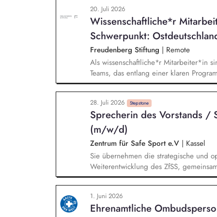
Prävention, Selbstkompetenz), Konflikt
20. Juli 2026
Schulalltag, Zusammenarbeit im multipr
Wissenschaftliche*r Mitarbei
Schwerpunkt: Ostdeutschlan
Freudenberg Stiftung
|
Remote
Als wissenschaftliche*r Mitarbeiter*in si
Teams, das entlang einer klaren Programm
Sie unterstützen die Geschäftsführung 
entwickeln dabei die Internationalisierun
28. Juli 2026
wissenschaftliche Erkenntnisse in allt
Stepstone
Sprecherin des Vorstands / 
Stiftungsprogrammatik.
(m/w/d)
Zentrum für Safe Sport e.V
|
Kassel
Sie übernehmen die strategische und op
Weiterentwicklung des ZfSS, gemeinsam
kaufmännischen Vorstand. Sie verantwo
kontinuierliche Weiterentwicklung des 
1. Juni 2026
gestalten Sie die fachliche Ausrichtun
Ehrenamtliche Ombudsperso
der Aufgabenbereiche Prävention und Au