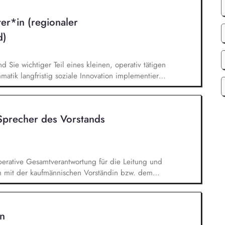
begleitung und Stärkung der Beziehungskultur im
ofessionellen Schulteam
ter*in (regionaler
d)
nd Sie wichtiger Teil eines kleinen, operativ tätigen
atik langfristig soziale Innovation implementiert.
bei der Umsetzung der Stiftungsprogrammatik und
gsstrategie der Stiftung weiter. Sie übersetzen
agsangebundene Handlungsansätze entlang unserer
Sprecher des Vorstands
erative Gesamtverantwortung für die Leitung und
 mit der kaufmännischen Vorständin bzw. dem
rten die Erarbeitung, Umsetzung und
inhaltlichen Gesamtkonzepts des ZfSS. Dabei
g und Weiterentwicklung sowie den Auf- und Ausbau
n
farbeitung sowie Untersuchung / Intervention /