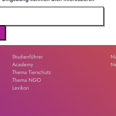
Studienführer
Na
Academy
Ne
Thema Tierschutz
Thema NGO
Lexikon