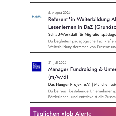
weitere auf Unterrichtsmaterial bezoge
sprachensensibles und rassismuskritisch
5. August 2026
Berufliche Bildung. Der Bereich Sprache
Referent*in Weiterbildung A
zielgruppengerechte und innovative Unt
Fachkräfte mit daran angeschlossenen W
Lesenlernen in DaZ (Grundsc
SchlaU-Werkstatt für Migrationspäd
Du begleitest pädagogische Fachkräfte 
Weiterbildungsformaten von Präsenz un
und erstellst Online-Selbstlernkurse für 
Schwerpunkte liegen dabei auf den Ber
31. Juli 2026
Mehrsprachigkeitsbewusstsein und Alpha
Manager Fundraising & Unte
(m/w/d)
Das Hunger Projekt e.V.
|
München oder
Du betreust bestehende Unternehmenspa
Förderinnen, und entwickelst die Zusamm
neue Unternehmen und Förderer & Förder
setzt Fundraising-Maßnahmen eigenstän
Täglichen »Job Alert«
arbeitest eng mit der Landesdirektion