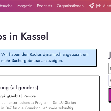
obsuche
Magazin
Podcasts
Organisationen
Job Aler
bs in Kassel
Wir haben den Radius dynamisch angepasst, um
mehr Suchergebnisse anzuzeigen.
ung (all genders)
agogik gGmbH
|
Remote
tuell unser laufendes Programm SchlaU:Starten
in DaZ für die Grundschule" sowie zukünftig