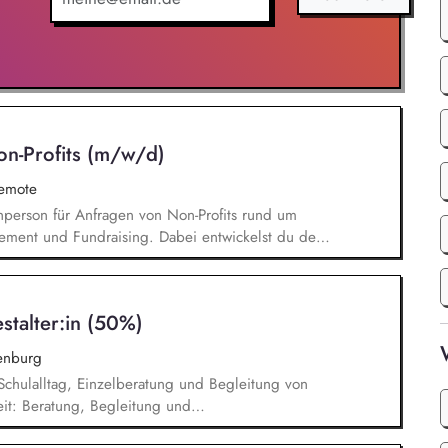
on-Profits (m/w/d)
remote
chperson für Anfragen von Non-Profits rund um
ement und Fundraising. Dabei entwickelst du den
Angebotserstellung bis zur eigenverantwortlichen
erausforderungen entwickelst du passgenaue
ionen zu zentralen Fragen ihrer finanziellen
estalter:in (50%)
icklung.
enburg
 Schulalltag, Einzelberatung und Begleitung von
eit: Beratung, Begleitung und
he Gruppenangebote (z. B. soziales Lernen,