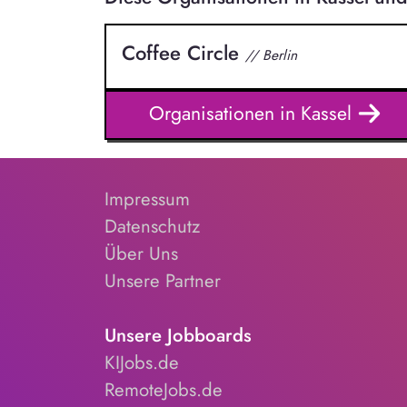
Coffee Circle
// Berlin
Organisationen in Kassel
Impressum
Datenschutz
Über Uns
Unsere Partner
Unsere Jobboards
KIJobs.de
RemoteJobs.de