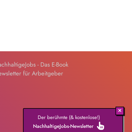
chhaltigeJobs - Das E-Book
wsletter für Arbeitgeber
Der berühmte (& kostenlose!)
NachhaltigeJobs-Newsletter