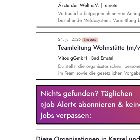
Disziplinarverfahren.
Ärzte der Welt e.V.
|
remote
Vertrauliche Entgegennahme von Anlie
bestehende Meldesystem. Vermittlung be
Klärungsprozessen. Konzeption und Du
Sensibilisierungsformaten. Mitwirkung a
24. Juli 2026
Verhaltenskodizes und dem Meldesystem
Stepstone
Teamleitung Wohnstätte (m/
Beschwerdekultur innerhalb der Organis
Vitos gGmbH
|
Bad Emstal
Du stellst die organisatorischen, perso
im Team sowie die gesetzlichen Vorgabe
aus. Gemeinsam mit dem Team stellst Du
Teilhabeplanung und unserer Leitsätze be
Nichts gefunden? Täglichen
begleitet und gefördert werden. Zu De
Teamleitungen anderer Wohnstätten, An
»Job Alert« abonnieren & kein
Kooperationspartnern. Auf Basis Deiner 
Jobs verpassen:
pädagogische Konzept der Wohnstätte weit
der Ablauforganisation, sicherst die Qu
Diese Organisationen in Kassel un