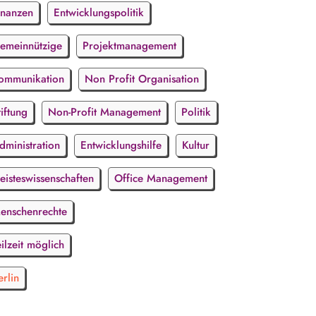
inanzen
Entwicklungspolitik
emeinnützige
Projektmanagement
ommunikation
Non Profit Organisation
tiftung
Non-Profit Management
Politik
dministration
Entwicklungshilfe
Kultur
eisteswissenschaften
Office Management
enschenrechte
eilzeit möglich
erlin