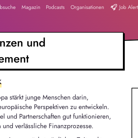
obsuche
Magazin
Podcasts
Organisationen
Job Aler
anzen und
gement
k
opa stärkt junge Menschen darin,
europäische Perspektiven zu entwickeln.
 und Partnerschaften gut funktionieren,
n und verlässliche Finanzprozesse.