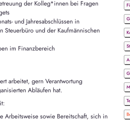
etreuung der Kolleg*innen bei Fragen
F
gets
G
nats- und Jahresabschlüssen in
n Steuerbüro und der Kaufmännischen
K
S
ben im Finanzbereich
A
G
ert arbeitet, gern Verantwortung
M
nisierten Abläufen hat.
T
t:
B
ge Arbeitsweise sowie Bereitschaft, sich in