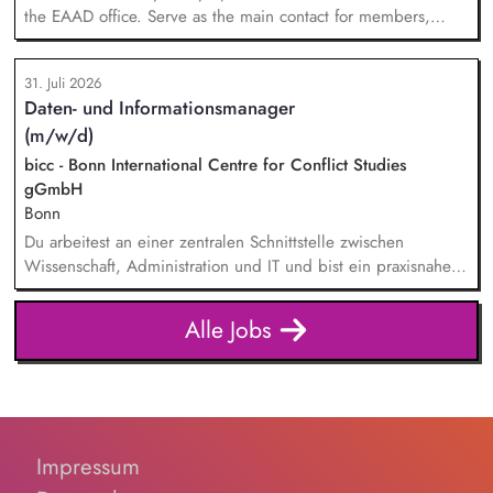
the EAAD office. Serve as the main contact for members,
partners and general enquiries. Support the Board of
Directors by organising meetings, preparing documents and
31. Juli 2026
following up on decisions. Coordinate the association's
Daten- und Informationsmanager
website, newsletters and social media. Support awareness
(m/w/d)
campaigns and communication activities. Coordinate and
devel...
bicc - Bonn International Centre for Conflict Studies
gGmbH
Bonn
Du arbeitest an einer zentralen Schnittstelle zwischen
Wissenschaft, Administration und IT und bist ein praxisnaher
Allrounder in den verschiedenen Themenbereichen. In dieser
Rolle betreust Du unsere Bibliothek, entwickelst unser
Alle Jobs
Forschungsinformationssystem (FIS) und das institutionelle
Forschungsdatenmanagement (FDM) weiter. Du sicherst die
Qualität und Nachvollziehbarkeit von Forschungsinforma...
Impressum