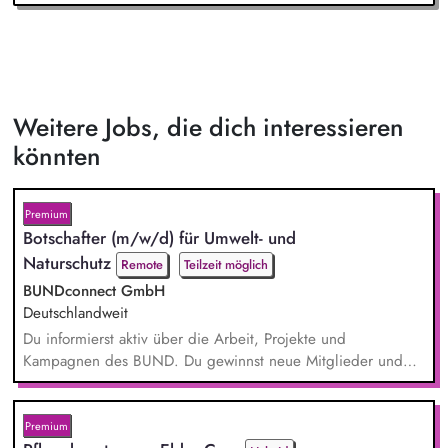
Weitere Jobs, die dich interessieren
könnten
Premium
Botschafter (m/w/d) für Umwelt- und
Naturschutz
Remote
Teilzeit möglich
BUNDconnect GmbH
Deutschlandweit
Du informierst aktiv über die Arbeit, Projekte und
Kampagnen des BUND. Du gewinnst neue Mitglieder und
stärkst damit langfristig den Umwelt- und Naturschutz. Du
beantwortest Fragen zu Umwelt-, Arten- und Klimaschutz nach
bestem Wissen und Gewissen. Du unterstützt Kampagnen
Premium