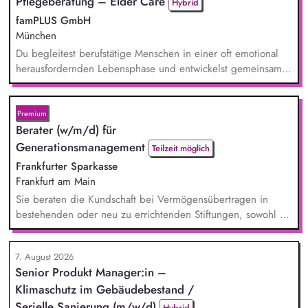
und Aktionen, beispielsweise durch das Sammeln von
Pflegeberatung – Elder Care
Hybrid
Unterschriften für Petitionen.
famPLUS GmbH
München
Du begleitest berufstätige Menschen in einer oft emotional
herausfordernden Lebensphase und entwickelst gemeinsam
mit ihnen individuelle Lösungen. Zu deinen Aufgaben
gehören: Individuelle Beratung von pflegenden und
sorgenden Angehörigen, Case Management und Entwicklung
Premium
passgenauer Unterstützungslösungen, Vermittlung von Pflege-
Berater (w/m/d) für
und Unterstützungsangeboten, Planung und Durchführung
Generationsmanagement
Teilzeit möglich
von Pro...
Frankfurter Sparkasse
Frankfurt am Main
Sie beraten die Kundschaft bei Vermögensübertragen in
bestehenden oder neu zu errichtenden Stiftungen, sowohl zu
Lebzeiten als auch im Rahmen der Nachlassplanung. Sie
übernehmen eigenverantwortlich alle relevanten Aufgaben
7. August 2026
bei der Testamentsvollstreckung und Nachlassverwaltung. Sie
Senior Produkt Manager:in –
wirken aktiv an Werbemaßnahmen im Stiftungs- und
Klimaschutz im Gebäudebestand /
Nachlassmanagement mit, auch in kreativer Hinsicht.
Serielle Sanierung (m/w/d)
Hybrid