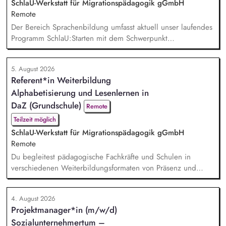
Fachbereichen. Mita...
SchlaU-Werkstatt für Migrationspädagogik gGmbH
Remote
Der Bereich Sprachenbildung umfasst aktuell unser laufendes
Programm SchlaU:Starten mit dem Schwerpunkt
"Alphabetisierung in DaZ für die Grundschule" sowie
zukünftig weitere auf Unterrichtsmaterial bezogene Projekte
5. August 2026
mit den Schwerpunkten sprachensensibles und
Referent*in Weiterbildung
rassismuskritisches Deutschlernen von der Grundschule bis in
Alphabetisierung und Lesenlernen in
die Berufliche Bildung. Der Bereich Sprachenbildung
entwickelt in seinen Proj...
DaZ (Grundschule)
Remote
Teilzeit möglich
SchlaU-Werkstatt für Migrationspädagogik gGmbH
Remote
Du begleitest pädagogische Fachkräfte und Schulen in
verschiedenen Weiterbildungsformaten von Präsenz und
Online-Workshops bis hin zu pädogischen Tagen und erstellst
Online-Selbstlernkurse für unsere Plattform schlau-lernen.org.
4. August 2026
Die inhaltlichen Schwerpunkte liegen dabei auf den
Projektmanager*in (m/w/d)
Bereichen Lesen lernen, Mehrsprachigkeitsbewusstsein und
Sozialunternehmertum –
Alphabetisierung in der Grundschule.