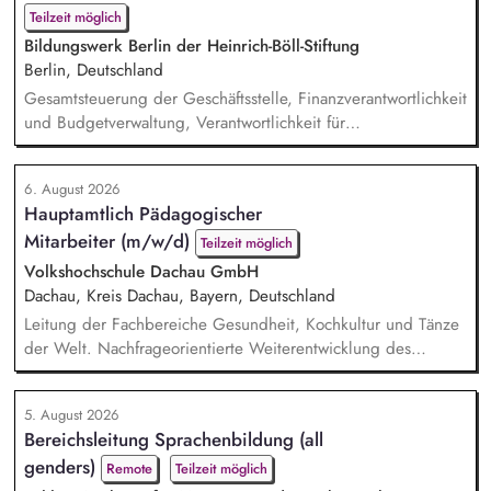
für drei Kolleg*innen. Zudem bist Du Teil des Leitungskreises
Teilzeit möglich
zur strategisch...
Bildungswerk Berlin der Heinrich-Böll-Stiftung
Berlin, Deutschland
Gesamtsteuerung der Geschäftsstelle, Finanzverantwortlichkeit
und Budgetverwaltung, Verantwortlichkeit für
Zuwendungsanträge, Verwendungsnachweise und
Sachberichte für unterschiedliche Zuwendungsgeber,
6. August 2026
Kommunikation mit Zuwendungsgebern, Personalführung
Hauptamtlich Pädagogischer
(Personalfürsorge, Mitarbeiter*innengespräche), Entwicklung
Mitarbeiter (m/w/d)
von Leitlinien des Bildungsprogramms, Gremien- und
Teilzeit möglich
politische Vernetzungsarbeit...
Volkshochschule Dachau GmbH
Dachau, Kreis Dachau, Bayern, Deutschland
Leitung der Fachbereiche Gesundheit, Kochkultur und Tänze
der Welt. Nachfrageorientierte Weiterentwicklung des
Programmangebotes. Pädagogische Planung, inhaltliche
Entwicklung des Profils und Organisation des Angebots.
5. August 2026
Fachliche Auswahl von Kursleitenden sowie deren
Bereichsleitung Sprachenbildung (all
methodische und didaktische Beratung. Budgetsteuerung
genders)
sowie betriebswirtschaftliche Planung in den betreffenden
Remote
Teilzeit möglich