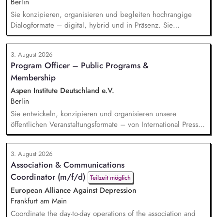
Berlin
Sie konzipieren, organisieren und begleiten hochrangige
Dialogformate – digital, hybrid und in Präsenz. Sie
identifizieren aktuelle Entwicklungen in den Bereichen
Handel, Technologie, Geopolitik und wirtschaftliche
3. August 2026
Sicherheit und bereiten diese für Veranstaltungen,
Program Officer – Public Programs &
Hintergrundgespräche, Publikationen und politische
Membership
Diskussionen auf. Sie identifizieren und gewinnen
Referent*innen sowie Diskuss...
Aspen Institute Deutschland e.V.
Berlin
Sie entwickeln, konzipieren und organisieren unsere
öffentlichen Veranstaltungsformate – von International Press
Roundtables, Deep Dive Discussions und Aspen Fireside
Chats bis hin zu besonderen Formaten wie der Aspen
3. August 2026
Summer Party, der Aspen Gala und neuen
Association & Communications
Veranstaltungsformaten. Sie identifizieren aktuelle politische
Coordinator (m/f/d)
Themen und gewinnen hochrangige Referentinnen sowie
Teilzeit möglich
Diskussionspartnerinnen a...
European Alliance Against Depression
Frankfurt am Main
Coordinate the day-to-day operations of the association and