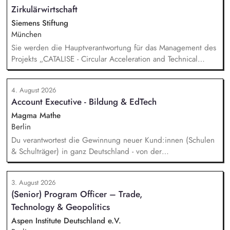
Zirkulärwirtschaft
Siemens Stiftung
München
Sie werden die Hauptverantwortung für das Management des
Projekts „CATALISE - Circular Acceleration and Technical
Assistance for Local Innovation and Sustainable Enterprises
4. August 2026
Account Executive - Bildung & EdTech
Magma Mathe
Berlin
Du verantwortest die Gewinnung neuer Kund:innen (Schulen
& Schulträger) in ganz Deutschland - von der
Leadgenerierung bis zum Vertragsabschluss. Dabei arbeitest
du sowohl mit selbst generierten Leads als auch mit
3. August 2026
qualifizierten Inbound-Anfragen in einem typischen Sales-
(Senior) Program Officer – Trade,
Zyklus von rund zwei Monaten. Außerdem repräsentierst du
Technology & Geopolitics
uns auf Messen, Konferenzen und Veranstaltungen im
Bildungsbereich und...
Aspen Institute Deutschland e.V.