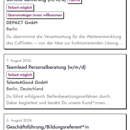
Teilzeit möglich
Quereinsteiger:innen willkommen
DEPACT GmbH
Berlin
Du übernimmst die Verantwortung für die Weiterentwicklung
des CoPiloten – von der Idee zur funktionierenden Lösung.
Im Zentrum stehen die Umsetzung und Implementierung: Du
verstehst die zugrunde liegenden Prozesse, optimierst sie,
7. August 2026
und entwickelst daraus unser Produkt weiter, zusammen mit
Teamlead Personalberatung (w/m/d)
unseren Partnern der Branche.
Teilzeit möglich
Talents4Good GmbH
Berlin, Deutschland
Du führst erfolgreich Stellenbesetzungsverfahren durch.
Dabei begleitest und berätst Du unsere Kund*innen
partnerschaftlich – vom Auftaktbriefing bis zur erfolgreichen
Besetzung. Du hältst die Fäden in unserem Team
6. August 2026
Personalberatung zusammen und bist erste*r
Geschäftsführung/Bildungsreferent*in
Ansprechpartner*in sowie wichtigste*r Sparringspartner*in