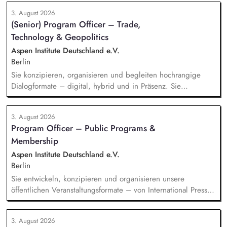
du sowohl mit selbst generierten Leads als auch mit
3. August 2026
qualifizierten Inbound-Anfragen in einem typischen Sales-
(Senior) Program Officer – Trade,
Zyklus von rund zwei Monaten. Außerdem repräsentierst du
Technology & Geopolitics
uns auf Messen, Konferenzen und Veranstaltungen im
Bildungsbereich und...
Aspen Institute Deutschland e.V.
Berlin
Sie konzipieren, organisieren und begleiten hochrangige
Dialogformate – digital, hybrid und in Präsenz. Sie
identifizieren aktuelle Entwicklungen in den Bereichen
Handel, Technologie, Geopolitik und wirtschaftliche
3. August 2026
Sicherheit und bereiten diese für Veranstaltungen,
Program Officer – Public Programs &
Hintergrundgespräche, Publikationen und politische
Membership
Diskussionen auf. Sie identifizieren und gewinnen
Referent*innen sowie Diskuss...
Aspen Institute Deutschland e.V.
Berlin
Sie entwickeln, konzipieren und organisieren unsere
öffentlichen Veranstaltungsformate – von International Press
Roundtables, Deep Dive Discussions und Aspen Fireside
Chats bis hin zu besonderen Formaten wie der Aspen
3. August 2026
Summer Party, der Aspen Gala und neuen