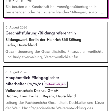
Frankfurt am Main
Sie beraten die Kundschaft bei Vermögensübertragen in
bestehenden oder neu zu errichtenden Stiftungen, sowohl zu
Lebzeiten als auch im Rahmen der Nachlassplanung. Sie
übernehmen eigenverantwortlich alle relevanten Aufgaben
6. August 2026
bei der Testamentsvollstreckung und Nachlassverwaltung. Sie
Geschäftsführung/Bildungsreferent*in
wirken aktiv an Werbemaßnahmen im Stiftungs- und
Nachlassmanagement mit, auch in kreativer Hinsicht.
Bildungswerk Berlin der Heinrich-Böll-Stiftung
Berlin, Deutschland
Gesamtsteuerung der Geschäftsstelle, Finanzverantwortlichkeit
und Budgetverwaltung, Verantwortlichkeit für
Zuwendungsanträge, Verwendungsnachweise und
Sachberichte für unterschiedliche Zuwendungsgeber,
6. August 2026
Kommunikation mit Zuwendungsgebern, Personalführung
Hauptamtlich Pädagogischer
(Personalfürsorge, Mitarbeiter*innengespräche), Entwicklung
Mitarbeiter (m/w/d)
von Leitlinien des Bildungsprogramms, Gremien- und
Teilzeit möglich
politische Vernetzungsarbeit...
Volkshochschule Dachau GmbH
Dachau, Kreis Dachau, Bayern, Deutschland
Leitung der Fachbereiche Gesundheit, Kochkultur und Tänze
der Welt. Nachfrageorientierte Weiterentwicklung des