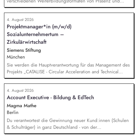
verschiedenen Weiterbildungsformaten von Präsenz und
Online-Workshops bis hin zu pädogischen Tagen und erstellst
Online-Selbstlernkurse für unsere Plattform schlau-lernen.org.
4. August 2026
Die inhaltlichen Schwerpunkte liegen dabei auf den
Projektmanager*in (m/w/d)
Bereichen Lesen lernen, Mehrsprachigkeitsbewusstsein und
Sozialunternehmertum –
Alphabetisierung in der Grundschule.
Zirkulärwirtschaft
Siemens Stiftung
München
Sie werden die Hauptverantwortung für das Management des
Projekts „CATALISE - Circular Acceleration and Technical
Assistance for Local Innovation and Sustainable Enterprises
4. August 2026
Account Executive - Bildung & EdTech
Magma Mathe
Berlin
Du verantwortest die Gewinnung neuer Kund:innen (Schulen
& Schulträger) in ganz Deutschland - von der
Leadgenerierung bis zum Vertragsabschluss. Dabei arbeitest