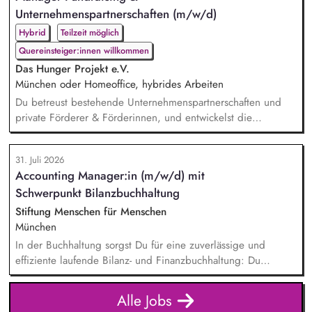
Forschungsdatenmanagement (FDM) weiter. Du sicherst die
Unternehmenspartnerschaften (m/w/d)
Qualität und Nachvollziehbarkeit von Forschungsinforma...
Hybrid
Teilzeit möglich
Quereinsteiger:innen willkommen
Das Hunger Projekt e.V.
München oder Homeoffice, hybrides Arbeiten
Du betreust bestehende Unternehmenspartnerschaften und
private Förderer & Förderinnen, und entwickelst die
Zusammenarbeit systematisch weiter. Du identifizierst neue
Unternehmen und Förderer & Förderinnen und sprichst sie
31. Juli 2026
aktiv an. Du planst und setzt Fundraising-Maßnahmen
Accounting Manager:in (m/w/d) mit
eigenständig um und verfolgst deren Ergebnisse. Du
Schwerpunkt Bilanzbuchhaltung
arbeitest eng mit der Landesdirektion, dem Marketing und
unseren Prog...
Stiftung Menschen für Menschen
München
In der Buchhaltung sorgst Du für eine zuverlässige und
effiziente laufende Bilanz- und Finanzbuchhaltung: Du
bearbeitest Bankgeschäfte, Kreditoren und Debitoren,
wickelst den Zahlungsverkehr ab und unterstützt bei Lohn-
Alle Jobs
und Gehaltsabrechnung sowie im Steuer- und Meldewesen.