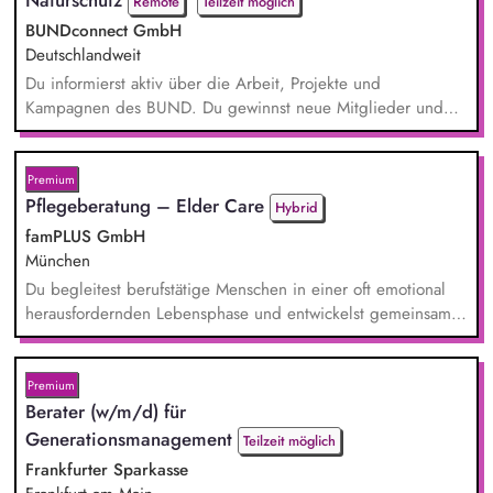
Naturschutz
Remote
Teilzeit möglich
BUNDconnect GmbH
Deutschlandweit
Du informierst aktiv über die Arbeit, Projekte und
Kampagnen des BUND. Du gewinnst neue Mitglieder und
stärkst damit langfristig den Umwelt- und Naturschutz. Du
beantwortest Fragen zu Umwelt-, Arten- und Klimaschutz nach
bestem Wissen und Gewissen. Du unterstützt Kampagnen
Premium
und Aktionen, beispielsweise durch das Sammeln von
Pflegeberatung – Elder Care
Hybrid
Unterschriften für Petitionen.
famPLUS GmbH
München
Du begleitest berufstätige Menschen in einer oft emotional
herausfordernden Lebensphase und entwickelst gemeinsam
mit ihnen individuelle Lösungen. Zu deinen Aufgaben
gehören: Individuelle Beratung von pflegenden und
sorgenden Angehörigen, Case Management und Entwicklung
Premium
passgenauer Unterstützungslösungen, Vermittlung von Pflege-
Berater (w/m/d) für
und Unterstützungsangeboten, Planung und Durchführung
Generationsmanagement
Teilzeit möglich
von Pro...
Frankfurter Sparkasse