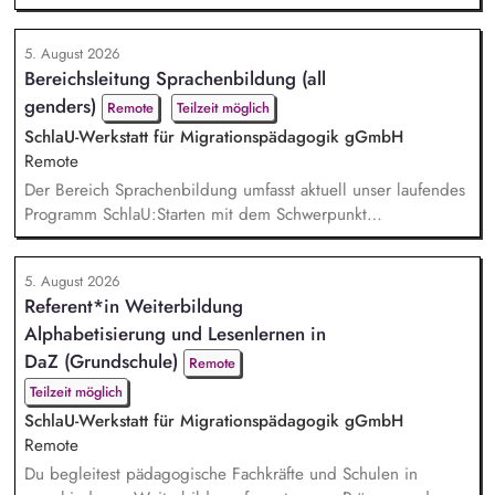
Programmangebotes. Pädagogische Planung, inhaltliche
Entwicklung des Profils und Organisation des Angebots.
5. August 2026
Fachliche Auswahl von Kursleitenden sowie deren
Bereichsleitung Sprachenbildung (all
methodische und didaktische Beratung. Budgetsteuerung
genders)
sowie betriebswirtschaftliche Planung in den betreffenden
Remote
Teilzeit möglich
Fachbereichen. Mita...
SchlaU-Werkstatt für Migrationspädagogik gGmbH
Remote
Der Bereich Sprachenbildung umfasst aktuell unser laufendes
Programm SchlaU:Starten mit dem Schwerpunkt
"Alphabetisierung in DaZ für die Grundschule" sowie
zukünftig weitere auf Unterrichtsmaterial bezogene Projekte
5. August 2026
mit den Schwerpunkten sprachensensibles und
Referent*in Weiterbildung
rassismuskritisches Deutschlernen von der Grundschule bis in
Alphabetisierung und Lesenlernen in
die Berufliche Bildung. Der Bereich Sprachenbildung
entwickelt in seinen Proj...
DaZ (Grundschule)
Remote
Teilzeit möglich
SchlaU-Werkstatt für Migrationspädagogik gGmbH
Remote
Du begleitest pädagogische Fachkräfte und Schulen in