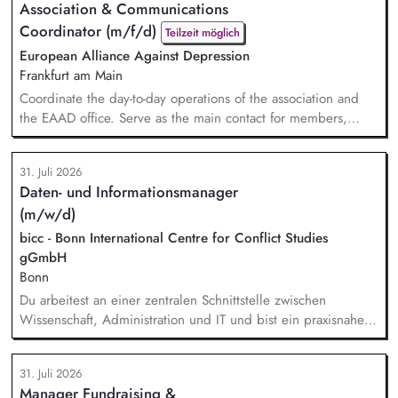
Association & Communications
Veranstaltungsformaten. Sie identifizieren aktuelle politische
Coordinator (m/f/d)
Themen und gewinnen hochrangige Referentinnen sowie
Teilzeit möglich
Diskussionspartnerinnen a...
European Alliance Against Depression
Frankfurt am Main
Coordinate the day-to-day operations of the association and
the EAAD office. Serve as the main contact for members,
partners and general enquiries. Support the Board of
Directors by organising meetings, preparing documents and
31. Juli 2026
following up on decisions. Coordinate the association's
Daten- und Informationsmanager
website, newsletters and social media. Support awareness
(m/w/d)
campaigns and communication activities. Coordinate and
devel...
bicc - Bonn International Centre for Conflict Studies
gGmbH
Bonn
Du arbeitest an einer zentralen Schnittstelle zwischen
Wissenschaft, Administration und IT und bist ein praxisnaher
Allrounder in den verschiedenen Themenbereichen. In dieser
Rolle betreust Du unsere Bibliothek, entwickelst unser
31. Juli 2026
Forschungsinformationssystem (FIS) und das institutionelle
Manager Fundraising &