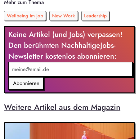
Mehr zum Thema
Wellbeing im Job
New Work
Leadership
Keine Artikel (und Jobs) verpassen!
Den berühmten NachhaltigeJobs-
Newsletter kostenlos abonnieren:
Abonnieren
Weitere Artikel aus dem Magazin