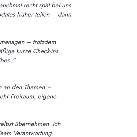
manchmal recht spät bei uns
ates früher teilen – dann
l managen – trotzdem
äßige kurze Check-ins
iben.“
nah an den Themen –
ehr Freiraum, eigene
selbst übernehmen. Ich
 Team Verantwortung