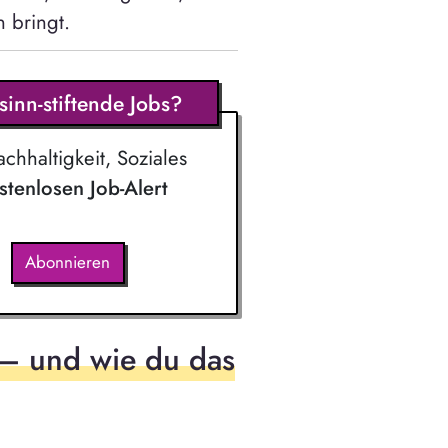
 bringt.
inn-stiftende Jobs?
chhaltigkeit, Soziales
ostenlosen Job-Alert
Abonnieren
– und wie du das