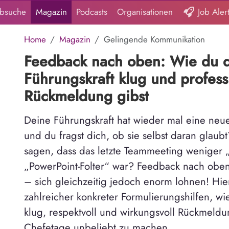
obsuche
Magazin
Podcasts
Organisationen
Job Aler
Home
Magazin
Gelingende Kommunikation
Feedback nach oben: Wie du 
Führungskraft klug und profess
Rückmeldung gibst
Deine Führungskraft hat wieder mal eine neu
und du fragst dich, ob sie selbst daran glau
sagen, dass das letzte Teammeeting weniger „
„PowerPoint-Folter“ war? Feedback nach oben 
– sich gleichzeitig jedoch enorm lohnen! Hie
zahlreicher konkreter Formulierungshilfen, wi
klug, respektvoll und wirkungsvoll Rückmeldu
Chefetage unbeliebt zu machen.