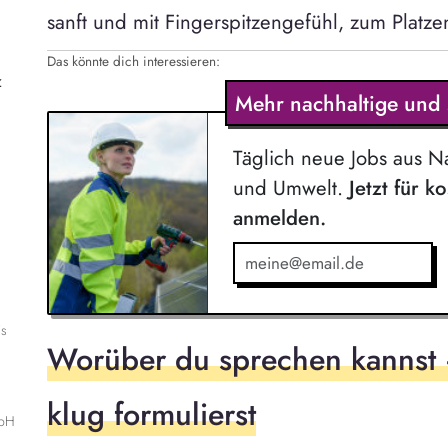
sanft und mit Fingerspitzengefühl, zum Platzen
Das könnte dich interessieren:
z
Mehr nachhaltige und s
g
Täglich neue Jobs aus Na
und Umwelt.
Jetzt für k
anmelden.
is
Worüber du sprechen kannst 
klug formulierst
mbH