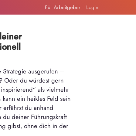
t
Für Arbeitgeber
Login
deiner
ionell
e Strategie ausgerufen –
bt? Oder du würdest gern
inspirierend“ als vielmehr
kann ein heikles Feld sein
r erfährst du anhand
e du deiner Führungskraft
ng gibst, ohne dich in der