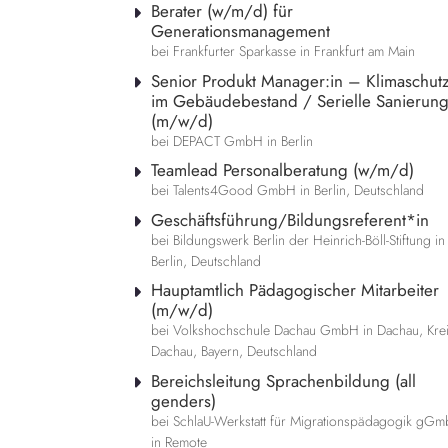
Berater (w/m/d) für
Generationsmanagement
bei Frankfurter Sparkasse in Frankfurt am Main
Senior Produkt Manager:in – Klimaschut
im Gebäudebestand / Serielle Sanierun
(m/w/d)
bei DEPACT GmbH in Berlin
Teamlead Personalberatung (w/m/d)
bei Talents4Good GmbH in Berlin, Deutschland
Geschäftsführung/Bildungsreferent*in
bei Bildungswerk Berlin der Heinrich-Böll-Stiftung in
Berlin, Deutschland
Hauptamtlich Pädagogischer Mitarbeiter
(m/w/d)
bei Volkshochschule Dachau GmbH in Dachau, Kre
Dachau, Bayern, Deutschland
Bereichsleitung Sprachenbildung (all
genders)
bei SchlaU-Werkstatt für Migrationspädagogik gG
in Remote