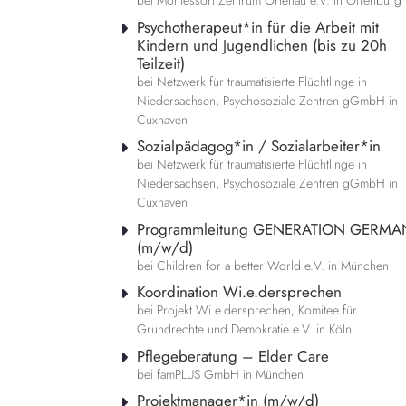
bei Montessori Zentrum Ortenau e.V. in Offenburg
Psychotherapeut*in für die Arbeit mit
Kindern und Jugendlichen (bis zu 20h
Teilzeit)
bei Netzwerk für traumatisierte Flüchtlinge in
Niedersachsen, Psychosoziale Zentren gGmbH in
Cuxhaven
Sozialpädagog*in / Sozialarbeiter*in
bei Netzwerk für traumatisierte Flüchtlinge in
Niedersachsen, Psychosoziale Zentren gGmbH in
Cuxhaven
Programmleitung GENERATION GERMA
(m/w/d)
bei Children for a better World e.V. in München
Koordination Wi.e.dersprechen
bei Projekt Wi.e.dersprechen, Komitee für
Grundrechte und Demokratie e.V. in Köln
Pflegeberatung – Elder Care
bei famPLUS GmbH in München
Projektmanager*in (m/w/d)