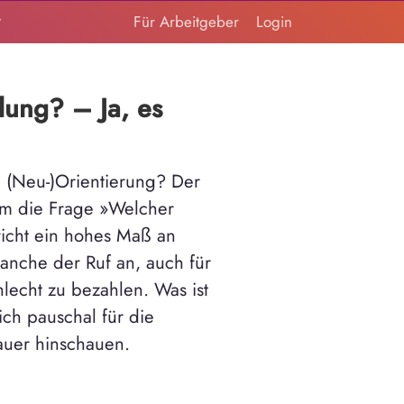
t
Für Arbeitgeber
Login
lung? – Ja, es
n (Neu-)Orientierung? Der
 um die Frage »Welcher
richt ein hohes Maß an
ranche der Ruf an, auch für
hlecht zu bezahlen. Was ist
ich pauschal für die
auer hinschauen.