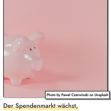
Photo by Pawel Czerwinski on Unsplash
Der Spendenmarkt wächst,