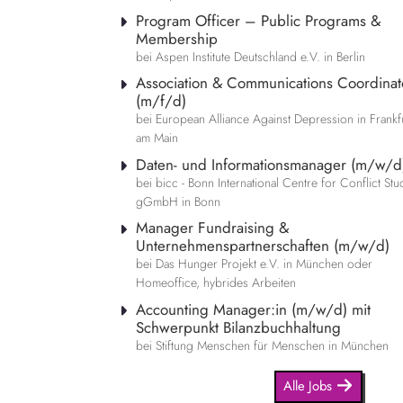
Program Officer – Public Programs &
Membership
bei Aspen Institute Deutschland e.V. in Berlin
Association & Communications Coordinat
(m/f/d)
bei European Alliance Against Depression in Frankf
am Main
Daten- und Informationsmanager (m/w/d
bei bicc - Bonn International Centre for Conflict Stu
gGmbH in Bonn
Manager Fundraising &
Unternehmenspartnerschaften (m/w/d)
bei Das Hunger Projekt e.V. in München oder
Homeoffice, hybrides Arbeiten
Accounting Manager:in (m/w/d) mit
Schwerpunkt Bilanzbuchhaltung
bei Stiftung Menschen für Menschen in München
Alle Jobs