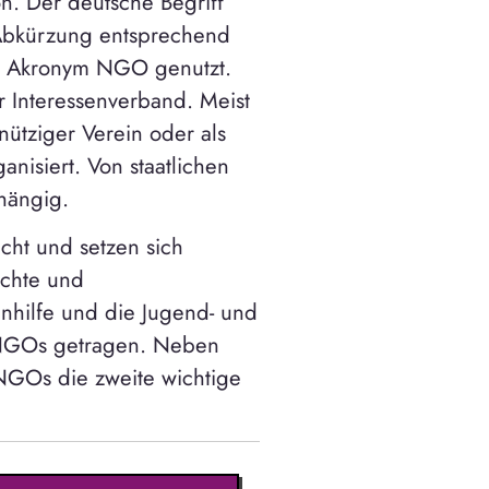
. Der deutsche Begriff
e Abkürzung entsprechend
e Akronym NGO genutzt.
er Interessenverband. Meist
nnütziger Verein oder als
isiert. Von staatlichen
hängig.
cht und setzen sich
echte und
nhilfe und die Jugend- und
n NGOs getragen. Neben
NGOs die zweite wichtige