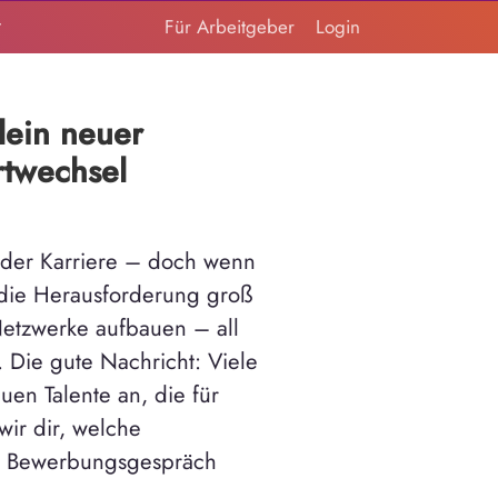
t
Für Arbeitgeber
Login
dein neuer
twechsel
in der Karriere – doch wenn
 die Herausforderung groß
etzwerke aufbauen – all
 Die gute Nachricht: Viele
uen Talente an, die für
wir dir, welche
im Bewerbungsgespräch