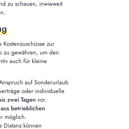
nd zu schauen, inwieweit
en.
ug
ße Kostenzuschüsse zur
ub zu gewähren, um den
tiv auch für kleine
 Anspruch auf Sonderurlaub
verträge oder individuelle
bis zwei Tagen
vor.
g
aus betrieblichen
er möglich.
 Distanz können