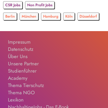
CSR Jobs
Non Profit Jobs
Berlin
München
Hamburg
Köln
Düsseldorf
Impressum
Datenschutz
Über Uns
Unsere Partner
Studienführer
Academy
Thema Tierschutz
Thema NGO
Lexikon
NachhaltigeJobs - Das E-Book