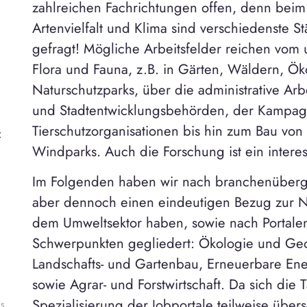
zahlreichen Fachrichtungen offen, denn beim
Artenvielfalt und Klima sind verschiedenste 
gefragt! Mögliche Arbeitsfelder reichen vom 
Flora und Fauna, z.B. in Gärten, Wäldern, Ö
Naturschutzparks, über die administrative Arbe
und Stadtentwicklungsbehörden, der Kampagn
Tierschutzorganisationen bis hin zum Bau von
z
g
Windparks. Auch die Forschung ist ein interess
Im Folgenden haben wir nach branchenübergr
aber dennoch einen eindeutigen Bezug zur N
dem Umweltsektor haben, sowie nach Portale
Schwerpunkten gegliedert: Ökologie und Geo
Landschafts- und Gartenbau, Erneuerbare En
sowie Agrar- und Forstwirtschaft. Da sich die 
Spezialisierung der Jobportale teilweise übers
is