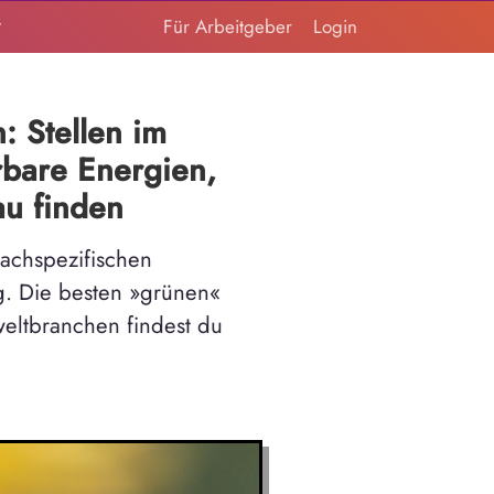
t
Für Arbeitgeber
Login
: Stellen im
rbare Energien,
u finden
fachspezifischen
ig. Die besten »grünen«
eltbranchen findest du