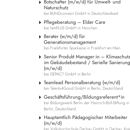
Botschafter (m/w/d) für Umwelt- und
Naturschutz
bei BUNDconnect GmbH in Deutschlandweit
Pflegeberatung – Elder Care
bei famPLUS GmbH in München
Berater (w/m/d) für
Generationsmanagement
bei Frankfurter Sparkasse in Frankfurt am Main
Senior Produkt Manager:in – Klimaschut
im Gebäudebestand / Serielle Sanierun
(m/w/d)
bei DEPACT GmbH in Berlin
Teamlead Personalberatung (w/m/d)
bei Talents4Good GmbH in Berlin, Deutschland
Geschäftsführung/Bildungsreferent*in
bei Bildungswerk Berlin der Heinrich-Böll-Stiftung in
Berlin, Deutschland
Hauptamtlich Pädagogischer Mitarbeiter
(m/w/d)
bei Volkshochschule Dachau GmbH in Dachau, Kre