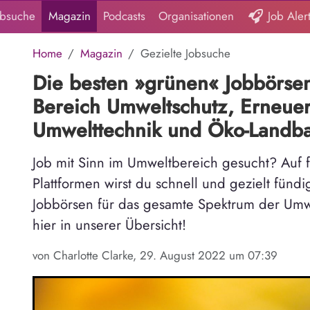
obsuche
Magazin
Podcasts
Organisationen
Job Aler
Home
Magazin
Gezielte Jobsuche
Die besten »grünen« Jobbörsen
Bereich Umweltschutz, Erneue
Umwelttechnik und Öko-Landba
Job mit Sinn im Umweltbereich gesucht? Auf 
Plattformen wirst du schnell und gezielt fünd
Jobbörsen für das gesamte Spektrum der Umw
hier in unserer Übersicht!
von Charlotte Clarke, 29. August 2022 um 07:39