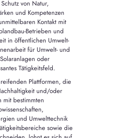
 Schutz von Natur,
Stärken und Kompetenzen
unmittelbaren Kontakt mit
kolandbau-Betrieben und
it in öffentlichen Umwelt-
enarbeit für Umwelt- und
 Solaranlagen oder
antes Tätigkeitsfeld.
eifenden Plattformen, die
achhaltigkeit und/oder
n mit bestimmten
wissenschaften,
ergien und Umwelttechnik
Tätigkeitsbereiche sowie die
chneiden, lohnt es sich auf