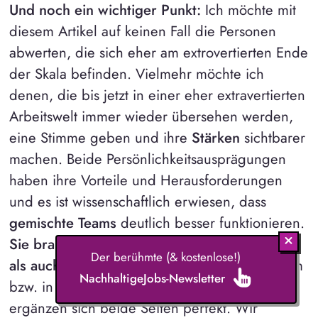
Und noch ein wichtiger Punkt:
Ich möchte mit
diesem Artikel auf keinen Fall die Personen
abwerten, die sich eher am extrovertierten Ende
der Skala befinden. Vielmehr möchte ich
denen, die bis jetzt in einer eher extravertierten
Arbeitswelt immer wieder übersehen werden,
eine Stimme geben und ihre
Stärken
sichtbarer
machen. Beide Persönlichkeitsausprägungen
haben ihre Vorteile und Herausforderungen
und es ist wissenschaftlich erwiesen, dass
gemischte Teams
deutlich besser funktionieren.
Sie brauchen natürlich sowohl extravertierte
Der berühmte (& kostenlose!)
als auch introvertierte Personen
in Ihrem Team
NachhaltigeJobs-Newsletter
bzw. in Ihrer Firma. Privat und beruflich
ergänzen sich beide Seiten perfekt. Wir