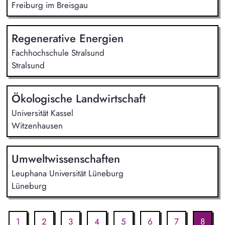
Freiburg im Breisgau
Regenerative Energien
Fachhochschule Stralsund
Stralsund
Ökologische Landwirtschaft
Universität Kassel
Witzenhausen
Umweltwissenschaften
Leuphana Universität Lüneburg
Lüneburg
1
2
3
4
5
6
7
8