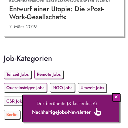
BUCHREZENSION: TOBI ROSSWOGS »AFTER WORK«
Entwurf einer Utopie: Die »Post-
Work-Gesellschaft«
7. März 2019
Job-Kategorien
Teilzeit Jobs
Remote Jobs
Quereinsteiger Jobs
NGO Jobs
Umwelt Jobs
CSR Jobs
Non Profit Jobs
Der berühmte (& kostenlose!)
NachhaltigeJobs-Newsletter
Berlin
München
Hamburg
Köln
Düsseldorf