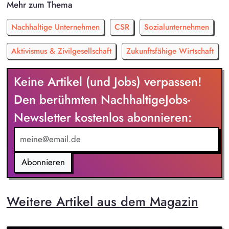
Mehr zum Thema
Nachhaltige Unternehmen
CSR
Sozialunternehmen
Aktivismus & Zivilgesellschaft
Zukunftsfähige Wirtschaft
Keine Artikel (und Jobs) verpassen!
Den berühmten NachhaltigeJobs-
Newsletter kostenlos abonnieren:
Abonnieren
Weitere Artikel aus dem Magazin