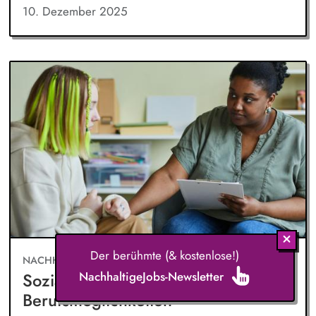
10. Dezember 2025
Der berühmte (& kostenlose!)
NACHHALTIGER ARBEITSMARKT
NachhaltigeJobs-Newsletter
Soziale Arbeit: Arbeitgeber, Jobs,
Berufsmöglichkeiten