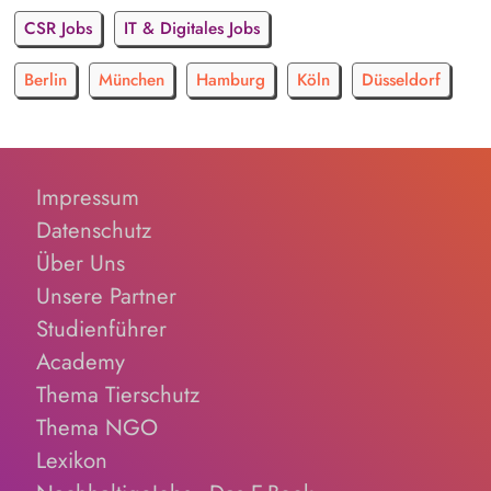
CSR Jobs
IT & Digitales Jobs
Berlin
München
Hamburg
Köln
Düsseldorf
Impressum
Datenschutz
Über Uns
Unsere Partner
Studienführer
Academy
Thema Tierschutz
Thema NGO
Lexikon