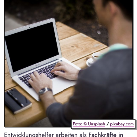
Foto: © Unsplash
/
pixabay.com
Entwicklungshelfer arbeiten als
Fachkräfte in