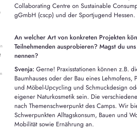
Collaborating Centre on Sustainable Consump
n
gGmbH (cscp) und der Sportjugend Hessen.
An welcher Art von konkreten Projekten kön
Teilnehmenden ausprobieren? Magst du uns 
in
nennen?
t
Svenja:
Gerne! Praxisstationen können z.B. d
en
Baumhauses oder der Bau eines Lehmofens, Pla
und Möbel-Upcycling und Schmuckdesign ode
eigener Naturkosmetik sein. Die verschiedenen
nach Themenschwerpunkt des Camps. Wir bie
Schwerpunkten Alltagskonsum, Bauen und W
Mobilität sowie Ernährung an.