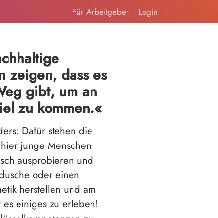
t
Für Arbeitgeber
Login
chhaltige
n zeigen, dass es
Weg gibt, um an
Ziel zu kommen.«
ders: Dafür stehen die
 hier junge Menschen
tisch ausprobieren und
rdusche oder einen
tik herstellen und am
 es einiges zu erleben!