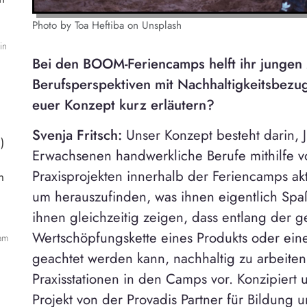
Photo by Toa Heftiba on Unsplash
in
Bei den BOOM-Feriencamps helft ihr jungen
Berufsperspektiven mit Nachhaltigkeitsbezu
euer Konzept kurz erläutern?
Svenja Fritsch:
Unser Konzept besteht darin,
)
Erwachsenen handwerkliche Berufe mithilfe 
Praxisprojekten innerhalb der Feriencamps akt
n
um herauszufinden, was ihnen eigentlich Sp
ihnen gleichzeitig zeigen, dass entlang der 
Wertschöpfungskette eines Produkts oder eine
am
geachtet werden kann, nachhaltig zu arbeite
Praxisstationen in den Camps vor. Konzipiert
Projekt von der Provadis Partner für Bildun