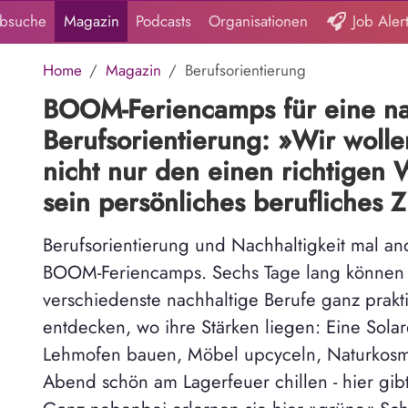
obsuche
Magazin
Podcasts
Organisationen
Job Aler
Home
Magazin
Berufsorientierung
BOOM-Feriencamps für eine na
Berufsorientierung: »Wir wolle
nicht nur den einen richtigen 
sein persönliches berufliches 
Berufsorientierung und Nachhaltigkeit mal an
BOOM-Feriencamps. Sechs Tage lang können
verschiedenste nachhaltige Berufe ganz prak
entdecken, wo ihre Stärken liegen: Eine Sola
Lehmofen bauen, Möbel upcyceln, Naturkosme
Abend schön am Lagerfeuer chillen - hier gibt