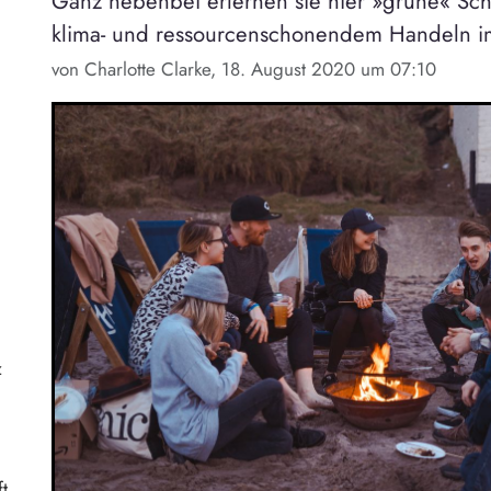
Ganz nebenbei erlernen sie hier »grüne« Sc
klima- und ressourcenschonendem Handeln im
von Charlotte Clarke, 18. August 2020 um 07:10
z
g
t