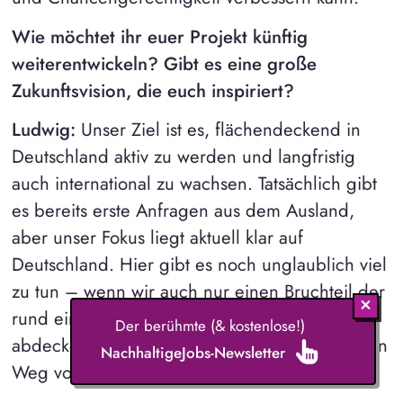
Wie möchtet ihr euer Projekt künftig
weiterentwickeln? Gibt es eine große
Zukunftsvision, die euch inspiriert?
Ludwig:
Unser Ziel ist es, flächendeckend in
Deutschland aktiv zu werden und langfristig
auch international zu wachsen. Tatsächlich gibt
es bereits erste Anfragen aus dem Ausland,
aber unser Fokus liegt aktuell klar auf
Deutschland. Hier gibt es noch unglaublich viel
zu tun – wenn wir auch nur einen Bruchteil der
rund eine Million Ausfallstunden pro Woche
Der berühmte (& kostenlose!)
abdecken wollen, haben wir noch einen langen
NachhaltigeJobs-Newsletter
Weg vor uns. Doch genau das treibt uns an.