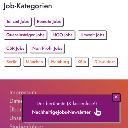
Job-Kategorien
Teilzeit Jobs
Remote Jobs
Quereinsteiger Jobs
NGO Jobs
Umwelt Jobs
CSR Jobs
Non Profit Jobs
Berlin
München
Hamburg
Köln
Düsseldorf
Impressum
Datenschutz
Der berühmte (& kostenlose!)
Über Uns
NachhaltigeJobs-Newsletter
Unsere Partner
Studienführer