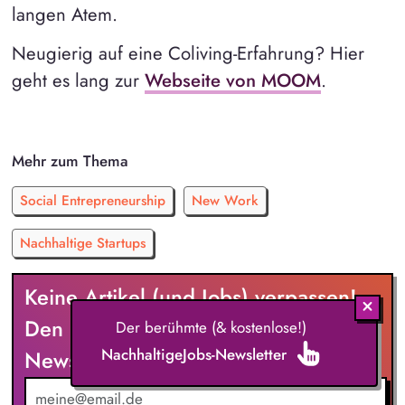
langen Atem.
Neugierig auf eine Coliving-Erfahrung? Hier
geht es lang zur
Webseite von MOOM
.
Mehr zum Thema
Social Entrepreneurship
New Work
Nachhaltige Startups
Keine Artikel (und Jobs) verpassen!
Den berühmten NachhaltigeJobs-
Der berühmte (& kostenlose!)
NachhaltigeJobs-Newsletter
Newsletter kostenlos abonnieren: