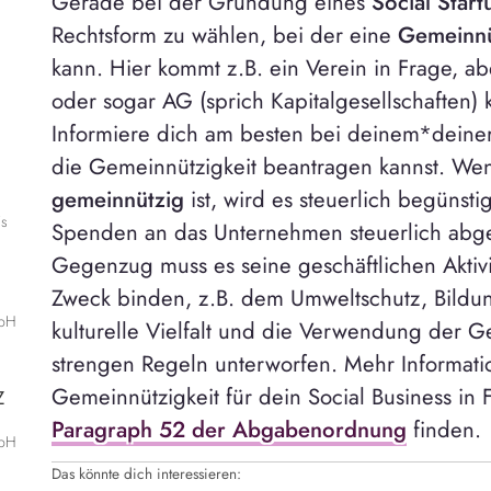
Gerade bei der Gründung eines
Social Start
Rechtsform zu wählen, bei der eine
Gemeinnü
kann. Hier kommt z.B. ein Verein in Frage, 
oder sogar AG (sprich Kapitalgesellschaften)
Informiere dich am besten bei deinem*deiner
die Gemeinnützigkeit beantragen kannst. Wenn 
gemeinnützig
ist, wird es steuerlich begüns
is
Spenden an das Unternehmen steuerlich abge
Gegenzug muss es seine geschäftlichen Aktiv
Zweck binden, z.B. dem Umweltschutz, Bildun
mbH
kulturelle Vielfalt und die Verwendung der Ge
strengen Regeln unterworfen. Mehr Informati
Gemeinnützigkeit für dein Social Business in
Z
Paragraph 52 der Abgabenordnung
finden.
mbH
Das könnte dich interessieren: