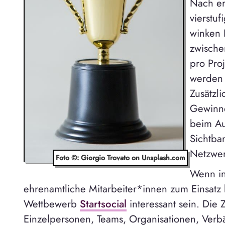
Nach er
vierstu
winken 
zwische
pro Pro
werden 
Zusätzli
Gewinne
beim Au
Sichtba
Netzwer
Foto ©: Giorgio Trovato on Unsplash.com
Wenn in
ehrenamtliche Mitarbeiter*innen zum Einsat
Wettbewerb
Startsocial
interessant sein. Die 
Einzelpersonen, Teams, Organisationen, Ver