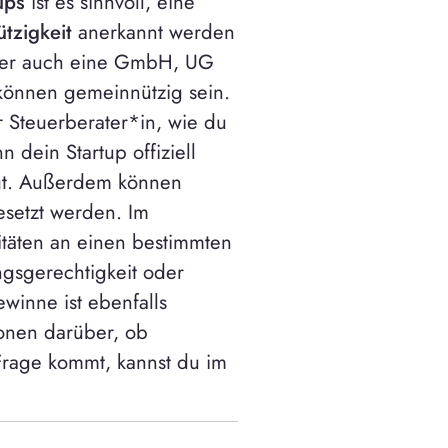
ups
ist es sinnvoll, eine
tzigkeit
anerkannt werden
aber auch eine GmbH, UG
 können gemeinnützig sein.
 Steuerberater*in, wie du
dein Startup offiziell
tigt. Außerdem können
setzt werden. Im
itäten an einen bestimmten
gsgerechtigkeit oder
winne ist ebenfalls
onen darüber, ob
 Frage kommt, kannst du im