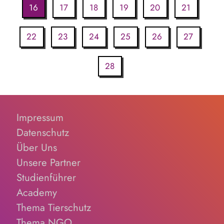
16
17
18
19
20
21
22
23
24
25
26
27
28
Impressum
Datenschutz
Über Uns
Unsere Partner
Studienführer
Academy
Thema Tierschutz
Thema NGO