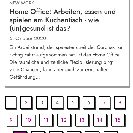
NEW WORK
Home Office: Arbeiten, essen und
spielen am Küchentisch - wie
(un)gesund ist das?
5. Oktober 2020
Ein Arbeitstrend, der spätestens seit der Coronakrise
richtig Fahrt aufgenommen hat, ist das Home Office.
Die räumliche und zeitliche Flexibilisierung birgt
viele Chancen, kann aber auch zur ernsthaften
Gefährdung...
1
2
3
4
5
6
7
8
9
10
11
12
13
14
15